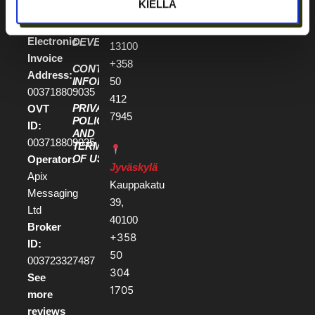
KIELLÄ
1880903-
Raatihuoneenkatu
FOR
5
21-23,
PROPERTY
Electronic
DEVELOPERS
13100
Invoice
+358
CONTACT
Address:
50
INFORMATION
003718809035
412
PRIVACY
OVT
7945
POLICY
ID:
AND
003718809035
TERMS
OF USE
Operator:
Jyväskylä
Apix
Kauppakatu
Messaging
39,
Ltd
40100
Broker
+358
ID:
50
003723327487
304
See
1705
more
reviews