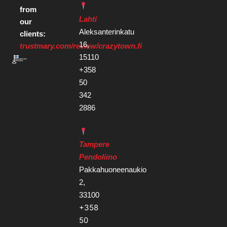
from
Lahti
our
Aleksanterinkatu
clients:
16,
trustmary.com/review/crazytown.fi
15110
+358
50
342
2886
Tampere
Pendoliino
Pakkahuoneenaukio
2,
33100
+358
50