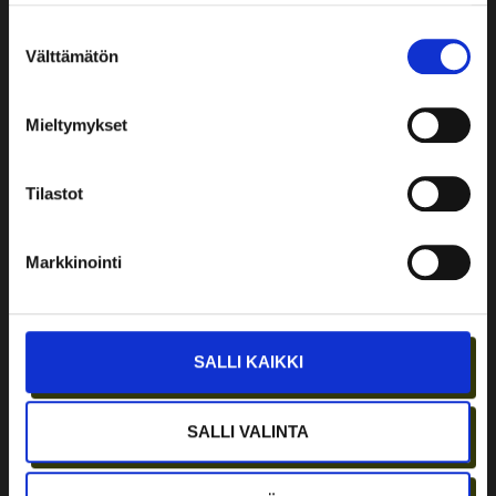
Suostumuksen
Välttämätön
valinta
OFFICE
Espoo
Copyright 2025 © Crazy Town
SPACES
Mieltymykset
Green
Oy
GROWTH
Chemistry
AND
Park
INNOVATION
Tilastot
EriCa
SERVICES
Malleniuksenkatu
BOOK A
Markkinointi
1,
MEETING
OR
02270
Billing
EVENT
Information
+358
SPACE
Crazy
400
SALLI KAIKKI
Town
EVENTS
634
Ltd
406
BLOG
info@crazytown.fi
SALLI VALINTA
Business
CRAZY
ID:
TOWN
Hämeenlinna