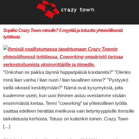
Sopiiko Crazy Town minulle? 5 myyttiä ja totuutta yhteisöllisestä
työtilasta
”Onkohan se paikka täynnä hupparipäisiä koodareita?” ”Olenko
minä liian vanha / liian nuori / liian tavallinen sinne?” ”Pystyykö
siellä oikeasti keskittymään?” Nämä ovat kysymyksiä, joita
kuulemme usein, kun uusi ihminen astuu ovestamme sisään
ensimmäistä kertaa. Termi ”coworking” tai yhteisöllinen työtila
saattaa edelleen herättää mielikuvia vain tietyntyyppisille ihmisille
tarkoitetusta kerhosta. Totuus on kuitenkin toinen. Crazy Town
[…]