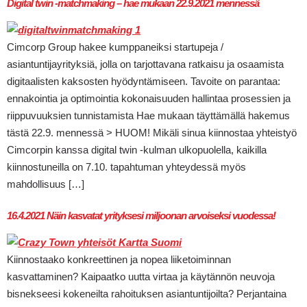
Digital twin -matchmaking – hae mukaan 22.9.2021 mennessä
Cimcorp Group hakee kumppaneiksi startupeja /
asiantuntijayrityksiä, jolla on tarjottavana ratkaisu ja osaamista
digitaalisten kaksosten hyödyntämiseen. Tavoite on parantaa:
ennakointia ja optimointia kokonaisuuden hallintaa prosessien ja
riippuvuuksien tunnistamista Hae mukaan täyttämällä hakemus
tästä 22.9. mennessä > HUOM! Mikäli sinua kiinnostaa yhteistyö
Cimcorpin kanssa digital twin -kulman ulkopuolella, kaikilla
kiinnostuneilla on 7.10. tapahtuman yhteydessä myös
mahdollisuus […]
16.4.2021 Näin kasvatat yrityksesi miljoonan arvoiseksi vuodessa!
Kiinnostaako konkreettinen ja nopea liiketoiminnan
kasvattaminen? Kaipaatko uutta virtaa ja käytännön neuvoja
bisnekseesi kokeneilta rahoituksen asiantuntijoilta? Perjantaina