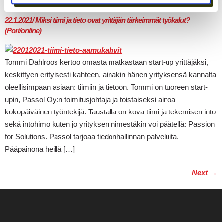
22.1.2021/ Miksi tiimi ja tieto ovat yrittäjän tärkeimmät työkalut?
(Pori/online)
Tommi Dahlroos kertoo omasta matkastaan start-up yrittäjäksi,
keskittyen erityisesti kahteen, ainakin hänen yrityksensä kannalta
oleellisimpaan asiaan: tiimiin ja tietoon. Tommi on tuoreen start-
upin, Passol Oy:n toimitusjohtaja ja toistaiseksi ainoa
kokopäiväinen työntekijä. Taustalla on kova tiimi ja tekemisen into
sekä intohimo kuten jo yrityksen nimestäkin voi päätellä: Passion
for Solutions. Passol tarjoaa tiedonhallinnan palveluita.
Pääpainona heillä […]
Next
→