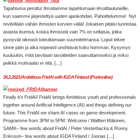
Tapahtuma peruttu! Ilmoitamme tapahtumaan ilmoittautuneille,
kun saamme järjestettyä uuden ajankohdan. Pahoittelumme! Nyt
revitellään vähän ihmisten korvien väliä! Jokaisen pitäisi tunnistaa
asiasta itsensä, koska ihmisistä vain 7% on sellaisia, jotka
pystyvät oikeasti toteuttamaan suunnitelmansa. Loput tekee
sinne päin ja aika nopeasti unohtavat koko homman. Kysymys
kuuluukin, mitä tarvitaan tavoitteiden saavuttamiseksi ja miksi
pelkkä motivaatio ei riitä. […]
26.2.2021/Ambitious FridAI with IGDA Finland (Pori/online)
Finally it’s FridAI! FridAI brings Ambitious youth and professionals
together around Artificial Intelligence (AI) and things defining our
future. This FridAI we share AI cases on game development.
Programme from 3PM to 5PM: Welcome / Waltteri Mäkinen,
SAMK– few words about FridAI / Peter Vesterbacka & Ronny
Eriksson– few words about IGDA Finland / Joonas […]