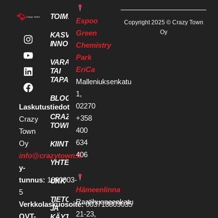
TOIMITILAT
Espoo
Copyright 2025 © Crazy Town
Green
Oy
KASVU- JA
INNOVAATIOPALVELUT
Chemistry
Park
VARAA KOKOUS
EriCa
TAI
TAPAHTUMATILA
Malleniuksenkatu
1,
BLOGI
02270
Laskutustiedot
CRAZY
+358
Crazy
TOWN
400
Town
634
Oy
KIINTEISTÖKEHITTÄJILLE
406
info@crazytown.fi
YHTEYSTIEDOT
y-
tunnus:
1880903-
UKK
Hämeenlinna
5
TIETOSUOJA
Raatihuoneenkatu
Verkkolaskuosoite:
003718809035
JA
21-23,
OVT-
KÄYTTÖEHDOT