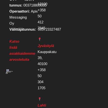
13100
tunnus:
003718809035
+358
Operaattori:
Apix
50
Messaging
412
Oy
7945
Välittäjätunnus:
003723327487
Katso
Jyväskylä
lisää
Kauppakatu
asiakkaidemme
39,
arvosteluita
40100
+358
50
304
1705
Lahti