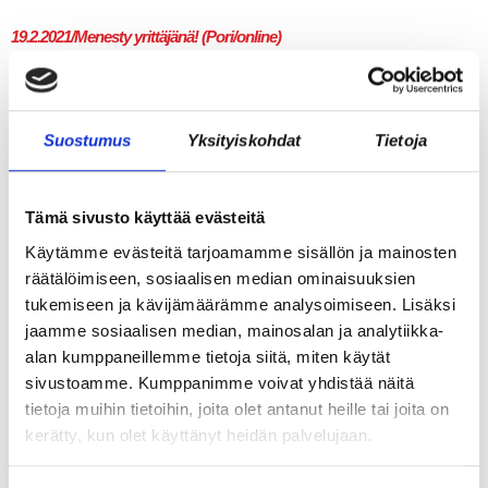
19.2.2021/Menesty yrittäjänä! (Pori/online)
ELO ja Suomen Yrittäjät teki viime vuoden lopulla mittavan
Menesty yrittäjänä -tutkimuksen, jossa kartoitettiin yrittäjien
Suostumus
Yksityiskohdat
Tietoja
muutoskyvykkyyttä ja menestykseen vaikuttavia tekijöitä sekä
yrittäjien jaksamisen ja työkyvyn tilaa. Tutkimuksessa tarkasteltiin
mm. mitkä tekijät auttoivat yrittäjiä selviämään koronaviruksen
Tämä sivusto käyttää evästeitä
aiheuttamassa poikkeustilanteessa. Liiketoiminnallisten tekijöiden
Käytämme evästeitä tarjoamamme sisällön ja mainosten
lisäksi haluttiin ymmärtää, millaisella johtamisella yrittäjät ovat
räätälöimiseen, sosiaalisen median ominaisuuksien
selvinneet kriisistä. Tutkimuksen mukaan yrittäjien stressitasot
tukemiseen ja kävijämäärämme analysoimiseen. Lisäksi
olivat hälyttävissä lukemissa, […]
jaamme sosiaalisen median, mainosalan ja analytiikka-
alan kumppaneillemme tietoja siitä, miten käytät
29.1.2021/Digimarkkinoinnin trendit 2021 (Pori/online)
sivustoamme. Kumppanimme voivat yhdistää näitä
tietoja muihin tietoihin, joita olet antanut heille tai joita on
kerätty, kun olet käyttänyt heidän palvelujaan.
Tagomo on Mikko Lehtisen ja Petri Elovaaran v. 2018 perustama
digimediatoimisto, jonka toiminta on sittemmin laajentunut myös