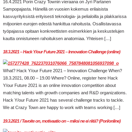
16.4.2021 Porin Crazy Townin vieraana on Jyri Partanen
Sampopajasta. Hänellä on vuosien kokemus erilaisista
kasvuyrityksistä erityisesti teknologia- ja pelialoilla ja plakkarissa
miljoonien eurojen edestä hankittua rahoitusta. Osallistavassa
työpajassa opitaan konkreettisten esimerkkien ja keskustelujen
kautta onnistuneen rahoituksen anatomiaa. Yhteisen […]
18.3.2021 – Hack Y/our Future 2021 – Innovation Challenge (online)
What? Hack Y/our Future 2021 – Innovation Challenge When?
18.3.2021, 08.00 – 19.00 Where? Online, register here Hack
Y/our Future 2021 is an online innovation competition about
matching talents with growth companies and R&D organizations.
Hack Y/our Future 2021 has several challenge tracks to tackle.
We at Crazy Town are happy to work with teams working […]
19.3.2021 / Tavoite on, motivaatio on – miksi ne ei riitä? (Pori/online)