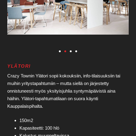
YLÄTORI
Crazy Townin Ylätori sopii kokouksiin, info-tilaisuuksiin tai
muihin yritystapahtumiin – mutta siellä on järjestetty
onnistuneesti myös yksityisjuhlia syntymäpäivistä aina
häihin. Ylätori-tapahtumatilaan on suora käynti
Kauppalaispihalta.
150m2
Kapasiteetti: 100 hlö
Kalustus muunneltavissa