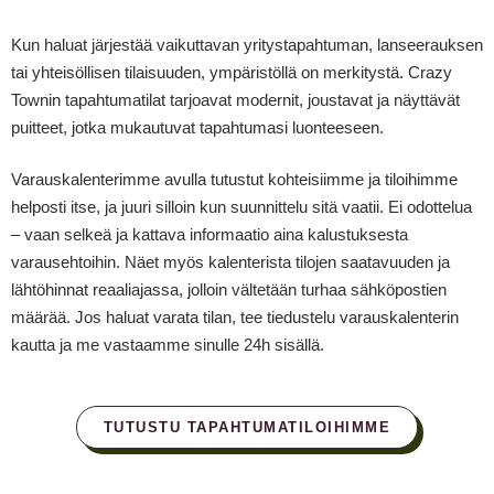
Kun haluat järjestää vaikuttavan yritystapahtuman, lanseerauksen
tai yhteisöllisen tilaisuuden, ympäristöllä on merkitystä. Crazy
Townin tapahtumatilat tarjoavat modernit, joustavat ja näyttävät
puitteet, jotka mukautuvat tapahtumasi luonteeseen.
Varauskalenterimme avulla tutustut kohteisiimme ja tiloihimme
helposti itse, ja juuri silloin kun suunnittelu sitä vaatii. Ei odottelua
– vaan selkeä ja kattava informaatio aina kalustuksesta
varausehtoihin. Näet myös kalenterista tilojen saatavuuden ja
lähtöhinnat reaaliajassa, jolloin vältetään turhaa sähköpostien
määrää. Jos haluat varata tilan, tee tiedustelu varauskalenterin
kautta ja me vastaamme sinulle 24h sisällä.
TUTUSTU TAPAHTUMATILOIHIMME