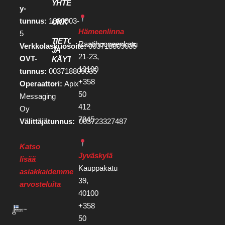
YHTEYSTIEDOT
y-
tunnus:
1880903-
UKK
Hämeenlinna
5
TIETOSUOJA
Raatihuoneenkatu
Verkkolaskuosoite:
003718809035
JA
21-23,
OVT-
KÄYTTÖEHDOT
13100
tunnus:
003718809035
+358
Operaattori:
Apix
50
Messaging
412
Oy
7945
Välittäjätunnus:
003723327487
Katso
Jyväskylä
lisää
Kauppakatu
asiakkaidemme
39,
arvosteluita
40100
+358
50