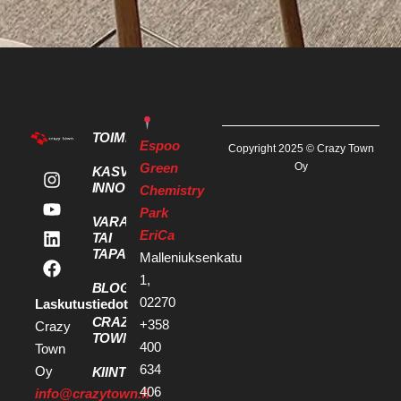
TOIMITILAT
Espoo
Copyright 2025 © Crazy Town
Green
Oy
KASVU- JA
INNOVAATIOPALVELUT
Chemistry
Park
VARAA KOKOUS
EriCa
TAI
TAPAHTUMATILA
Malleniuksenkatu
1,
BLOGI
02270
Laskutustiedot
CRAZY
+358
Crazy
TOWN
400
Town
634
Oy
KIINTEISTÖKEHITTÄJILLE
406
info@crazytown.fi