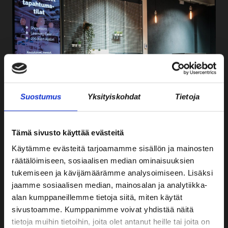
Suostumus
Yksityiskohdat
Tietoja
Tämä sivusto käyttää evästeitä
Käytämme evästeitä tarjoamamme sisällön ja mainosten
SHOWROOM
räätälöimiseen, sosiaalisen median ominaisuuksien
tukemiseen ja kävijämäärämme analysoimiseen. Lisäksi
Showroom on kätevästi Jyväskylän keskustan kävelykadun
jaamme sosiaalisen median, mainosalan ja analytiikka-
varrella sijaitseva liiketila, joka soveltuu moneen eri
alan kumppaneillemme tietoja siitä, miten käytät
käyttötarkoitukseen: cocktail-tilaisuuteen, taidenäyttelyyn tai
sivustoamme. Kumppanimme voivat yhdistää näitä
vaikkapa pop-up-myymäläksi.
tietoja muihin tietoihin, joita olet antanut heille tai joita on