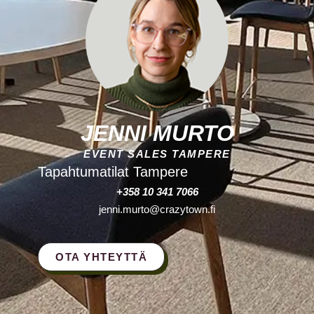
JENNI MURTO
EVENT SALES TAMPERE
Tapahtumatilat Tampere
+358 10 341 7066
jenni.murto@crazytown.fi
OTA YHTEYTTÄ