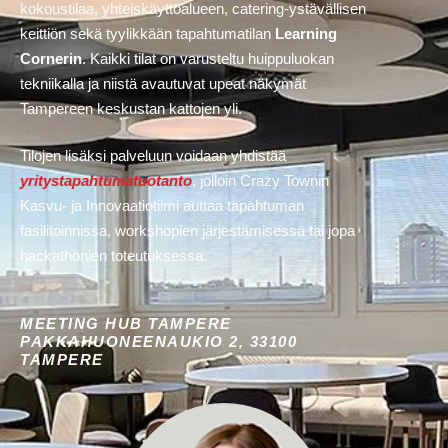
kokoustilaa, yhteiskäyttöalueen, catering-ystävällisen
keittiön sekä tyylikkään tapahtumatilan
Learning
Cornerin
. Kaikki tilat on varusteltu huippuluokan
tekniikalla ja niistä avautuvat upeat näkymät
Tampereen keskustan kattojen yli.
Tilojen lisäksi palveluun voidaan yhdistää
yritystapahtumatuotanto
, jolloin Crazy Townin
Kasvu- ja Innovaatiotiimi auttaa tapahtuman
fasilitoinnissa, workshopien järjestämisessä tai jopa
hackathonien toteutuksessa.
MEETING HUB TAMPERE
PAKKAHUONEENAUKIO 2, 33100
TAMPERE