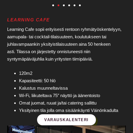
LEARNING CAFE
Learning Cafe sopii erityisesti rentoon ryhmätyöskentelyyn,
aamupala- tai cocktail-tilaisuuteen, koulutukseen tai
juhlavampaankin yksityistilaisuuteen aina 50 henkeen
asti. Tilassa on järjestetty onnistuneesti niin
syntymäpäiväjuhlia kuin yritysten tiimipäiviä.
120m2
Kapasiteetti: 50 hlö
Kalustus muunneltavissa
Wi‑Fi, liikuteltava 75″ näyttö ja äänentoisto
Omat juomat, ruuat ja/tai catering sallittu
Yksityinen tila jolla oma sisäänkäynti Väinönkadulta
VARAUSKALENTERI