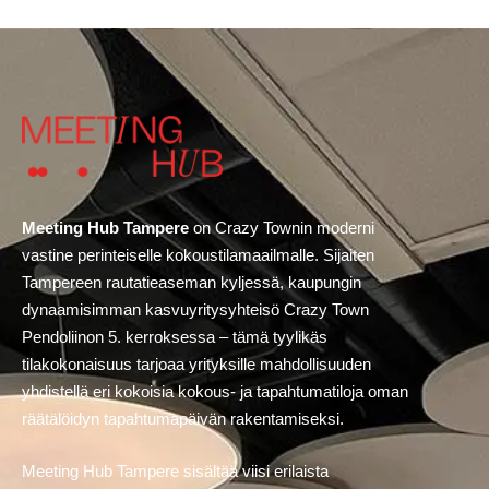
Meeting Hub Tampere
on
Crazy Townin
moderni
vastine perinteiselle kokoustilamaailmalle. Sijaiten
Tampereen rautatieaseman kyljessä, kaupungin
dynaamisimman kasvuyritysyhteisö Crazy Town
Pendoliinon 5. kerroksessa – tämä tyylikäs
tilakokonaisuus tarjoaa yrityksille mahdollisuuden
yhdistellä eri kokoisia kokous- ja tapahtumatiloja oman
räätälöidyn tapahtumapäivän rakentamiseksi.
Meeting Hub Tampere sisältää viisi erilaista