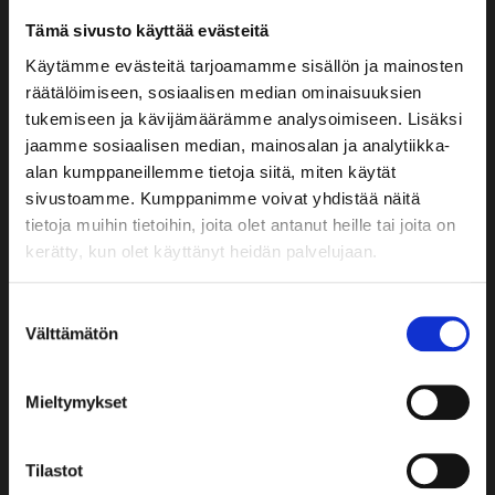
kamera.
Tämä sivusto käyttää evästeitä
Tarjoilut neuvottelutiloihin voi tilata Ravintola Green
Käytämme evästeitä tarjoamamme sisällön ja mainosten
Factorysta viimeistään kolme arkipäivää ennen
räätälöimiseen, sosiaalisen median ominaisuuksien
tilaisuutta.
tukemiseen ja kävijämäärämme analysoimiseen. Lisäksi
VARAA NYT
jaamme sosiaalisen median, mainosalan ja analytiikka-
alan kumppaneillemme tietoja siitä, miten käytät
sivustoamme. Kumppanimme voivat yhdistää näitä
tietoja muihin tietoihin, joita olet antanut heille tai joita on
kerätty, kun olet käyttänyt heidän palvelujaan.
Suostumuksen
Välttämätön
valinta
Mieltymykset
Tilastot