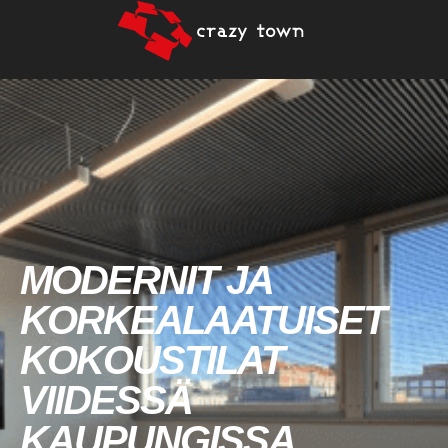
MODERNIT JA
KORKEALAATUISET
KOKOUSTILAT
VIIDESSÄ
KAUPUNGISSA