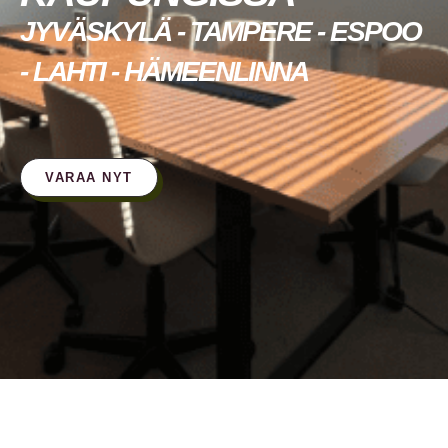
JYVÄSKYLÄ - TAMPERE - ESPOO
- LAHTI - HÄMEENLINNA
VARAA NYT