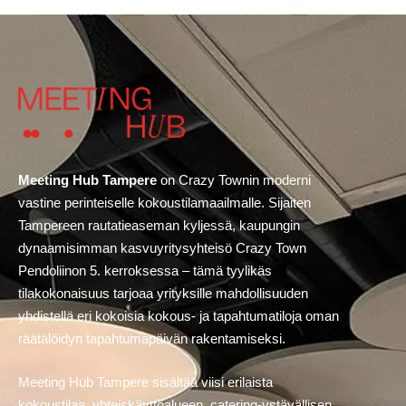
Meeting Hub Tampere
on
Crazy Townin
moderni
vastine perinteiselle kokoustilamaailmalle. Sijaiten
Tampereen rautatieaseman kyljessä, kaupungin
dynaamisimman kasvuyritysyhteisö Crazy Town
Pendoliinon 5. kerroksessa – tämä tyylikäs
tilakokonaisuus tarjoaa yrityksille mahdollisuuden
yhdistellä eri kokoisia kokous- ja tapahtumatiloja oman
räätälöidyn tapahtumapäivän rakentamiseksi.
Meeting Hub Tampere sisältää viisi erilaista
kokoustilaa, yhteiskäyttöalueen, catering-ystävällisen