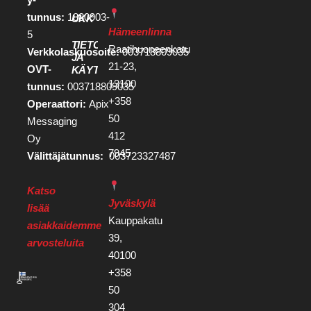
tunnus:
1880903-
UKK
Hämeenlinna
5
TIETOSUOJA
Raatihuoneenkatu
Verkkolaskuosoite:
003718809035
JA
21-23,
OVT-
KÄYTTÖEHDOT
13100
tunnus:
003718809035
+358
Operaattori:
Apix
50
Messaging
412
Oy
7945
Välittäjätunnus:
003723327487
Katso
Jyväskylä
lisää
Kauppakatu
asiakkaidemme
39,
arvosteluita
40100
+358
50
304