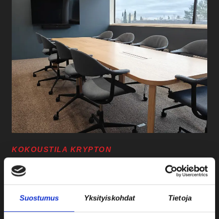
KOKOUSTILA KRYPTON
Krypton on moderni, tilava ja ikkunallinen kokoustila 9
hengelle.
Suostumus
Yksityiskohdat
Tietoja
Kapasiteetti: 9 hlö
Wi‑Fi, näyttö, videoneuvottelulaitteisto ml. mikrofoni ja