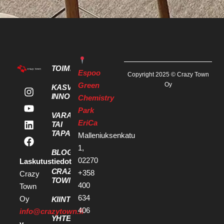
TOIMITILAT
Espoo
Copyright 2025 © Crazy Town
Green
Oy
KASVU- JA
INNOVAATIOPALVELUT
Chemistry
Park
VARAA KOKOUS
EriCa
TAI
TAPAHTUMATILA
Malleniuksenkatu
1,
BLOGI
02270
Laskutustiedot
CRAZY
+358
Crazy
TOWN
400
Town
634
Oy
KIINTEISTÖKEHITTÄJILLE
406
info@crazytown.fi
YHTEYSTIEDOT
y-