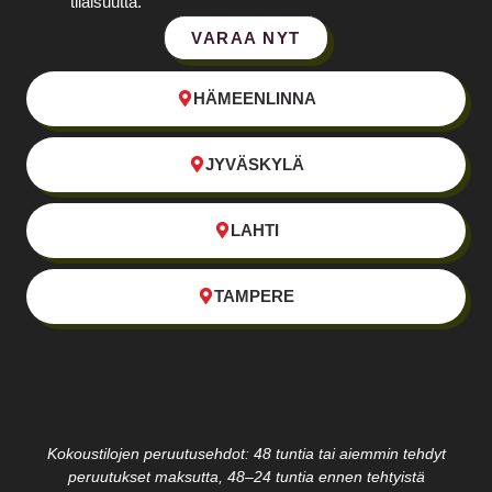
tilaisuutta.
VARAA NYT
HÄMEENLINNA
JYVÄSKYLÄ
LAHTI
TAMPERE
Kokoustilojen peruutusehdot: 48 tuntia tai aiemmin tehdyt
peruutukset maksutta, 48–24 tuntia ennen tehtyistä