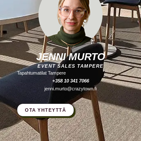
JENNI MURTO
EVENT SALES TAMPERE
Tapahtumatilat Tampere
+358 10 341 7066
jenni.murto@crazytown.fi
OTA YHTEYTTÄ