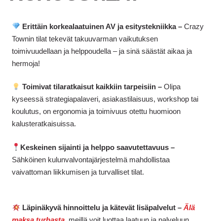
Erittäin korkealaatuinen AV ja esitystekniikka –
Crazy
Townin tilat tekevät takuuvarman vaikutuksen
toimivuudellaan ja helppoudella – ja sinä säästät aikaa ja
hermoja!
Toimivat tilaratkaisut kaikkiin tarpeisiin –
Olipa
kyseessä strategiapalaveri, asiakastilaisuus, workshop tai
koulutus, on ergonomia ja toimivuus otettu huomioon
kalusteratkaisuissa.
Keskeinen sijainti ja helppo saavutettavuus –
Sähköinen kulunvalvontajärjestelmä mahdollistaa
vaivattoman liikkumisen ja turvalliset tilat.
Läpinäkyvä hinnoittelu ja kätevät lisäpalvelut –
Älä
maksa turhasta
, meillä voit luottaa laatuun ja palveluun.