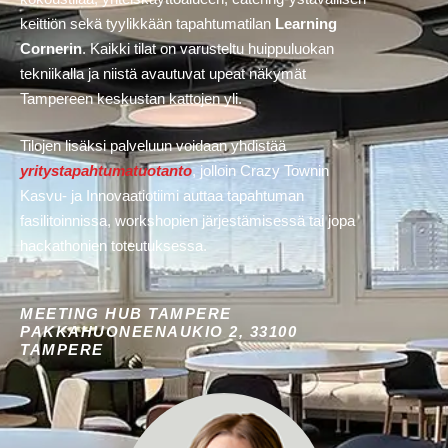
keittiön sekä tyylikkään tapahtumatilan
Learning
Cornerin
. Kaikki tilat on varusteltu huippuluokan
tekniikalla ja niistä avautuvat upeat näkymät
Tampereen keskustan kattojen yli.
Tilojen lisäksi palveluun voidaan yhdistää
yritystapahtumatuotanto
, jolloin Crazy Townin
Kasvu- ja Innovaatiotiimi auttaa tapahtuman
fasilitoinnissa, workshopien järjestämisessä tai jopa
hackathonien toteutuksessa.
MEETING HUB TAMPERE
PAKKAHUONEENAUKIO 2, 33100
TAMPERE