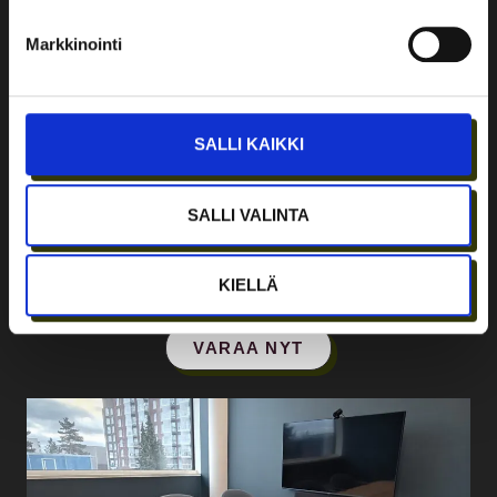
Markkinointi
KOKOUSTILA KSENON
Ksenon on moderni, tilava ja ikkunallinen kokoustila 9
hengelle.
SALLI KAIKKI
Kapasiteetti: 9 hlö
Wi‑Fi, näyttö, videoneuvottelulaitteisto ml. mikrofoni ja
SALLI VALINTA
kamera.
Tarjoilut neuvottelutiloihin voi tilata Ravintola Green
Factorysta viimeistään kolme arkipäivää ennen
KIELLÄ
tilaisuutta.
VARAA NYT