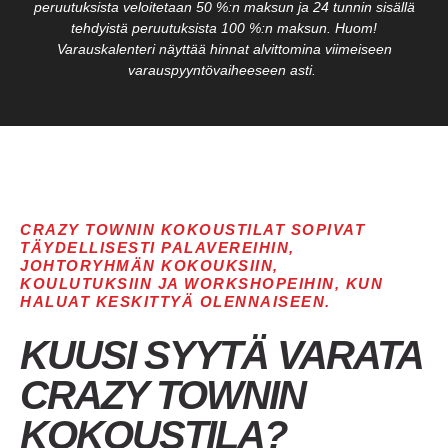
peruutuksista veloitetaan 50 %:n maksun ja 24 tunnin sisällä
tehdyistä peruutuksista 100 %:n maksun. Huom!
Varauskalenteri näyttää hinnat alvittomina viimeiseen
varauspyyntövaiheeseen asti.
CRAZY TOWNIN KOKOUSTILAT SOPIVAT
TÄYDELLISESTI PALAVEREIHIN,
JOHTORYHMÄN KOKOUKSIIN,
KOULUTUKSIIN JA WORKSHOPEIHIN, KUN
HALUAT KESKITTYÄ OLENNAISEEN.
KUUSI SYYTÄ VARATA
CRAZY TOWNIN
KOKOUSTILA?