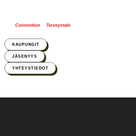
ei ole väliä. Crazy Townin toimitiloihin ja yhteisöön luottavat
freelancerit, mikroyritykset, startupit, pörssiyhtiöt sekä
etätyötä tekevät. Jäsenyrityksiämme ovat
mm.
Coinmotion
ja
Terveystalo
.
KAUPUNGIT
JÄSENYYS
YHTEYSTIEDOT