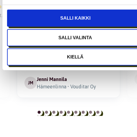
1 year ago
t.
CT:llä on hyvä pöhinä, yksinyrittäjällä
H
SALLI KAIKKI
on hieno työyhteisö
t
E
P
SALLI VALINTA
j
r
KIELLÄ
Jenni Mannila
JM
Hämeenlinna • Vouditar Oy
Page
1
of
9