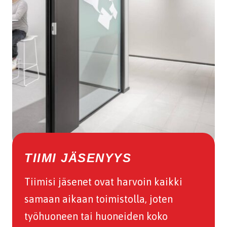
TIIMI JÄSENYYS
Tiimisi jäsenet ovat harvoin kaikki
samaan aikaan toimistolla, joten
työhuoneen tai huoneiden koko