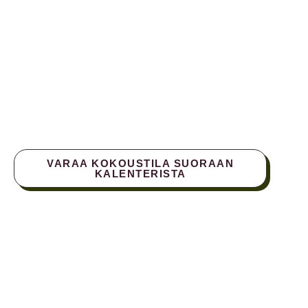
selkeää päätöksentekoa? Crazy Townin kokoustilat
on suunniteltu yritysten arkeen ja vaativiin
tapaamisiin, joissa laatu ja helppous ratkaisevat.
Varaa kokoustila suoraan varauskalenteristamme –
nopeasti ja ilman turhaa säätöä. Näet hinnat sekä
saatavuuden reaaliajassa. Varaa juuri oikean kokoisen
tilan tarpeeseesi sieltä ja silloin kun sitä tarvitset!
VARAA KOKOUSTILA SUORAAN
KALENTERISTA