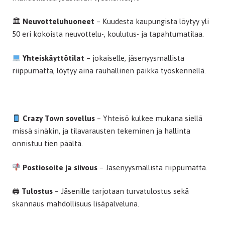
🏛
Neuvotteluhuoneet
– Kuudesta kaupungista löytyy yli
50 eri kokoista neuvottelu-, koulutus- ja tapahtumatilaa.
Yhteiskäyttötilat
– jokaiselle, jäsenyysmallista
riippumatta, löytyy aina rauhallinen paikka työskennellä.
Crazy Town sovellus
– Yhteisö kulkee mukana siellä
missä sinäkin, ja tilavarausten tekeminen ja hallinta
onnistuu tien päältä.
Postiosoite ja siivous
– Jäsenyysmallista riippumatta.
🖨
Tulostus
– Jäsenille tarjotaan turvatulostus sekä
skannaus mahdollisuus lisäpalveluna.