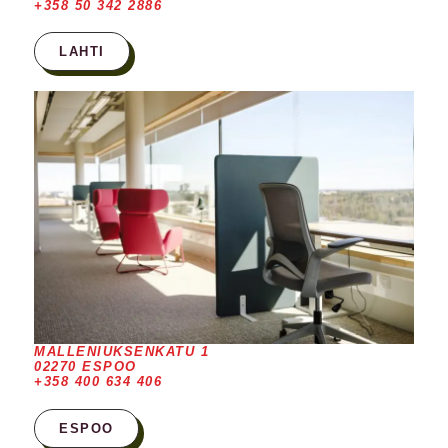
+358 50 342 2886
LAHTI
MALLENIUKSENKATU 1
02270 ESPOO
+358 400 634 406
ESPOO