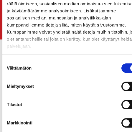
räätälöimiseen, sosiaalisen median ominaisuuksien tukemis
ja kävijämäärämme analysoimiseen. Lisäksi jaamme
sosiaalisen median, mainosalan ja analytiikka-alan
LUE LISÄÄ & HAE MUKAAN
kumppaneillemme tietoja siitä, miten käytät sivustoamme.
Kumppanimme voivat yhdistää näitä tietoja muihin tietoihin, jo
olet antanut heille tai joita on kerätty, kun olet käyttänyt heid
palvelujaan.
Suostumuksen
Välttämätön
valinta
ASIAKKAIDEMME KOKEMUKSIA
Mieltymykset
Kaikki arvostelut
Trustmary
Tilastot
4.6
333
arvostelut
Markkinointi