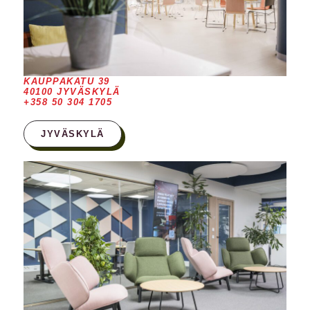
KAUPPAKATU 39
40100 JYVÄSKYLÄ
+358 50 304 1705
JYVÄSKYLÄ