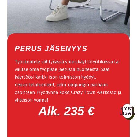
PERUS JÄSENYYS
Työskentele viihtyisissä yhteiskäyttötyötiloissa tai
valitse oma työpiste jaetusta huoneesta. Saat
käyttöösi kaikki ison toimiston hyödyt,
neuvotteluhuoneet, sekä kaupungin parhaan
osoitteen. Hyödynnä koko Crazy Town -verkosto ja
yhteisön voima!
Alk. 235 €
KYSY
LISÄÄ