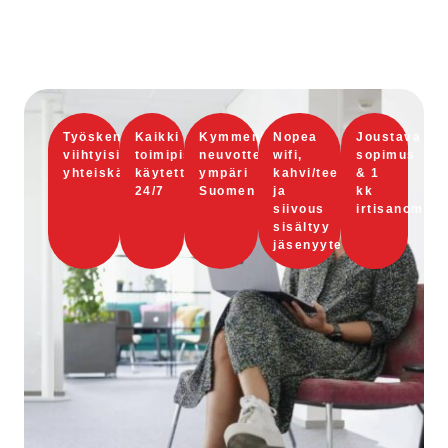
Työskentele
Kaikki
Kymmeniä
Nopea
Joustava
viihtyisissä
toimipisteet
neuvotteluhuoneita
wifi,
sopimus
yhteiskäyttötiloissa
käytettävissäsi
ympäri
kahvi/tee
& 1
24/7
Suomen
ja
kk
siivous
irtisanomisa
sisältyy
jäsenyyteen