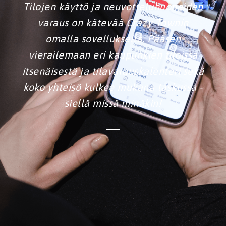
Tilojen käyttö ja neuvotteluhuoneiden
varaus on kätevää Crazy Townin
omalla sovelluksella. Pääsen
vierailemaan eri kaupunkien tiloissa
itsenäisestä ja tilavarauskalenteri sekä
koko yhteisö kulkee mukana taskussa -
siellä missä minäkin!