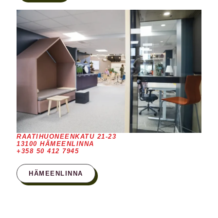
RAATIHUONEENKATU 21-23
13100 HÄMEENLINNA
+358 50 412 7945
HÄMEENLINNA