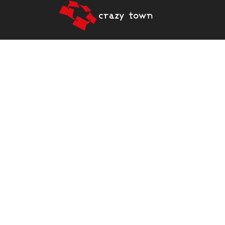
TOIMINTAA KUUDESSA KAUPUNGISSA
MODERNIT TOIMITILAT
YMPÄRI SUOMEN SEKÄ
YHTEISÖ KASVUN
TUEKSI
Hait sitten joustavia toimitiloja tai apua kasvun tueksi, olet
tervetullut Crazy Townille! Yrityksesi toimialalla, koolla tai iällä