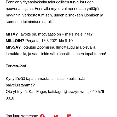
Fennian yritysasiakkaita taloudellisen turvallisuuden
neuvonantajana.
Fennialla
myös valmennetaan yrittäjiä
myynnin, verkostoitumisen, uuden bisneksen luomisen ja
somessa toimimisen saralla.
MITÄ?
Tavoite on, motivaatio on – miksi ne ei riitä?
MILLOIN?
Perjantai 19.3.2021 klo 9-10
MISSÄ?
Toteutus Zoomissa. Ilmoittaudu alla olevalla
lomakkeella, ja saat linkin sähköpostiisi ennen tapahtumaa!
Tervetuloa!
Kysyttävää tapahtumasta tai haluat kuulla lisää
palveluistamme?
Ota yhteyttä: Kati Fager, kati.fager@crazytown.fi, 040 576
9010
Jaa juttu somessa: