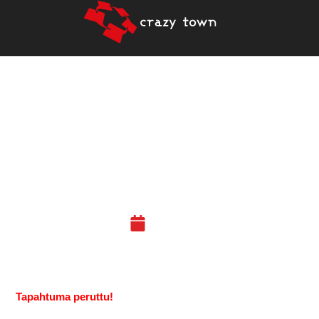
19.3.2021 / TAVOITE ON,
MOTIVAATIO ON – MIKSI
NE EI RIITÄ?
(PORI/ONLINE)
10.03.21
Tapahtuma peruttu!