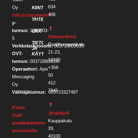
634
Oy
KIINTEISTÖKEHITTÄJILLE
406
info@crazytown.fi
YHTEYSTIEDOT
y-
tunnus:
1880903-
UKK
Hämeenlinna
5
TIETOSUOJA
Raatihuoneenkatu
Verkkolaskuosoite:
003718809035
JA
21-23,
OVT-
KÄYTTÖEHDOT
13100
tunnus:
003718809035
+358
Operaattori:
Apix
50
Messaging
412
Oy
7945
Välittäjätunnus:
003723327487
Katso
Jyväskylä
lisää
Kauppakatu
asiakkaidemme
39,
arvosteluita
40100