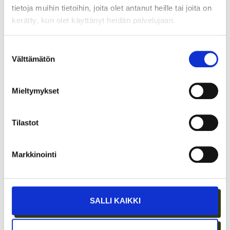
tietoja muihin tietoihin, joita olet antanut heille tai joita on
kerätty, kun olet käyttänyt heidän palvelujaan.
TARJOAVATKO COWORKING-TILAT
KOKOUSTILOJA?
Suostumuksen
Välttämätön
valinta
Mieltymykset
Tilastot
Markkinointi
ETÄTYÖN HONEYMOON-VAIHE ON OHI –
PARHAAT IDEAT SYNTYVÄT EDELLEEN
SALLI KAIKKI
IHMISTEN AIDOISSA KOHTAAMISISSA