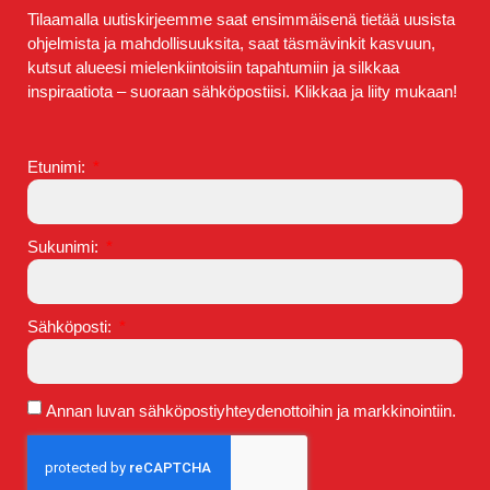
Tilaamalla uutiskirjeemme saat ensimmäisenä tietää uusista
ohjelmista ja mahdollisuuksita, saat täsmävinkit kasvuun,
kutsut alueesi mielenkiintoisiin tapahtumiin ja silkkaa
inspiraatiota – suoraan sähköpostiisi. Klikkaa ja liity mukaan!
Etunimi:
Sukunimi:
Sähköposti:
Annan luvan sähköpostiyhteydenottoihin ja markkinointiin.