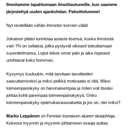
Ilmoitamme tapahtumaan ilmoittautuneille, kun saamme
järjestettyä uuden ajankohdan. Pahoittelumme!
Nyt revitellään vähän ihmisten korvien väliä!
Jokaisen pitäisi tunnistaa asiasta itsensä, koska ihmisistä
vain 7% on sellaisia, jotka pystyvät oikeasti toteuttamaan
suunnitelmansa. Loput tekee sinne päin ja aika nopeasti
unohtavat koko homman.
Kysymys kuuluukin, mitä tarvitaan tavoitteiden
saavuttamiseksi ja miksi pelkkä motivaatio ei riitä. Miksi
toimeenpanokyky on harvinaisempaa ja miten voit itseäsi
johtaa kohti parempaa toimeenpanokykyä. Onko
toimeenpanokyky epämukavauusaluetta ja jos on, niin miksi?
Marko Leppänen
on Fennian lounaisen alueen aluejohtaja.
Kokenut myynnin ja myynnin johtamisen osaaja auttaa