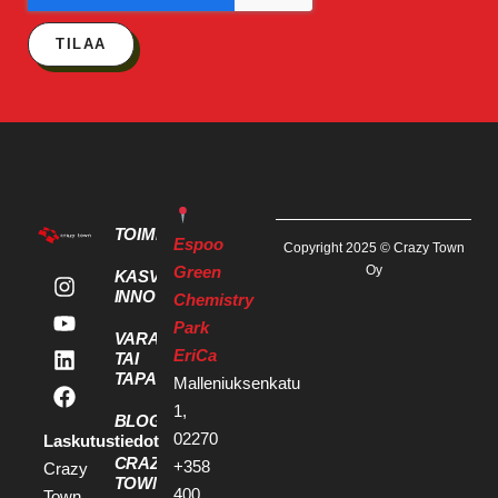
TILAA
TOIMITILAT
Espoo
Copyright 2025 © Crazy Town
Green
Oy
KASVU- JA
INNOVAATIOPALVELUT
Chemistry
Park
VARAA KOKOUS
EriCa
TAI
TAPAHTUMATILA
Malleniuksenkatu
1,
BLOGI
02270
Laskutustiedot
CRAZY
+358
Crazy
TOWN
400
Town