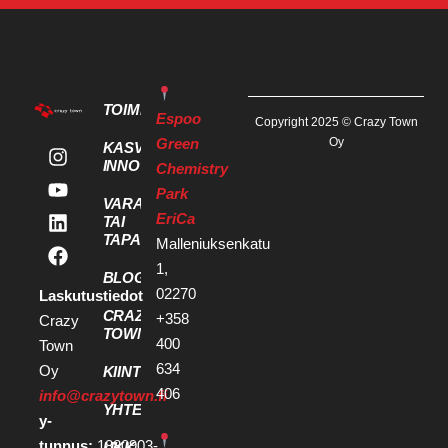
TOIMITILAT
Espoo
Copyright 2025 © Crazy Town
Green
Oy
KASVU- JA
INNOVAATIOPALVELUT
Chemistry
Park
VARAA KOKOUS
EriCa
TAI
TAPAHTUMATILA
Malleniuksenkatu
1,
BLOGI
02270
Laskutustiedot
CRAZY
+358
Crazy
TOWN
400
Town
634
Oy
KIINTEISTÖKEHITTÄJILLE
406
info@crazytown.fi
YHTEYSTIEDOT
y-
tunnus:
1880903-
UKK