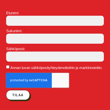
Etunimi:
Sukunimi:
Sähköposti:
Annan luvan sähköpostiyhteydenottoihin ja markkinointiin.
TILAA