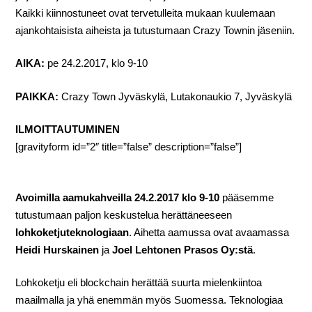
Kaikki kiinnostuneet ovat tervetulleita mukaan kuulemaan
ajankohtaisista aiheista ja tutustumaan Crazy Townin jäseniin.
AIKA:
pe 24.2.2017, klo 9-10
PAIKKA:
Crazy Town Jyväskylä, Lutakonaukio 7, Jyväskylä
ILMOITTAUTUMINEN
[gravityform id=”2″ title=”false” description=”false”]
Avoimilla aamukahveilla 24.2.2017 klo 9-10
pääsemme
tutustumaan paljon keskustelua herättäneeseen
lohkoketjuteknologiaan
. Aihetta aamussa ovat avaamassa
Heidi Hurskainen
ja
Joel Lehtonen Prasos Oy:stä
.
Lohkoketju eli blockchain herättää suurta mielenkiintoa
maailmalla ja yhä enemmän myös Suomessa. Teknologiaa