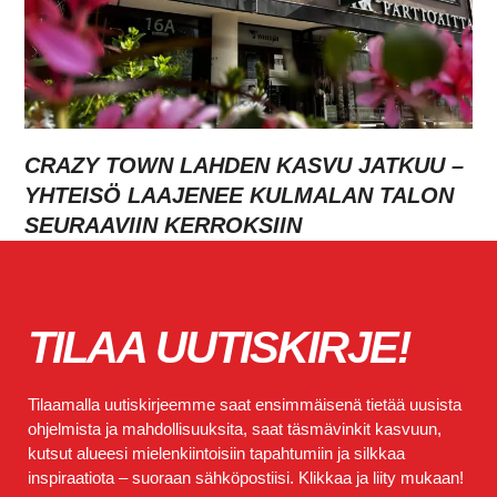
CRAZY TOWN LAHDEN KASVU JATKUU –
YHTEISÖ LAAJENEE KULMALAN TALON
SEURAAVIIN KERROKSIIN
TILAA UUTISKIRJE!
Tilaamalla uutiskirjeemme saat ensimmäisenä tietää uusista
ohjelmista ja mahdollisuuksita, saat täsmävinkit kasvuun,
kutsut alueesi mielenkiintoisiin tapahtumiin ja silkkaa
inspiraatiota – suoraan sähköpostiisi. Klikkaa ja liity mukaan!