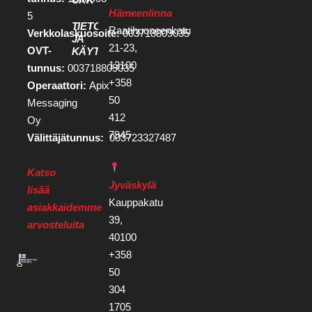
Hämeenlinna
5
TIETOSUOJA
Raatihuoneenkatu
Verkkolaskuosoite:
003718809035
JA
21-23,
OVT-
KÄYTTÖEHDOT
13100
tunnus:
003718809035
+358
Operaattori:
Apix
50
Messaging
412
Oy
7945
Välittäjätunnus:
003723327487
Katso
Jyväskylä
lisää
Kauppakatu
asiakkaidemme
39,
arvosteluita
40100
+358
50
304
1705