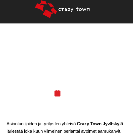
24.2.2017
TULEVAISUUDEN
LOHKOKETJUTEKNOLOGIA
(JKL)
21.02.17
Asiantuntijoiden ja -yritysten yhteisö
Crazy Town Jyväskylä
järjestää joka kuun viimeinen perjantai avoimet aamukahvit.