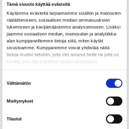
Tämä sivusto käyttää evästeitä
Käytämme evästeitä tarjoamamme sisällön ja mainosten
räätälöimiseen, sosiaalisen median ominaisuuksien
ASIAKASYMMÄRRYS SYNTYY IHMISTEN
tukemiseen ja kävijämäärämme analysoimiseen. Lisäksi
KESKELLÄ – JA NIIN SYNTYY MYÖS
jaamme sosiaalisen median, mainosalan ja analytiikka-
MYYNTI
alan kumppaneillemme tietoja siitä, miten käytät
sivustoamme. Kumppanimme voivat yhdistää näitä
tietoja muihin tietoihin, joita olet antanut heille tai joita on
kerätty, kun olet käyttänyt heidän palvelujaan.
Suostumuksen
Välttämätön
valinta
Mieltymykset
TARJOAVATKO COWORKING-TILAT
Tilastot
KOKOUSTILOJA?