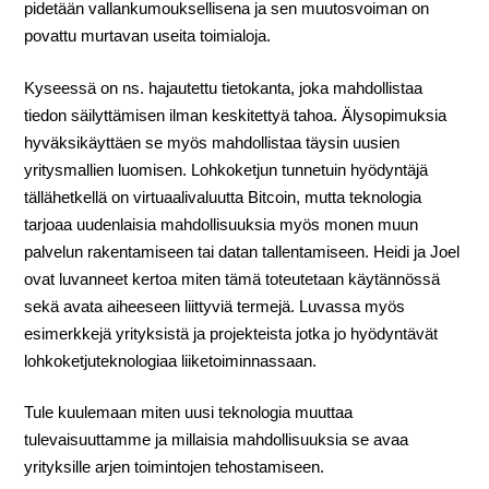
pidetään vallankumouksellisena ja sen muutosvoiman on
povattu murtavan useita toimialoja.
Kyseessä on ns. hajautettu tietokanta, joka mahdollistaa
tiedon säilyttämisen ilman keskite
ttyä tahoa. Älysopimuksia
hyväksikäyttäen se myös mahdollistaa täysin uusien
yritysmallien luomisen. Lohkoketjun tunnetuin hyödyntäjä
tällähetkellä on virtuaalivaluutta Bitcoin, mutta teknologia
tarjoaa uudenlaisia mahdollisuuksia myös monen muun
palvelun rakentamiseen tai datan tallentamiseen. Heidi ja Joel
ovat luvanneet kertoa miten tämä toteutetaan käytännössä
sekä avata aiheeseen liittyviä termejä. Luvassa myös
esimerkkejä yrityksistä ja projekteista jotka jo hyödyntävät
lohkoketjuteknologiaa liiketoiminnassaan.
Tule kuulemaan miten uusi teknologia muuttaa
tulevaisuuttamme ja millaisia mahdollisuuksia se avaa
yrityksille arjen toimintojen tehostamiseen.