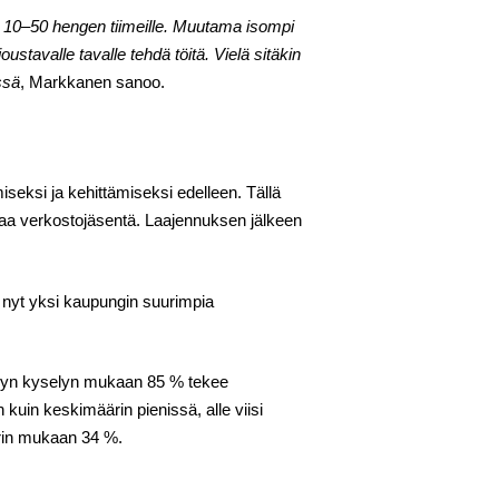
a 10–50 hengen tiimeille. Muutama isompi
ustavalle tavalle tehdä töitä. Vielä sitäkin
ssä
, Markkanen sanoo.
eksi ja kehittämiseksi edelleen. Tällä
ataa verkostojäsentä. Laajennuksen jälkeen
o nyt yksi kaupungin suurimpia
ehdyn kyselyn mukaan 85 % tekee
kuin keskimäärin pienissä, alle viisi
etrin mukaan 34 %.