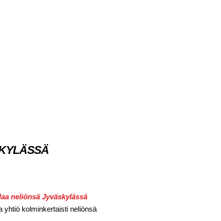
SKYLÄSSÄ
laa neliönsä Jyväskylässä
a yhtiö kolminkertaisti neliönsä