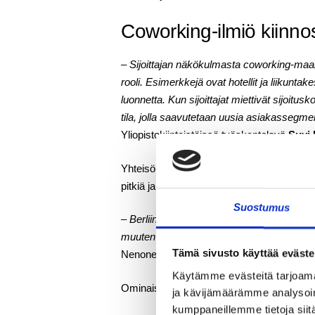
Coworking-ilmiö kiinnost
– Sijoittajan näkökulmasta coworking-maail
rooli. Esimerkkejä ovat hotellit ja liikunt
luonnetta. Kun sijoittajat miettivät sijoitus
tila, jolla saavutetaan uusia asiakassegme
Yliopistokiinteistöissä työskentelevä
Suvi
Yhteisöllisten työtilojen tarjonnan näkö
pitkiä ja kaupungit pieniä.
Suostumus
– Berliinin syke tai Amsterdamin elävyys hou
muuten muuttuvat elämäntavat. Suomi on kui
Tämä sivusto käyttää eväste
Nenonen toteaa.
Käytämme evästeitä tarjoama
Ominaispiirteitämme voitaisiin Nenosen
ja kävijämäärämme analysoim
kumppaneillemme tietoja siitä