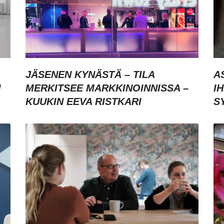
JÄSENEN KYNÄSTÄ – TILA
A
I
MERKITSEE MARKKINOINNISSA –
I
KUUKIN EEVA RISTKARI
S