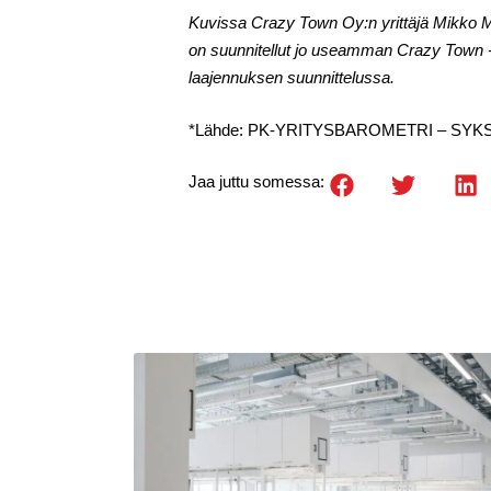
Kuvissa Crazy Town Oy:n yrittäjä Mikko Ma
on suunnitellut jo useamman Crazy Town -y
laajennuksen suunnittelussa.
*Lähde: PK-YRITYSBAROMETRI – SYKSY 2019
Jaa juttu somessa: