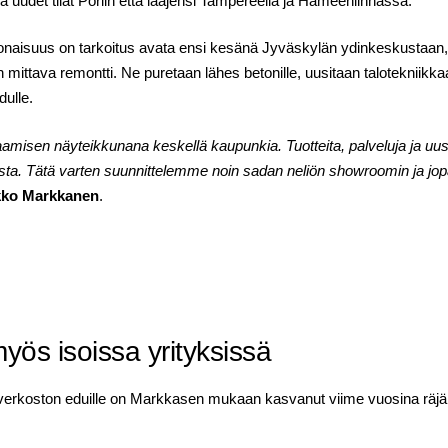
ä uudet tilat Poriin että laajensi Tampereella ja Hämeenlinnassa.
konaisuus on tarkoitus avata ensi kesänä Jyväskylän ydinkeskustaan, ty
n mittava remontti. Ne puretaan lähes betonille, uusitaan talotekniikka
ulle.
saamisen näyteikkunana keskellä kaupunkia. Tuotteita, palveluja ja uus
esta. Tätä varten suunnittelemme noin sadan neliön showroomin ja jo
kko Markkanen
.
ös isoissa yrityksissä
 ja verkoston eduille on Markkasen mukaan kasvanut viime vuosina räjäh