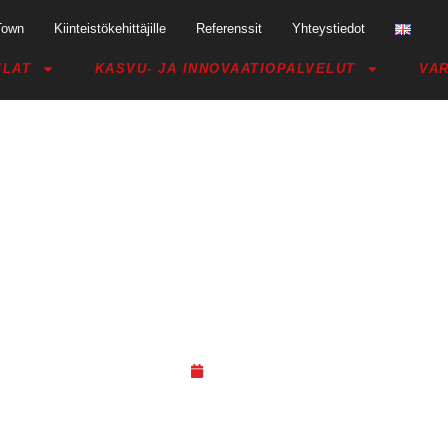
Town
Kiinteistökehittäjille
Referenssit
Yhteystiedot
ILAT
KASVU- JA INNOVAATIOPALVELUT
VAR
 CRAZY TOWN TUPLAA COWORK
JYVÄSKYLÄSSÄ
28.01.20