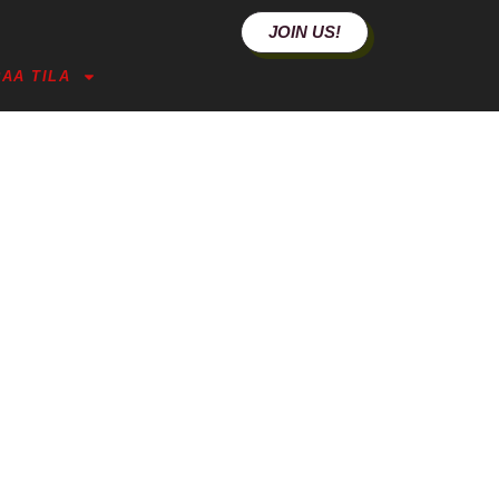
JOIN US!
AA TILA
ING-TILAT