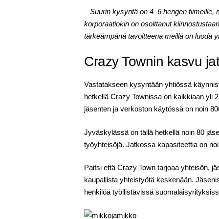
– Suurin kysyntä on 4–6 hengen tiimeille,
korporaatiokin on osoittanut kiinnostustaan 
tärkeämpänä tavoitteena meillä on luoda y
Crazy Townin kasvu ja
Vastatakseen kysyntään yhtiössä käynniste
hetkellä Crazy Townissa on kaikkiaan yli 2
jäsenten ja verkoston käytössä on noin 8000 m
Jyväskylässä on tällä hetkellä noin 80 jäs
työyhteisöjä. Jatkossa kapasiteettia on noi
Paitsi että Crazy Town tarjoaa yhteisön, 
kaupallista yhteistyötä keskenään. Jäsenis
henkilöä työllistävissä suomalaisyrityksis