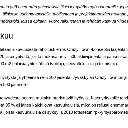
 mutta yhä enemmän yhteisöllisiä tiloja kysytään myös isommille, jop
tällaiselle uudentyyppiselle, työtilanteen ja projektitarpeiden mukaan jo
mpäristöjä, joissa opitaan, vuorovaikutetaan ja tehdään kasvua yhde
tkuu
tään alkuvuodesta rahoituskierros Crazy Town -konseptin laajentamis
20 jäsenyritystä, joista mukana on yli 500 aktiivijäsentä ja parisen s
2 erilaisia yhteisöllisiä työtiloja, neuvottelutiloja ja toimistoja.
enyritystä ja yhteensä reilu 200 jäsentä. Jyväskylän Crazy Town on j
n 500 jäsenelle.
jäsenyydestä seuraa muitakin merkittäviä hyötyjä. Jäsenyrityksille t
tä 95 % eli lähes kaikki ovat kasvuhaluisia, mikä on reilusti enemmän 
sä, joista kasvuhaluisia oli syksyllä 2019 toteutetun *pk-yritysbarom