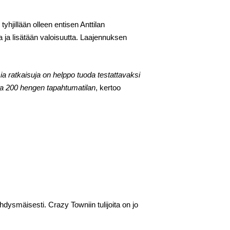
hjillään olleen entisen Anttilan
a ja lisätään valoisuutta. Laajennuksen
ia ratkaisuja on helppo tuoda testattavaksi
pa 200 hengen tapahtumatilan
, kertoo
dysmäisesti. Crazy Towniin tulijoita on jo