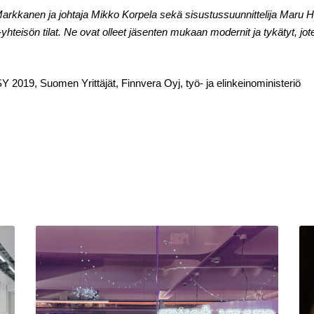
rkkanen ja johtaja Mikko Korpela sekä sisustussuunnittelija Maru H
hteisön tilat. Ne ovat olleet jäsenten mukaan modernit ja tykätyt, j
, Suomen Yrittäjät, Finnvera Oyj, työ- ja elinkeinoministeriö