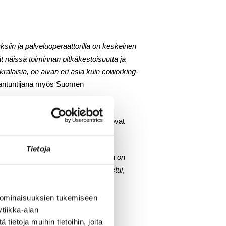
siin ja palveluoperaattorilla on keskeinen
ät näissä toiminnan pitkäkestoisuutta ja
uokralaisia, on aivan eri asia kuin coworking-
siantuntijana myös Suomen
 muutkin Pohjoismaat. Etäisyydet ovat
Tietoja
at tehdä töitä missä vaan, tai joilla on
 alkaen, kun coworking-ilmiö vahvistui
,
 ominaisuuksien tukemiseen
nkin.
tiikka-alan
ietoja muihin tietoihin, joita