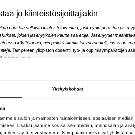
aa jo kiinteistösijoittajiakin
ma edustaa sellaista kiinteistötoimintaa, jonka ydin perustuu jäsenyyk
akeskukset, joiden jäsenyyksien kautta saa etuja. Jäsenyydet määrittäv
kohteensa käyttötapoja, niin pelkkä liiketila tai yrityshotelli, jossa on v
nttejä
, Tampereen yliopiston dosentti, työ- ja oppimisympäristöjen a
 Nenonen
sanoo.
kulmasta Suomi on Nenosen mukaan kuitenkin haasteellinen maa, kuten
Yksityiskohdat
kuttelevat ”diginomadeja”, kuten koodareita tai bloggaa-jia, jotka voiv
tenkin ollut hyvin aktiivinen ja ajan hermolla heti 2000-luvun alusta
itä
mme sisällön ja mainosten räätälöimiseen, sosiaalisen median
 mukaan hyödyntää kansainvälisessä coworking-markkinassa enemmä
iseen. Lisäksi jaamme sosiaalisen median, mainosalan ja analy
, miten käytät sivustoamme. Kumppanimme voivat yhdistää näitä t