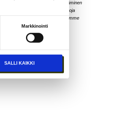
nellista kansaa. Hyvinvoinnin edistäminen
eskeytyksiä tulee jatkuvasti ja aivoja
äväksi ulkomaillekin. Toivottavasti emme
onen sanoo.
Markkinointi
SALLI KAIKKI