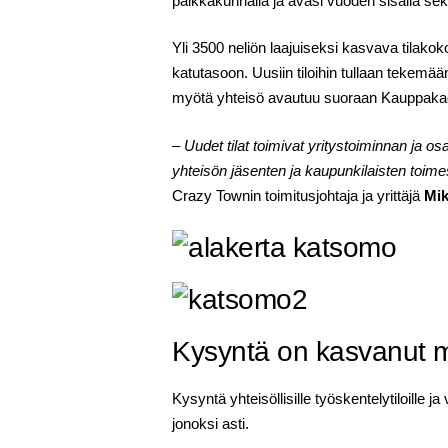
paikkakunnalla ja avasi vuoden sisällä sek
Yli 3500 neliön laajuiseksi kasvava tilako
katutasoon. Uusiin tiloihin tullaan tekemää
myötä yhteisö avautuu suoraan Kauppakad
– Uudet tilat toimivat yritystoiminnan ja o
yhteisön jäsenten ja kaupunkilaisten toim
Crazy Townin toimitusjohtaja ja yrittäjä
Mi
Kysyntä on kasvanut my
Kysyntä yhteisöllisille työskentelytiloille
jonoksi asti.