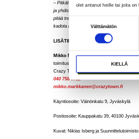
– Pitkät etäisyydet, luonnonläheisyys ja n
olet antanut heille tai joita o
ja yhdistäminen coworking-konseptiin voisi
pitää treenata nopeiden muutosten alla. M
Suostumuksen
kadota koulussa opittua välituntia ja h
Välttämätön
valinta
LISÄTIETOA
Mikko Markkanen
toimitusjohtaja, yrittäjä
KIELLÄ
Crazy Town Oy
040 758 8712
mikko.markkanen@crazytown.fi
Käyntiosoite: Väinönkatu 9, Jyväskylä
Postiosoite: Kauppakatu 39, 40100 Jyväs
Kuvat: Niklas Isberg ja Suunnittelutoimis