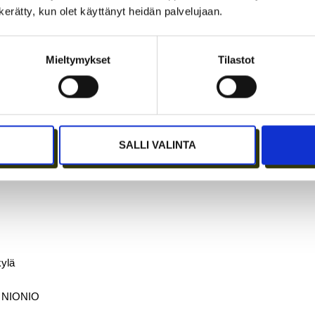
eljä vuodenaikaa rytmittävät elämäntyyliämme ja olemme tutkitusti on
n kerätty, kun olet käyttänyt heidän palvelujaan.
 olla erityinen voimavara nyt, kun työelämä on täynnä teknostressiä, k
eillä on jo inframme sekä tapojemme puolesta uudenlaista mallia viet
appihyppelyä työelämässä vaan huomaamme sen arvon uudestaan
, Nen
Mieltymykset
Tilastot
SALLI VALINTA
kylä
to NIONIO