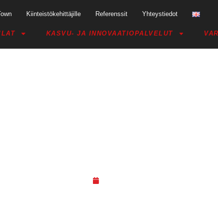
Town
Kiinteistökehittäjille
Referenssit
Yhteystiedot
ILAT
KASVU- JA INNOVAATIOPALVELUT
VAR
ALMINEN ON SUOMEN YRITTÄJ
PUHEENJOHTAJA!
18.10.20