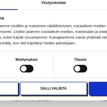
Yksityiskohdat
KUUKIN EEVA RISTKARI
S
itä
mme sisällön ja mainosten räätälöimiseen, sosiaalisen median
iseen. Lisäksi jaamme sosiaalisen median, mainosalan ja analy
, miten käytät sivustoamme. Kumppanimme voivat yhdistää näitä t
n kerätty, kun olet käyttänyt heidän palvelujaan.
Mieltymykset
Tilastot
AT
ETÄTYÖN HONEYMOON-VAIHE ON
C
OHI – PARHAAT IDEAT SYNTYVÄT
J
SALLI VALINTA
EDELLEEN IHMISTEN AIDOISSA
K
KOHTAAMISISSA
K