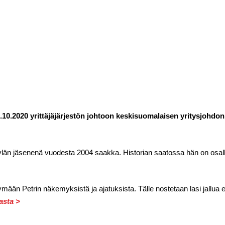
17.10.2020 yrittäjäjärjestön johtoon keskisuomalaisen yritysjohdo
län jäsenenä vuodesta 2004 saakka. Historian saatossa hän on osall
ään Petrin näkemyksistä ja ajatuksista. Tälle nostetaan lasi jallua en
asta >