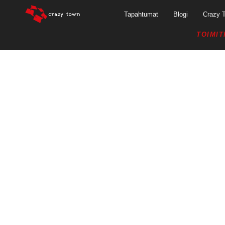
Tapahtumat
Blogi
Crazy 
TOIMIT
PETRI S