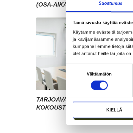
Suostumus
(OSA-AIKAINEN)
Tämä sivusto käyttää eväste
Käytämme evästeitä tarjoama
ja kävijämäärämme analysoim
kumppaneillemme tietoja siitä
olet antanut heille tai joita o
Suostumuksen
Välttämätön
valinta
TARJOAVATKO COWORKING-TIL
KOKOUSTILOJA?
KIELLÄ