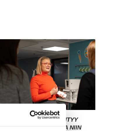
SIAKASYMMÄRRYS SYNTYY
HMISTEN KESKELLÄ – JA NIIN