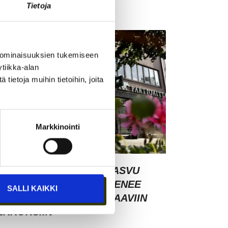
Tietoja
YNTYY MYÖS MYYNTI
 ominaisuuksien tukemiseen
tiikka-alan
ietoja muihin tietoihin, joita
Markkinointi
RAZY TOWN LAHDEN KASVU
ATKUU – YHTEISÖ LAAJENEE
SALLI KAIKKI
ULMALAN TALON SEURAAVIIN
ERROKSIIN