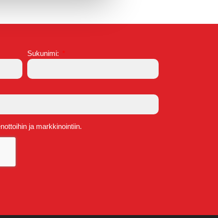
Sukunimi:
ttoihin ja markkinointiin.