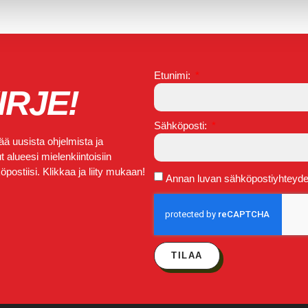
Etunimi:
IRJE!
Sähköposti:
ä uusista ohjelmista ja
 alueesi mielenkiintoisiin
postiisi. Klikkaa ja liity mukaan!
Annan luvan sähköpostiyhteydeno
TILAA