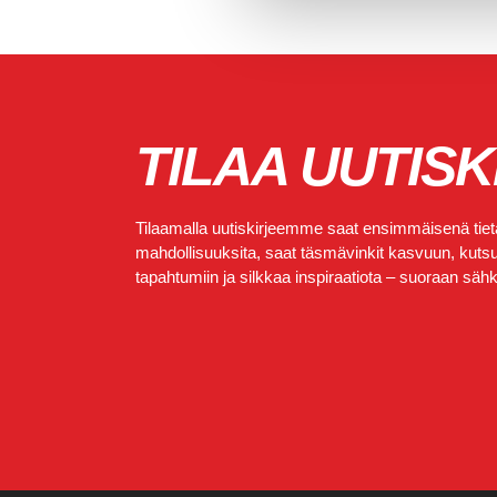
TILAA UUTISK
Tilaamalla uutiskirjeemme saat ensimmäisenä tietä
mahdollisuuksita, saat täsmävinkit kasvuun, kutsut
tapahtumiin ja silkkaa inspiraatiota – suoraan sähkö