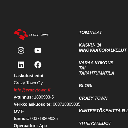
TOIMITILAT
KASVU- JA
INNOVAATIOPALVELUT
VARAA KOKOUS
TAI
TAPAHTUMATILA
Laskutustiedot
Crazy Town Oy
BLOGI
info@crazytown.fi
y-tunnus:
1880903-5
CRAZY TOWN
Verkkolaskuosoite:
003718809035
KIINTEISTÖKEHITTÄJIL
OVT-
tunnus:
003718809035
YHTEYSTIEDOT
Operaattori:
Apix