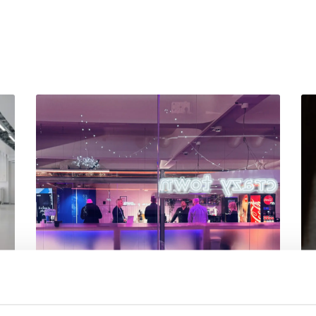
JÄSENEN KYNÄSTÄ – TILA
A
I
MERKITSEE MARKKINOINNISSA –
I