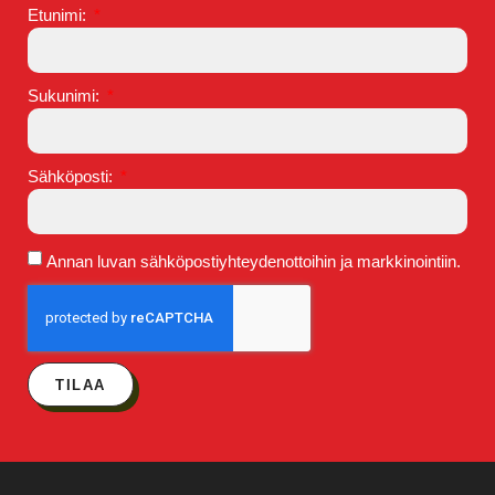
Etunimi:
Sukunimi:
Sähköposti:
Annan luvan sähköpostiyhteydenottoihin ja markkinointiin.
TILAA