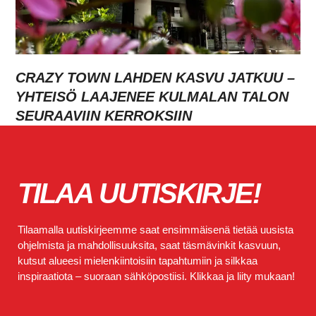
CRAZY TOWN LAHDEN KASVU JATKUU –
YHTEISÖ LAAJENEE KULMALAN TALON
SEURAAVIIN KERROKSIIN
TILAA UUTISKIRJE!
Tilaamalla uutiskirjeemme saat ensimmäisenä tietää uusista
ohjelmista ja mahdollisuuksita, saat täsmävinkit kasvuun,
kutsut alueesi mielenkiintoisiin tapahtumiin ja silkkaa
inspiraatiota – suoraan sähköpostiisi. Klikkaa ja liity mukaan!