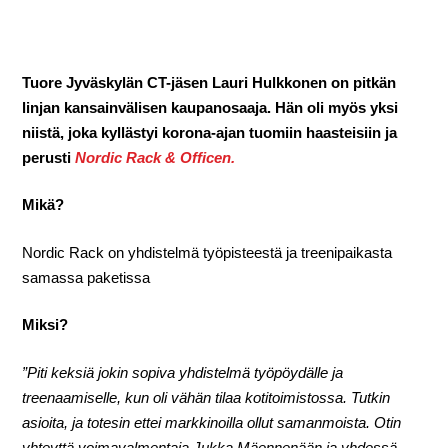
Tuore Jyväskylän CT-jäsen Lauri Hulkkonen on pitkän
linjan kansainvälisen kaupanosaaja. Hän oli myös yksi
niistä, joka kyllästyi korona-ajan tuomiin haasteisiin ja
perusti
Nordic Rack & Officen.
Mikä?
Nordic Rack on yhdistelmä työpisteestä ja treenipaikasta
samassa paketissa
Miksi?
”Piti keksiä jokin sopiva yhdistelmä työpöydälle ja
treenaamiselle, kun oli vähän tilaa kotitoimistossa. Tutkin
asioita, ja totesin ettei markkinoilla ollut samanmoista. Otin
yhteyttä voimavalmentaja Jukka Mäennenään ja yhdessä