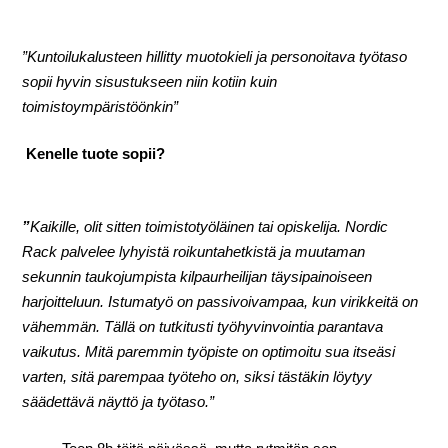
”Kuntoilukalusteen hillitty muotokieli ja personoitava työtaso
sopii hyvin sisustukseen niin kotiin kuin
toimistoympäristöönkin”
Kenelle tuote sopii?
”
Kaikille, olit sitten toimistotyöläinen tai opiskelija. Nordic
Rack palvelee lyhyistä roikuntahetkistä ja muutaman
sekunnin taukojumpista kilpaurheilijan täysipainoiseen
harjoitteluun. Istumatyö on passivoivampaa, kun virikkeitä on
vähemmän. Tällä on tutkitusti työhyvinvointia parantava
vaikutus. Mitä paremmin työpiste on optimoitu sua itseäsi
varten, sitä parempaa työteho on, siksi tästäkin löytyy
säädettävä näyttö ja työtaso.”