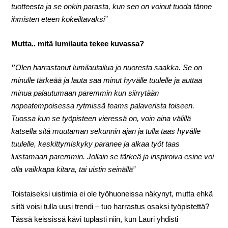
tuotteesta ja se onkin parasta, kun sen on voinut tuoda tänne
ihmisten eteen kokeiltavaksi”
Mutta.. mitä lumilauta tekee kuvassa?
”
Olen harrastanut lumilautailua jo nuoresta saakka. Se on
minulle tärkeää ja lauta saa minut hyvälle tuulelle ja auttaa
minua palautumaan paremmin kun siirrytään
nopeatempoisessa rytmissä teams palaverista toiseen.
Tuossa kun se työpisteen vieressä on, voin aina välillä
katsella sitä muutaman sekunnin ajan ja tulla taas hyvälle
tuulelle, keskittymiskyky paranee ja alkaa työt taas
luistamaan paremmin. Jollain se tärkeä ja inspiroiva esine voi
olla vaikkapa kitara, tai uistin seinällä”
Toistaiseksi uistimia ei ole työhuoneissa näkynyt, mutta ehkä
siitä voisi tulla uusi trendi – tuo harrastus osaksi työpistettä?
Tässä keississä kävi tuplasti niin, kun Lauri yhdisti