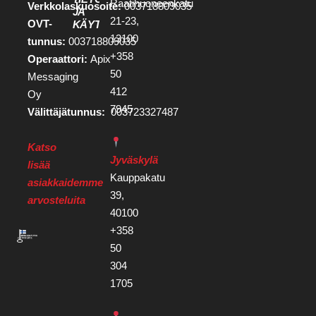
Raatihuoneenkatu
Verkkolaskuosoite:
003718809035
JA
21-23,
OVT-
KÄYTTÖEHDOT
13100
tunnus:
003718809035
+358
Operaattori:
Apix
50
Messaging
412
Oy
7945
Välittäjätunnus:
003723327487
Katso
Jyväskylä
lisää
Kauppakatu
asiakkaidemme
39,
arvosteluita
40100
+358
50
304
1705