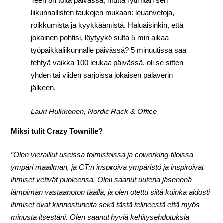
Teen 8h töitä päivässä, mutta rytmitän sen
liikunnallisten taukojen mukaan: leuanvetoja,
roikkumista ja kyykkäämistä. Haluaisinkin, että
jokainen pohtisi, löytyykö sulta 5 min aikaa
työpaikkaliikunnalle päivässä? 5 minuutissa saa
tehtyä vaikka 100 leukaa päivässä, oli se sitten
yhden tai viiden sarjoissa jokaisen palaverin
jälkeen.
Lauri Hulkkonen, Nordic Rack & Office
Miksi tulit Crazy Townille?
”Olen vieraillut useissa toimistoissa ja coworking-tiloissa
ympäri maailman, ja CT:n inspiroiva ympäristö ja inspiroivat
ihmiset vetivät puoleensa. Olen saanut uutena jäsenenä
lämpimän vastaanoton täällä, ja olen otettu siitä kuinka aidosti
ihmiset ovat kiinnostuneita sekä tästä telineestä että myös
minusta itsestäni. Olen saanut hyviä kehitysehdotuksia