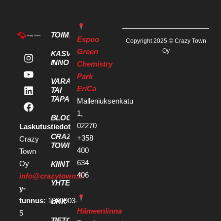
TOIMITILAT
Espoo
Copyright 2025 © Crazy Town
Green
Oy
KASVU- JA
INNOVAATIOPALVELUT
Chemistry
Park
VARAA KOKOUS
EriCa
TAI
TAPAHTUMATILA
Malleniuksenkatu
1,
BLOGI
02270
Laskutustiedot
CRAZY
+358
Crazy
TOWN
400
Town
634
Oy
KIINTEISTÖKEHITTÄJILLE
406
info@crazytown.fi
YHTEYSTIEDOT
y-
tunnus:
1880903-
UKK
Hämeenlinna
5
TIETOSUOJA