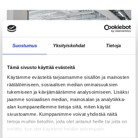
Suostumus
Yksityiskohdat
Tietoja
Tämä sivusto käyttää evästeitä
Käytämme evästeitä tarjoamamme sisällön ja mainosten
REKRY: TILA- JA
räätälöimiseen, sosiaalisen median ominaisuuksien
LABORATORIOKOORDINAATTORI (OSA-
tukemiseen ja kävijämäärämme analysoimiseen. Lisäksi
AIKAINEN)
jaamme sosiaalisen median, mainosalan ja analytiikka-
alan kumppaneillemme tietoja siitä, miten käytät
sivustoamme. Kumppanimme voivat yhdistää näitä
tietoja muihin tietoihin, joita olet antanut heille tai joita on
kerätty, kun olet käyttänyt heidän palvelujaan.