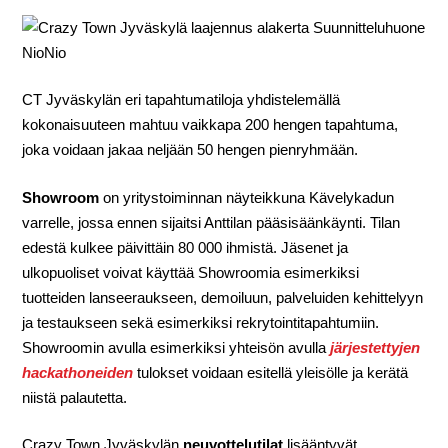
CT Jyväskylän eri tapahtumatiloja yhdistelemällä
kokonaisuuteen mahtuu vaikkapa 200 hengen tapahtuma,
joka voidaan jakaa neljään 50 hengen pienryhmään.
Showroom
on yritystoiminnan näyteikkuna Kävelykadun
varrelle, jossa ennen sijaitsi Anttilan pääsisäänkäynti. Tilan
edestä kulkee päivittäin 80 000 ihmistä. Jäsenet ja
ulkopuoliset voivat käyttää Showroomia esimerkiksi
tuotteiden lanseeraukseen, demoiluun, palveluiden kehittelyyn
ja testaukseen sekä esimerkiksi rekrytointitapahtumiin.
Showroomin avulla esimerkiksi yhteisön avulla
järjestettyjen
hackathoneiden
tulokset voidaan esitellä yleisölle ja kerätä
niistä palautetta.
Crazy Town Jyväskylän
neuvottelutilat
lisääntyvät