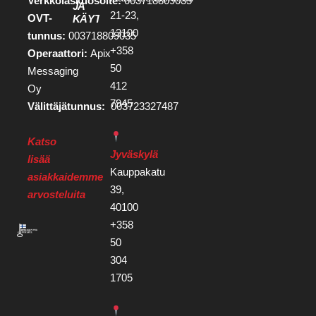
Verkkolaskuosoite:
003718809035
JA
21-23,
OVT-
KÄYTTÖEHDOT
13100
tunnus:
003718809035
+358
Operaattori:
Apix
50
Messaging
412
Oy
7945
Välittäjätunnus:
003723327487
Katso
Jyväskylä
lisää
Kauppakatu
asiakkaidemme
39,
arvosteluita
40100
+358
50
304
1705