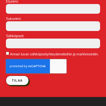
Etunimi:
Sukunimi:
Sähköposti:
Annan luvan sähköpostiyhteydenottoihin ja markkinointiin.
TILAA