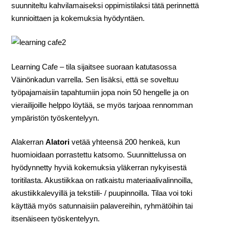
suunniteltu kahvilamaiseksi oppimistilaksi tätä perinnettä
kunnioittaen ja kokemuksia hyödyntäen.
Learning Cafe – tila sijaitsee suoraan katutasossa
Väinönkadun varrella. Sen lisäksi, että se soveltuu
työpajamaisiin tapahtumiin jopa noin 50 hengelle ja on
vierailijoille helppo löytää, se myös tarjoaa rennomman
ympäristön työskentelyyn.
Alakerran
Alatori
vetää yhteensä 200 henkeä, kun
huomioidaan porrastettu katsomo. Suunnittelussa on
hyödynnetty hyviä kokemuksia yläkerran nykyisestä
toritilasta. Akustiikkaa on ratkaistu materiaalivalinnoilla,
akustiikkalevyillä ja tekstiili- / puupinnoilla. Tilaa voi toki
käyttää myös satunnaisiin palavereihin, ryhmätöihin tai
itsenäiseen työskentelyyn.