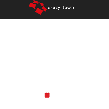
MITÄ UUTEEN CRAZY
TOWN JYVÄSKYLÄN
ALAKERTAAN ON
SUUNNITELTU JA MIKSI?
#UUSITYÖKOVASSASEURA
2
27.05.20