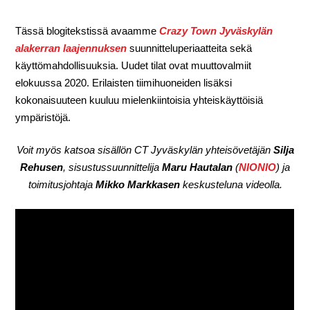
Tässä blogitekstissä avaamme
Crazy Town Jyväskylän
alakerran laajennuksen
suunnitteluperiaatteita sekä
käyttömahdollisuuksia. Uudet tilat ovat muuttovalmiit
elokuussa 2020. Erilaisten tiimihuoneiden lisäksi
kokonaisuuteen kuuluu mielenkiintoisia yhteiskäyttöisiä
ympäristöjä.
Voit myös katsoa sisällön CT Jyväskylän yhteisövetäjän
Silja
Rehusen
, sisustussuunnittelija
Maru Hautalan
(
NIONIO
) ja
toimitusjohtaja
Mikko Markkasen
keskusteluna videolla.