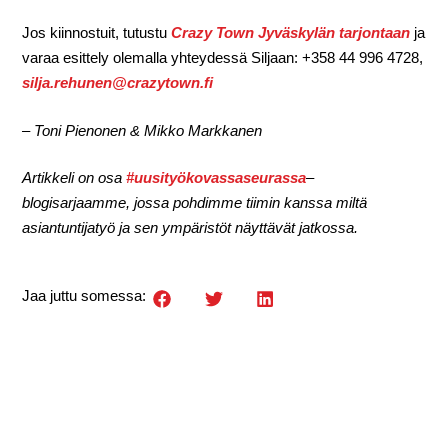
Jos kiinnostuit, tutustu
Crazy Town Jyväskylän tarjontaan
ja
varaa esittely olemalla yhteydessä Siljaan: +358 44 996 4728,
silja.rehunen@crazytown.fi
– Toni Pienonen & Mikko Markkanen
Artikkeli on osa
#uusityökovassaseurassa
–
blogisarjaamme, jossa pohdimme tiimin kanssa miltä
asiantuntijatyö ja sen ympäristöt näyttävät jatkossa.
Jaa juttu somessa: