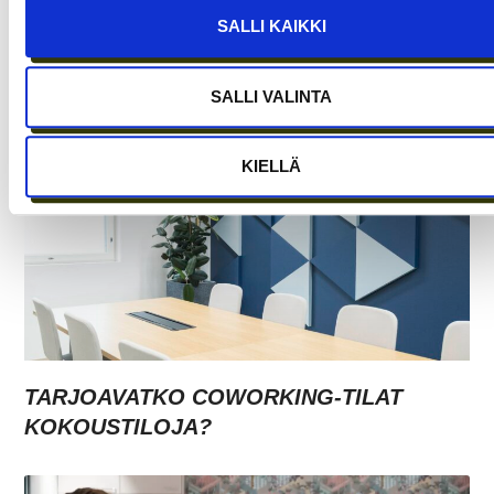
SALLI KAIKKI
ASIAKASYMMÄRRYS SYNTYY IHMISTEN
KESKELLÄ – JA NIIN SYNTYY MYÖS
MYYNTI
SALLI VALINTA
KIELLÄ
TARJOAVATKO COWORKING-TILAT
KOKOUSTILOJA?