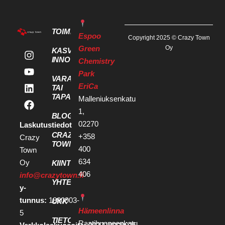
TOIMITILAT
Espoo
Copyright 2025 © Crazy Town
Green
Oy
KASVU- JA
INNOVAATIOPALVELUT
Chemistry
Park
VARAA KOKOUS
EriCa
TAI
TAPAHTUMATILA
Malleniuksenkatu
1,
BLOGI
02270
Laskutustiedot
CRAZY
+358
Crazy
TOWN
400
Town
634
Oy
KIINTEISTÖKEHITTÄJILLE
406
info@crazytown.fi
YHTEYSTIEDOT
y-
tunnus:
1880903-
UKK
Hämeenlinna
5
TIETOSUOJA
Raatihuoneenkatu