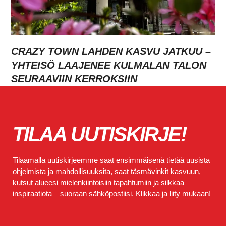
CRAZY TOWN LAHDEN KASVU JATKUU –
YHTEISÖ LAAJENEE KULMALAN TALON
SEURAAVIIN KERROKSIIN
TILAA UUTISKIRJE!
Tilaamalla uutiskirjeemme saat ensimmäisenä tietää uusista
ohjelmista ja mahdollisuuksita, saat täsmävinkit kasvuun,
kutsut alueesi mielenkiintoisiin tapahtumiin ja silkkaa
inspiraatiota – suoraan sähköpostiisi. Klikkaa ja liity mukaan!