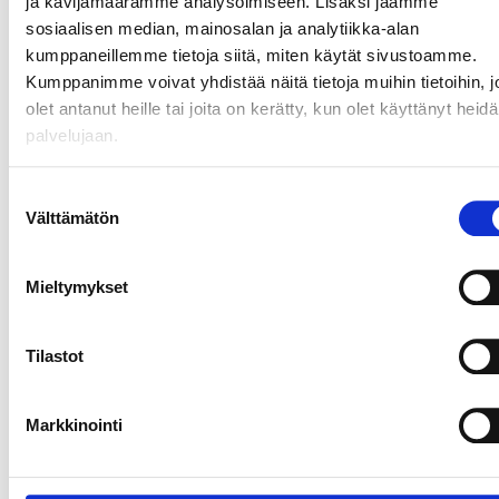
ja kävijämäärämme analysoimiseen. Lisäksi jaamme
sosiaalisen median, mainosalan ja analytiikka-alan
kumppaneillemme tietoja siitä, miten käytät sivustoamme.
Kumppanimme voivat yhdistää näitä tietoja muihin tietoihin, jo
olet antanut heille tai joita on kerätty, kun olet käyttänyt heid
palvelujaan.
JÄSENEN KYNÄSTÄ – TILA MERKITSEE
MARKKINOINNISSA – KUUKIN EEVA
Suostumuksen
RISTKARI
Välttämätön
valinta
Mieltymykset
Tilastot
Markkinointi