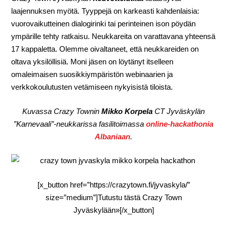
laajennuksen myötä. Tyyppejä on karkeasti kahdenlaisia:
vuorovaikutteinen dialogirinki tai perinteinen ison pöydän
ympärille tehty ratkaisu. Neukkareita on varattavana yhteensä
17 kappaletta. Olemme oivaltaneet, että neukkareiden on
oltava yksilöllisiä. Moni jäsen on löytänyt itselleen
omaleimaisen suosikkiympäristön webinaarien ja
verkkokoulutusten vetämiseen nykyisistä tiloista.
Kuvassa Crazy Townin
Mikko Korpela
CT Jyväskylän
”Karnevaali”-neukkarissa fasilitoimassa
online-hackathonia
Albaniaan
.
[x_button href=”https://crazytown.fi/jyvaskyla/”
size=”medium”]Tutustu tästä Crazy Town
Jyväskylään»[/x_button]