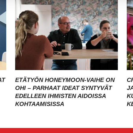
AT
ETÄTYÖN HONEYMOON-VAIHE ON
C
OHI – PARHAAT IDEAT SYNTYVÄT
J
EDELLEEN IHMISTEN AIDOISSA
K
KOHTAAMISISSA
K