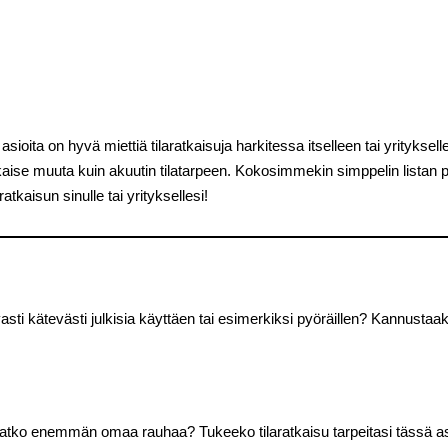
a asioita on hyvä miettiä tilaratkaisuja harkitessa itselleen tai yrityks
ratkaise muuta kuin akuutin tilatarpeen. Kokosimmekin simppelin list
tkaisun sinulle tai yrityksellesi!
vasti kätevästi julkisia käyttäen tai esimerkiksi pyöräillen? Kannustaak
atko enemmän omaa rauhaa? Tukeeko tilaratkaisu tarpeitasi tässä a