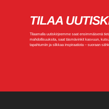
TILAA UUTISK
Tilaamalla uutiskirjeemme saat ensimmäisenä tietä
mahdollisuuksita, saat täsmävinkit kasvuun, kutsut
tapahtumiin ja silkkaa inspiraatiota – suoraan sähkö