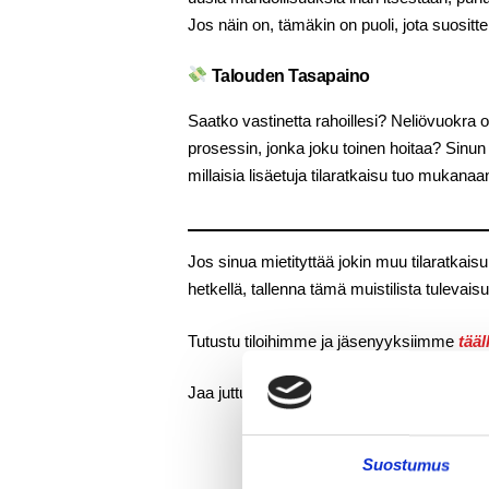
Jos näin on, tämäkin on puoli, jota suosi
Talouden Tasapaino
Saatko vastinetta rahoillesi? Neliövuokra 
prosessin, jonka joku toinen hoitaa? Sinun 
millaisia lisäetuja tilaratkaisu tuo mukanaan
Jos sinua mietityttää jokin muu tilaratkaisu
hetkellä, tallenna tämä muistilista tulevais
Tutustu tiloihimme ja jäsenyyksiimme
tääl
Jaa juttu somessa:
Suostumus