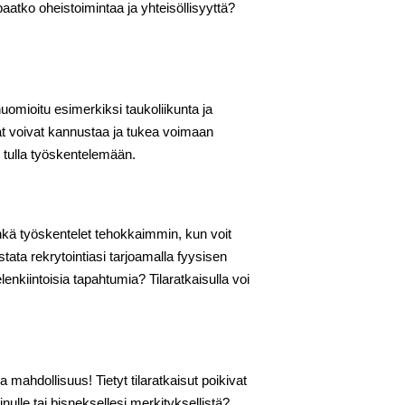
aatko oheistoimintaa ja yhteisöllisyyttä?
 huomioitu esimerkiksi taukoliikunta ja
ilat voivat kannustaa ja tukea voimaan
n tulla työskentelemään.
Ehkä työskentelet tehokkaimmin, kun voit
tata rekrytointiasi tarjoamalla fyysisen
lenkiintoisia tapahtumia? Tilaratkaisulla voi
mahdollisuus! Tietyt tilaratkaisut poikivat
ulle tai bisneksellesi merkityksellistä?