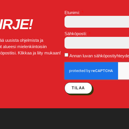
Etunimi:
IRJE!
Sähköposti:
ä uusista ohjelmista ja
 alueesi mielenkiintoisiin
postiisi. Klikkaa ja liity mukaan!
Annan luvan sähköpostiyhteydeno
TILAA