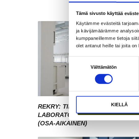
Tämä sivusto käyttää eväste
Käytämme evästeitä tarjoama
ja kävijämäärämme analysoim
kumppaneillemme tietoja siitä
olet antanut heille tai joita o
Suostumuksen
Välttämätön
valinta
KIELLÄ
REKRY: TILA- JA
LABORATORIOKOORDINAATTOR
(OSA-AIKAINEN)