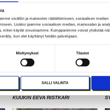
itä
mme sisällön ja mainosten räätälöimiseen, sosiaalisen median
iseen. Lisäksi jaamme sosiaalisen median, mainosalan ja analy
, miten käytät sivustoamme. Kumppanimme voivat yhdistää näitä t
n kerätty, kun olet käyttänyt heidän palvelujaan.
Mieltymykset
Tilastot
SALLI VALINTA
JÄSENEN KYNÄSTÄ – TILA
A
I
MERKITSEE MARKKINOINNISSA –
I
KUUKIN EEVA RISTKARI
S