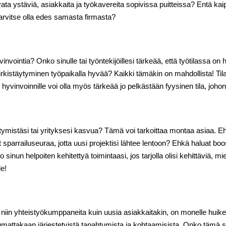
ta ystäviä, asiakkaita ja työkavereita sopivissa puitteissa? Entä kaip
tarvitse olla edes samasta firmasta?
vinvointia? Onko sinulle tai työntekijöillesi tärkeää, että työtilassa on
u virkistäytyminen työpaikalla hyvää? Kaikki tämäkin on mahdollista! T
hyvinvoinnille voi olla myös tärkeää jo pelkästään fyysinen tila, joho
ttymistäsi tai yrityksesi kasvua? Tämä voi tarkoittaa montaa asiaa. 
 sparrailuseuraa, jotta uusi projektisi lähtee lentoon? Ehkä haluat boos
sinun helpoiten kehitettyä toimintaasi, jos tarjolla olisi kehittäviä, mie
le!
 niin yhteistyökumppaneita kuin uusia asiakkaitakin, on monelle huikea 
mattakaan järjestetyistä tapahtumista ja kohtaamisista. Onko tämä sin