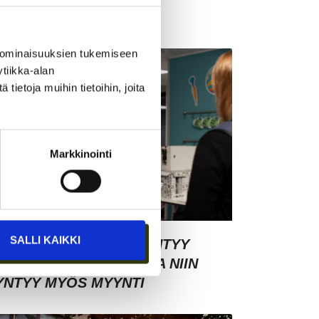
 ominaisuuksien tukemiseen
tiikka-alan
ietoja muihin tietoihin, joita
Markkinointi
SALLI KAIKKI
SIAKASYMMÄRRYS SYNTYY
HMISTEN KESKELLÄ – JA NIIN
YNTYY MYÖS MYYNTI