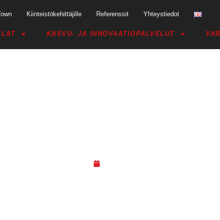
Town
Kiinteistökehittäjille
Referenssit
Yhteystiedot
ILAT
KASVU- JA INNOVAATIOPALVELUT
VAR
 PITÄÄ MIELESSÄ TILARATKAI
03.02.23