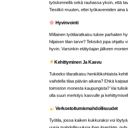
työskennellä sekä rauhassa yksin, että tava
Tiesitkö muuten, ettei työkavereiden aina 
Hyvinvointi
Millainen työtilaratkaisu tukee parhaiten hy
hiljaisen tilan tarve? Tekisikö jopa ohjatt
hyvin. Varsinkin etätyöajan jälkeen monien 
Kehittyminen Ja Kasvu
Tukeeko tilaratkaisu henkilökohtaista kehi
vaihdella tilaa päivän aikana? Ehkä kaipaat
toimiston monesta kaupungista? Vai tulisiko 
olla suuri merkitys kasvulle ja kehittymisel
Verkostoitumismahdollisuudet
Työtila, jossa kaiken kukkuraksi voi löytyä
uusia mahdollisuuksia ihan itsestään, puhu