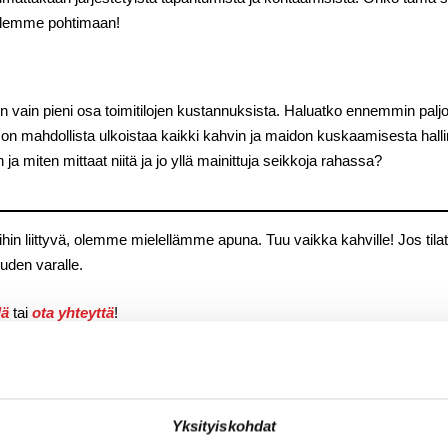
ttelemme pohtimaan!
on vain pieni osa toimitilojen kustannuksista. Haluatko ennemmin pal
on mahdollista ulkoistaa kaikki kahvin ja maidon kuskaamisesta hallinn
 ja miten mittaat niitä ja jo yllä mainittuja seikkoja rahassa?
ihin liittyvä, olemme mielellämme apuna. Tuu vaikka kahville! Jos tilat
uuden varalle.
lä
tai
ota yhteyttä
!
Yksityiskohdat