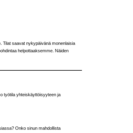
elle. Tilat saavat nykypäivänä monenlaisia
an pohdintaa helpottaaksemme. Näiden
o työtila yhteiskäyttöisyyteen ja
siassa? Onko sinun mahdollista