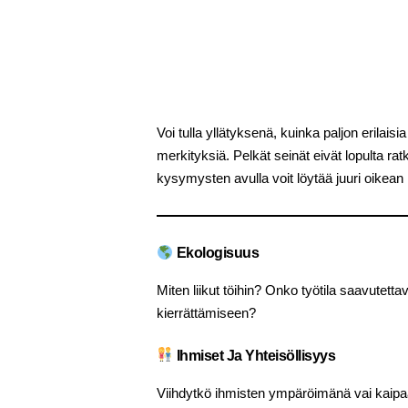
Voi tulla yllätyksenä, kuinka paljon erilaisi
merkityksiä. Pelkät seinät eivät lopulta 
kysymysten avulla voit löytää juuri oikean ra
Ekologisuus
Miten liikut töihin? Onko työtila saavutetta
kierrättämiseen?
Ihmiset Ja Yhteisöllisyys
Viihdytkö ihmisten ympäröimänä vai kaipa