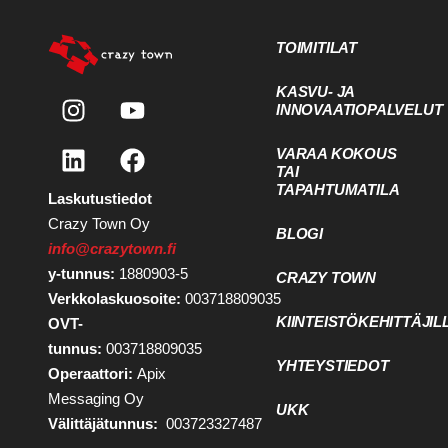
TOIMITILAT
KASVU- JA
INNOVAATIOPALVELUT
VARAA KOKOUS
TAI
TAPAHTUMATILA
Laskutustiedot
Crazy Town Oy
BLOGI
info@crazytown.fi
y-tunnus:
1880903-5
CRAZY TOWN
Verkkolaskuosoite:
003718809035
KIINTEISTÖKEHITTÄJIL
OVT-
tunnus:
003718809035
YHTEYSTIEDOT
Operaattori:
Apix
Messaging Oy
UKK
Välittäjätunnus:
003723327487