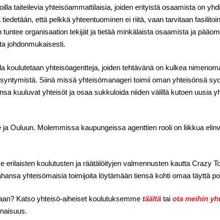
oilla taiteilevia yhteisöammattilaisia, joiden erityistä osaamista on yhd
iedetään, että pelkkä yhteentuominen ei riitä, vaan tarvitaan fasilitoin
 tuntee organisaation tekijät ja tietää minkälaista osaamista ja pää
eita johdonmukaisesti.
a koulutetaan yhteisöagentteja, joiden tehtävänä on kulkea nimenomaa
 syntymistä. Siinä missä yhteisömanageri toimii oman yhteisönsä sy
a kuuluvat yhteisöt ja osaa sukkuloida niiden välillä kutoen uusia yht
 ja Ouluun. Molemmissa kaupungeissa agenttien rooli on liikkua elinvo
e erilaisten koulutusten ja räätälöityjen valmennusten kautta Crazy T
ahansa yhteisömaisia toimijoita löytämään tiensä kohti omaa täyttä po
maan? Katso yhteisö-aiheiset koulutuksemme
täältä
tai
ota meihin yh
onaisuus.