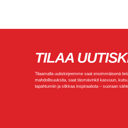
TILAA UUTISK
Tilaamalla uutiskirjeemme saat ensimmäisenä tietä
mahdollisuuksita, saat täsmävinkit kasvuun, kutsut
tapahtumiin ja silkkaa inspiraatiota – suoraan sähkö