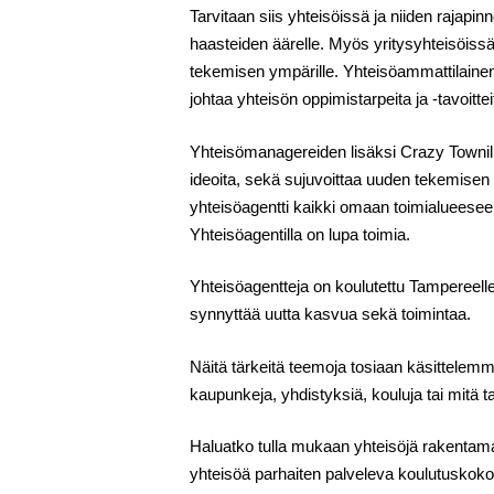
Tarvitaan siis yhteisöissä ja niiden rajapinn
haasteiden äärelle. Myös yritysyhteisöissä t
tekemisen ympärille. Yhteisöammattilainen
johtaa yhteisön oppimistarpeita ja -tavoitt
Yhteisömanagereiden lisäksi Crazy Townill
ideoita, sekä sujuvoittaa uuden tekemisen
yhteisöagentti kaikki omaan toimialueeseens
Yhteisöagentilla on lupa toimia.
Yhteisöagentteja on koulutettu Tampereelle
synnyttää uutta kasvua sekä toimintaa.
Näitä tärkeitä teemoja tosiaan käsittelemm
kaupunkeja, yhdistyksiä, kouluja tai mitä t
Haluatko tulla mukaan yhteisöjä rakenta
yhteisöä parhaiten palveleva koulutuskok