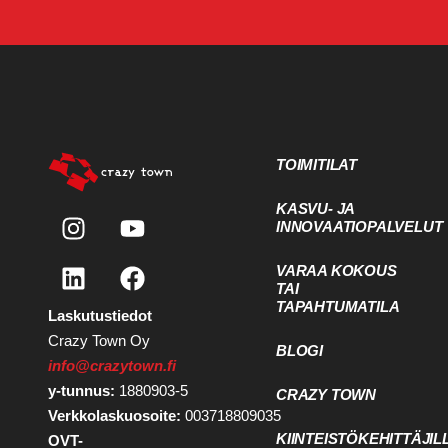
TOIMITILAT
KASVU- JA
INNOVAATIOPALVELUT
VARAA KOKOUS
TAI
TAPAHTUMATILA
Laskutustiedot
Crazy Town Oy
BLOGI
info@crazytown.fi
y-tunnus:
1880903-5
CRAZY TOWN
Verkkolaskuosoite:
003718809035
KIINTEISTÖKEHITTÄJIL
OVT-