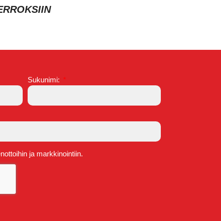
ERROKSIIN
Sukunimi:
ttoihin ja markkinointiin.