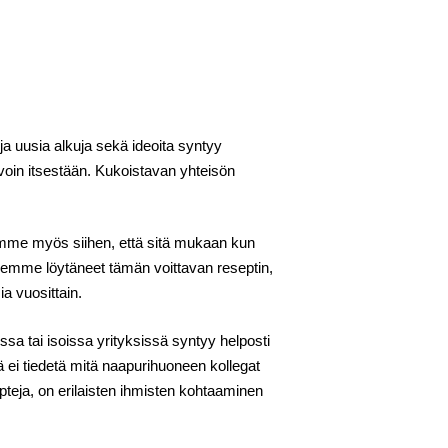
ja uusia alkuja sekä ideoita syntyy
arvoin itsestään. Kukoistavan yhteisön
komme myös siihen, että sitä mukaan kun
olemme löytäneet tämän voittavan reseptin,
 vuosittain.
sa tai isoissa yrityksissä syntyy helposti
ä ei tiedetä mitä naapurihuoneen kollegat
epteja, on erilaisten ihmisten kohtaaminen