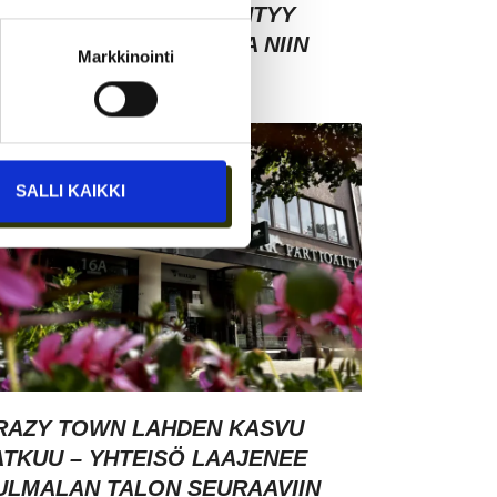
SIAKASYMMÄRRYS SYNTYY
HMISTEN KESKELLÄ – JA NIIN
Markkinointi
YNTYY MYÖS MYYNTI
SALLI KAIKKI
RAZY TOWN LAHDEN KASVU
ATKUU – YHTEISÖ LAAJENEE
ULMALAN TALON SEURAAVIIN