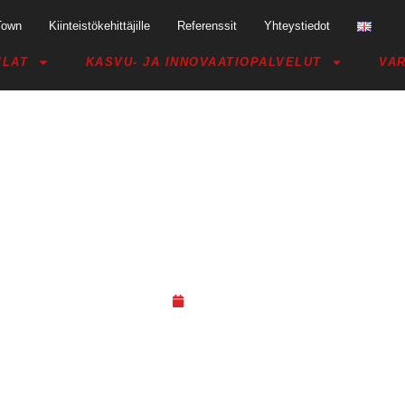
Town
Kiinteistökehittäjille
Referenssit
Yhteystiedot
ILAT
KASVU- JA INNOVAATIOPALVELUT
VAR
A TARVITSEE YHTEISÖAMMATTI
07.10.22