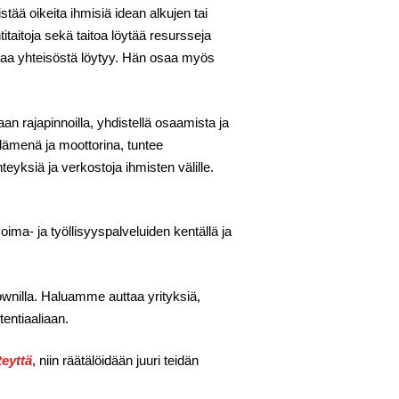
istää oikeita ihmisiä idean alkujen tai
titaitoja sekä taitoa löytää resursseja
omaa yhteisöstä löytyy. Hän osaa myös
n rajapinnoilla, yhdistellä osaamista ja
dämenä ja moottorina, tuntee
eyksiä ja verkostoja ihmisten välille.
ima- ja työllisyyspalveluiden kentällä ja
ownilla. Haluamme auttaa yrityksiä,
tentiaaliaan.
teyttä
, niin räätälöidään juuri teidän