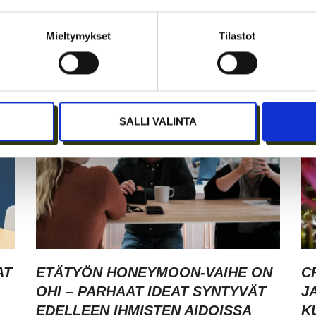
JÄSENEN KYNÄSTÄ – TILA
A
I
MERKITSEE MARKKINOINNISSA –
I
Mieltymykset
Tilastot
KUUKIN EEVA RISTKARI
S
SALLI VALINTA
AT
ETÄTYÖN HONEYMOON-VAIHE ON
C
OHI – PARHAAT IDEAT SYNTYVÄT
J
EDELLEEN IHMISTEN AIDOISSA
K