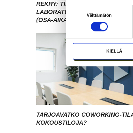
REKRY: TILA- JA
Suostumuksen
LABORATORIOKOORDINAATTOR
Välttämätön
valinta
(OSA-AIKAINEN)
KIELLÄ
TARJOAVATKO COWORKING-TIL
KOKOUSTILOJA?