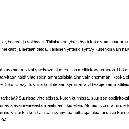
ppii yhdessä ja voi hyvin. Tällaisessa yhteisössä kukoistaa luottamus 
 herkästi ja jaetaan tietoa. Tällainen yhteisö syntyy kuitenkin vain h
ähän uskotaan, siksi yhteisövetäjän rooli on meillä korvaamaton. Us
i, tarvitaan näitä yhteisöjen ammattilaisia aina vain enemmän. Koska 
iksi Crazy Townilla koulutetaan kymmeniä yhteisöjen ammattilaisia
 tärkeää? Suurissa yhteisöissä, kuten kunnissa, suurissa oppilaitoksis
masta avaimenreiästä maailmaa tirkistellen. Monesti voi olla niin, ett
iiriin. Kuitenkin kun halutaan synnyttää uutta ajattelua tai uusia kons
keää.