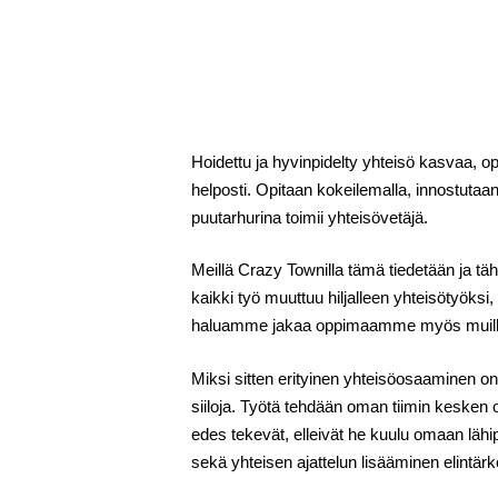
Hoidettu ja hyvinpidelty yhteisö kasvaa, o
helposti. Opitaan kokeilemalla, innostutaan
puutarhurina toimii yhteisövetäjä.
Meillä Crazy Townilla tämä tiedetään ja t
kaikki työ muuttuu hiljalleen yhteisötyöks
haluamme jakaa oppimaamme myös muille. S
Miksi sitten erityinen yhteisöosaaminen on
siiloja. Työtä tehdään oman tiimin kesken o
edes tekevät, elleivät he kuulu omaan lähip
sekä yhteisen ajattelun lisääminen elintär