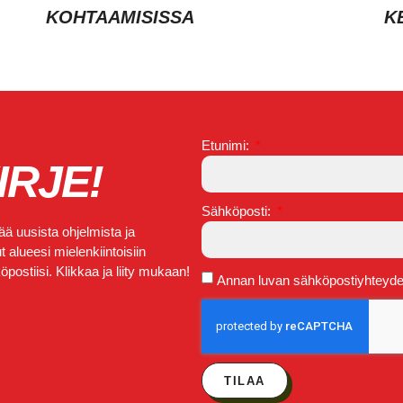
KOHTAAMISISSA
K
Etunimi:
IRJE!
Sähköposti:
ä uusista ohjelmista ja
 alueesi mielenkiintoisiin
postiisi. Klikkaa ja liity mukaan!
Annan luvan sähköpostiyhteydeno
TILAA