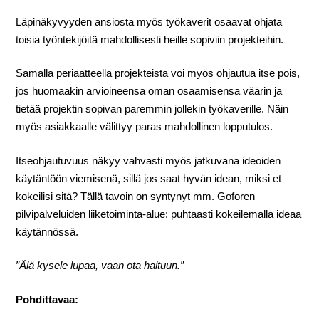
Läpinäkyvyyden ansiosta myös työkaverit osaavat ohjata
toisia työntekijöitä mahdollisesti heille sopiviin projekteihin.
Samalla periaatteella projekteista voi myös ohjautua itse pois,
jos huomaakin arvioineensa oman osaamisensa väärin ja
tietää projektin sopivan paremmin jollekin työkaverille. Näin
myös asiakkaalle välittyy paras mahdollinen lopputulos.
Itseohjautuvuus näkyy vahvasti myös jatkuvana ideoiden
käytäntöön viemisenä, sillä jos saat hyvän idean, miksi et
kokeilisi sitä? Tällä tavoin on syntynyt mm. Goforen
pilvipalveluiden liiketoiminta-alue; puhtaasti kokeilemalla ideaa
käytännössä.
”Älä kysele lupaa, vaan ota haltuun.”
Pohdittavaa: