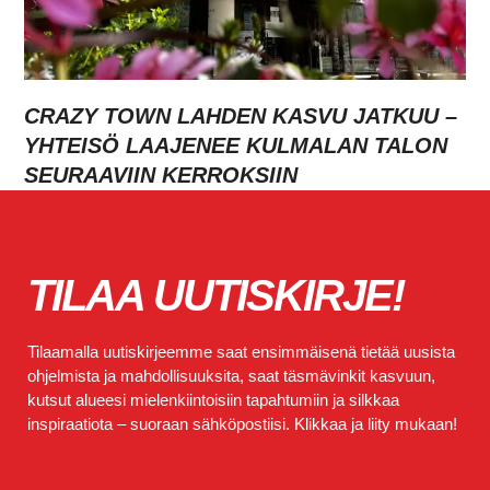
CRAZY TOWN LAHDEN KASVU JATKUU –
YHTEISÖ LAAJENEE KULMALAN TALON
SEURAAVIIN KERROKSIIN
TILAA UUTISKIRJE!
Tilaamalla uutiskirjeemme saat ensimmäisenä tietää uusista
ohjelmista ja mahdollisuuksita, saat täsmävinkit kasvuun,
kutsut alueesi mielenkiintoisiin tapahtumiin ja silkkaa
inspiraatiota – suoraan sähköpostiisi. Klikkaa ja liity mukaan!