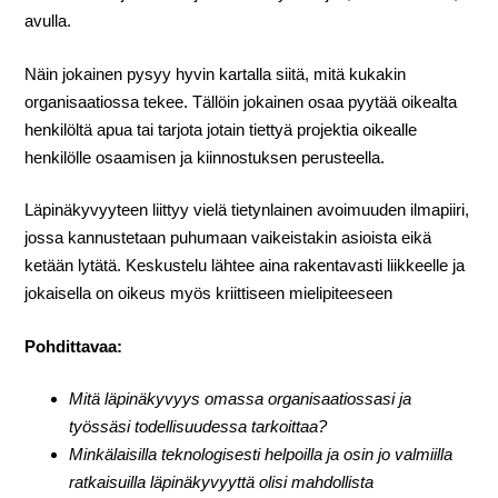
avulla.
Näin jokainen pysyy hyvin kartalla siitä, mitä kukakin
organisaatiossa tekee. Tällöin jokainen osaa pyytää oikealta
henkilöltä apua tai tarjota jotain tiettyä projektia oikealle
henkilölle osaamisen ja kiinnostuksen perusteella.
Läpinäkyvyyteen liittyy vielä tietynlainen avoimuuden ilmapiiri,
jossa kannustetaan puhumaan vaikeistakin asioista eikä
ketään lytätä. Keskustelu lähtee aina rakentavasti liikkeelle ja
jokaisella on oikeus myös kriittiseen mielipiteeseen
Pohdittavaa:
Mitä läpinäkyvyys omassa organisaatiossasi ja
työssäsi todellisuudessa tarkoittaa?
Minkälaisilla teknologisesti helpoilla ja osin jo valmiilla
ratkaisuilla läpinäkyvyyttä olisi mahdollista