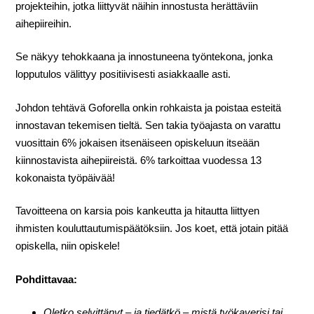
projekteihin, jotka liittyvät näihin innostusta herättäviin
aihepiireihin.
Se näkyy tehokkaana ja innostuneena työntekona, jonka
lopputulos välittyy positiivisesti asiakkaalle asti.
Johdon tehtävä Goforella onkin rohkaista ja poistaa esteitä
innostavan tekemisen tieltä. Sen takia työajasta on varattu
vuosittain 6% jokaisen itsenäiseen opiskeluun itseään
kiinnostavista aihepiireistä. 6% tarkoittaa vuodessa 13
kokonaista työpäivää!
Tavoitteena on karsia pois kankeutta ja hitautta liittyen
ihmisten kouluttautumispäätöksiin. Jos koet, että jotain pitää
opiskella, niin opiskele!
Pohdittavaa:
Oletko selvittänyt – ja tiedätkö – mistä työkaverisi tai