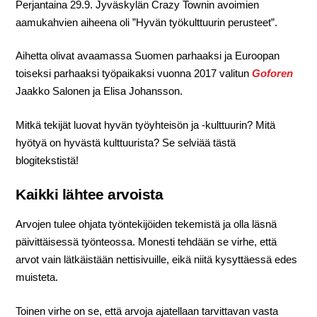
Perjantaina 29.9. Jyväskylän Crazy Townin avoimien
aamukahvien aiheena oli ”Hyvän työkulttuurin perusteet”.
Aihetta olivat avaamassa Suomen parhaaksi ja Euroopan
toiseksi parhaaksi työpaikaksi vuonna 2017 valitun
Goforen
Jaakko Salonen ja Elisa Johansson.
Mitkä tekijät luovat hyvän työyhteisön ja -kulttuurin? Mitä
hyötyä on hyvästä kulttuurista? Se selviää tästä
blogitekstistä!
Kaikki lähtee arvoista
Arvojen tulee ohjata työntekijöiden tekemistä ja olla läsnä
päivittäisessä työnteossa. Monesti tehdään se virhe, että
arvot vain lätkäistään nettisivuille, eikä niitä kysyttäessä edes
muisteta.
Toinen virhe on se, että arvoja ajatellaan tarvittavan vasta