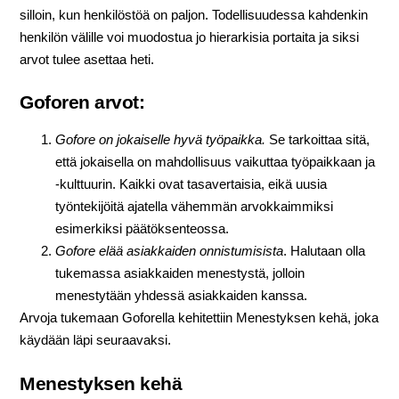
silloin, kun henkilöstöä on paljon. Todellisuudessa kahdenkin
henkilön välille voi muodostua jo hierarkisia portaita ja siksi
arvot tulee asettaa heti.
Goforen arvot:
Gofore on jokaiselle hyvä työpaikka.
Se tarkoittaa sitä,
että jokaisella on mahdollisuus vaikuttaa työpaikkaan ja
-kulttuurin. Kaikki ovat tasavertaisia, eikä uusia
työntekijöitä ajatella vähemmän arvokkaimmiksi
esimerkiksi päätöksenteossa.
Gofore elää asiakkaiden onnistumisista
. Halutaan olla
tukemassa asiakkaiden menestystä, jolloin
menestytään yhdessä asiakkaiden kanssa.
Arvoja tukemaan Goforella kehitettiin Menestyksen kehä, joka
käydään läpi seuraavaksi.
Menestyksen kehä