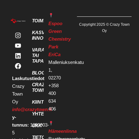
TOIMITILAT
Espoo
Copyright 2025 © Crazy Town
Green
Oy
KASVU- JA
INNOVAATIOPALVELUT
Chemistry
Park
VARAA KOKOUS
EriCa
TAI
TAPAHTUMATILA
Malleniuksenkatu
1,
BLOGI
02270
Laskutustiedot
CRAZY
+358
Crazy
TOWN
400
Town
634
Oy
KIINTEISTÖKEHITTÄJILLE
406
info@crazytown.fi
YHTEYSTIEDOT
y-
tunnus:
1880903-
UKK
Hämeenlinna
5
TIETOSUOJA
Raatihuoneenkatu