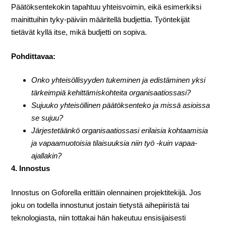
Päätöksentekokin tapahtuu yhteisvoimin, eikä esimerkiksi
mainittuihin tyky-päiviin määritellä budjettia. Työntekijät
tietävät kyllä itse, mikä budjetti on sopiva.
Pohdittavaa:
Onko yhteisöllisyyden tukeminen ja edistäminen yksi
tärkeimpiä kehittämiskohteita organisaatiossasi?
Sujuuko yhteisöllinen päätöksenteko ja missä asioissa
se sujuu?
Järjestetäänkö organisaatiossasi erilaisia kohtaamisia
ja vapaamuotoisia tilaisuuksia niin työ -kuin vapaa-
ajallakin?
4. Innostus
Innostus on Goforella erittäin olennainen projektitekijä. Jos
joku on todella innostunut jostain tietystä aihepiiristä tai
teknologiasta, niin tottakai hän hakeutuu ensisijaisesti