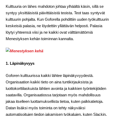
Kulttuuria on lähes mahdoton johtaa ylhäältä käsin, sillä se
syntyy yksittäisistä päivittäisistä teoista. Teot taas syntyvät
kulttuurin pohjalta. Kun Goforella pohdittiin uuden työkulttuurin
keskeisiä palasia, ne löydettiin yllättävän helposti. Palasia
löytyi yhteensä viisi ja ne kaikki ovat välttämättömiä
Menestyksen kehän toiminnan kannalta.
1. Läpinäkyvyys
Goforen kulttuurissa kaikki lähtee läpinäkyvyydestä.
Organisaation kaikki tieto on aina tuntikirjauksista ja
luottokorttilaskuista lähtien avointa ja kaikkien työntekijöiden
saatavilla. Organisaatiossa tarjotaan myös mahdollisuus
jakaa itselleen luottamuksellista tietoa, kuten palkkatietoja.
Datan lisäksi myös toiminta on tehty näkyväksi
automatisoitujen tiedon jakamisen työkalujen, kuten Slackin,