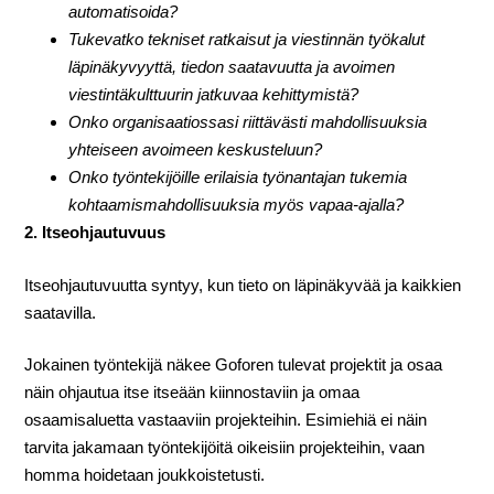
automatisoida?
Tukevatko tekniset ratkaisut ja viestinnän työkalut
läpinäkyvyyttä, tiedon saatavuutta ja avoimen
viestintäkulttuurin jatkuvaa kehittymistä?
Onko organisaatiossasi riittävästi mahdollisuuksia
yhteiseen avoimeen keskusteluun?
Onko työntekijöille erilaisia työnantajan tukemia
kohtaamismahdollisuuksia myös vapaa-ajalla?
2. Itseohjautuvuus
Itseohjautuvuutta syntyy, kun tieto on läpinäkyvää ja kaikkien
saatavilla.
Jokainen työntekijä näkee Goforen tulevat projektit ja osaa
näin ohjautua itse itseään kiinnostaviin ja omaa
osaamisaluetta vastaaviin projekteihin. Esimiehiä ei näin
tarvita jakamaan työntekijöitä oikeisiin projekteihin, vaan
homma hoidetaan joukkoistetusti.