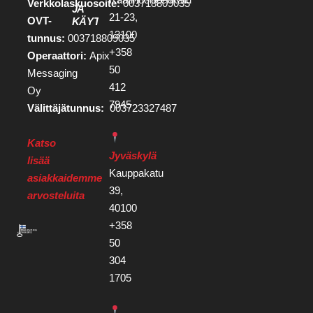
Verkkolaskuosoite:
003718809035
JA
21-23,
OVT-
KÄYTTÖEHDOT
13100
tunnus:
003718809035
+358
Operaattori:
Apix
50
Messaging
412
Oy
7945
Välittäjätunnus:
003723327487
Katso
Jyväskylä
lisää
Kauppakatu
asiakkaidemme
39,
arvosteluita
40100
+358
50
304
1705