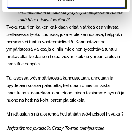
Onko työntekijöillä ymmärrys siitä, minkälaisia
ominaisuuksia ja tuloksia yritys työntekijässä arvostaa,
mitä hänen tulisi tavoitella?
Työkulttuuri on kaiken kaikkiaan erittäin tärkeä osa yritystä.
Sellaisessa työkulttuurissa, joka ei ole kannustava, helppokin
homma voi tuntua vastenmieliseltä. Kannustavassa
ympäristössä vaikea ja ei niin mieleinen työtehtävä tuntuu
mukavalta, koska sen tietää vievän kaikkia ympärillä olevia
ihmisiä eteenpäin.
Tällaisessa työympäristössä kannustetaan, annetaan ja
pyydetään suoraa palautetta, kehutaan onnistumisista,
innostutaan, nauretaan ja autetaan toinen toisiamme hyvinä ja
huonoina hetkinä kohti parempia tuloksia.
Minkä asian sinä aiot tehdä heti tänään työyhteisösi hyväksi?
Järjestämme jokaisella Crazy Townin toimipisteellä