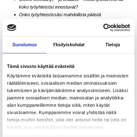
koko työyhteisösi innostuvat?
Onko työyhteisössäsi mahdollista päästä
työskentelemään omien innostuksen lähteiden parissa
ja tavoitella omalle työlle merkityksellisyyttä?
Johdetaanko organisaatiossasi innostusta, näytetäänkö
Suostumus
Yksityiskohdat
Tietoja
suuntaa?
Onko organisaatiossasi käytäntöjä, jotka lisäävät
ylpeyden tunnetta työntekijöissä?
Tämä sivusto käyttää evästeitä
Onko organisaatiossa rakenteita tai säännöksiä, jotka
Käytämme evästeitä tarjoamamme sisällön ja mainosten
estävät työntekijöitä innostumasta tai menestymästä
räätälöimiseen, sosiaalisen median ominaisuuksien
omassa työssään?
tukemiseen ja kävijämäärämme analysoimiseen. Lisäksi
5. Määrätietoisuus
jaamme sosiaalisen median, mainosalan ja analytiikka-
alan kumppaneillemme tietoja siitä, miten käytät
Määrätietoisuus liittyy siihen, että tehdään aina paras mihin
sivustoamme. Kumppanimme voivat yhdistää näitä
pystytään. Näin voidaan olla ylpeitä omasta tekemisestä.
tietoja muihin tietoihin, joita olet antanut heille tai joita on
Projekteille asetetaan aina selkeä maali ja kiintopisteet, jotta
kerätty, kun olet käyttänyt heidän palvelujaan.
projektin aikana ja sen jälkeen tehty reflektointi helpottuu.
Projektin jälkeen käydään siis läpi, mikä projektissa meni