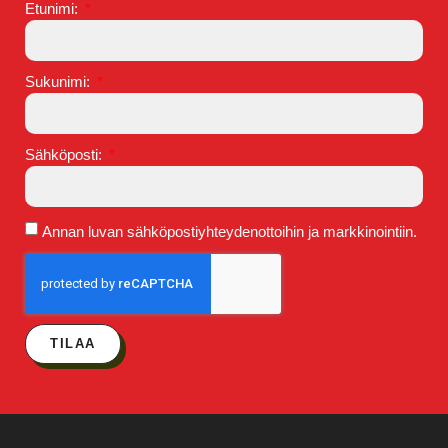
Etunimi:
Sukunimi:
Sähköposti:
Annan luvan sähköpostiyhteydenottoihin ja markkinointiin.
TILAA