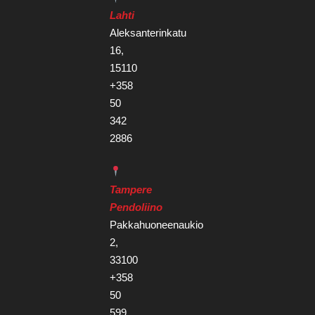
Lahti
Aleksanterinkatu
16,
15110
+358
50
342
2886
Tampere
Pendoliino
Pakkahuoneenaukio
2,
33100
+358
50
599