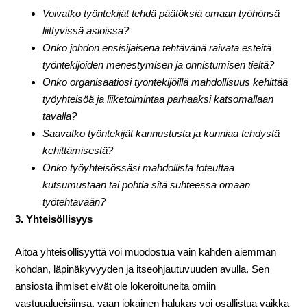
Voivatko työntekijät tehdä päätöksiä omaan työhönsä
liittyvissä asioissa?
Onko johdon ensisijaisena tehtävänä raivata esteitä
työntekijöiden menestymisen ja onnistumisen tieltä?
Onko organisaatiosi työntekijöillä mahdollisuus kehittää
työyhteisöä ja liiketoimintaa parhaaksi katsomallaan
tavalla?
Saavatko työntekijät kannustusta ja kunniaa tehdystä
kehittämisestä?
Onko työyhteisössäsi mahdollista toteuttaa
kutsumustaan tai pohtia sitä suhteessa omaan
työtehtävään?
3. Yhteisöllisyys
Aitoa yhteisöllisyyttä voi muodostua vain kahden aiemman
kohdan, läpinäkyvyyden ja itseohjautuvuuden avulla. Sen
ansiosta ihmiset eivät ole lokeroituneita omiin
vastuualueisiinsa, vaan jokainen halukas voi osallistua vaikka