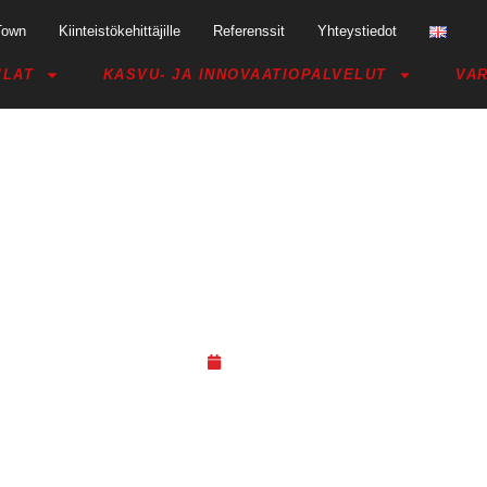
Town
Kiinteistökehittäjille
Referenssit
Yhteystiedot
ILAT
KASVU- JA INNOVAATIOPALVELUT
VAR
8 – LINKROOM-KOKOONTUMISA
25.08.18