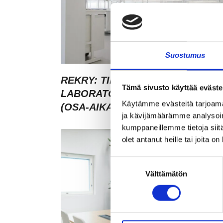
Suostumus
REKRY: TILA- JA
Tämä sivusto käyttää eväste
LABORATORIOKOORDINAATTOR
Käytämme evästeitä tarjoama
(OSA-AIKAINEN)
ja kävijämäärämme analysoim
kumppaneillemme tietoja siitä
olet antanut heille tai joita o
Suostumuksen
Välttämätön
valinta