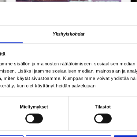
Yksityiskohdat
JÄSENEN KYNÄSTÄ – TILA
A
itä
I
MERKITSEE MARKKINOINNISSA –
I
mme sisällön ja mainosten räätälöimiseen, sosiaalisen median
KUUKIN EEVA RISTKARI
S
iseen. Lisäksi jaamme sosiaalisen median, mainosalan ja analy
, miten käytät sivustoamme. Kumppanimme voivat yhdistää näitä t
n kerätty, kun olet käyttänyt heidän palvelujaan.
Mieltymykset
Tilastot