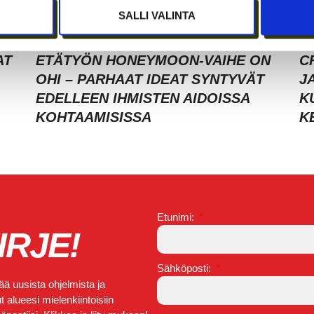
SALLI VALINTA
AT
ETÄTYÖN HONEYMOON-VAIHE ON
C
OHI – PARHAAT IDEAT SYNTYVÄT
J
EDELLEEN IHMISTEN AIDOISSA
K
KOHTAAMISISSA
K
Etunimi:
IRJE!
Sähköposti:
ä uusista ohjelmista ja
 alueesi mielenkiintoisiin