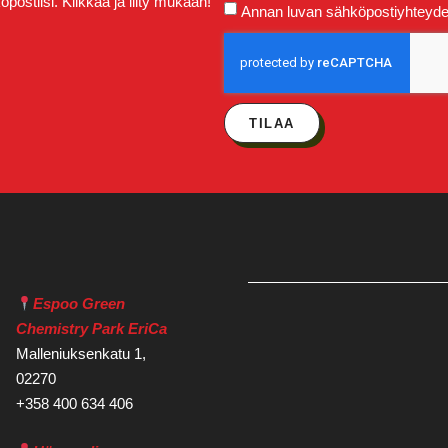
postiisi. Klikkaa ja liity mukaan!
Annan luvan sähköpostiyhteydeno
TILAA
Espoo Green
Chemistry Park EriCa
Malleniuksenkatu 1,
02270
+358 400 634 406