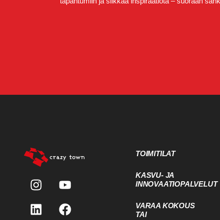
tapahtumiin ja silkkaa inspiraatiota – suoraan sähkö
TOIMITILAT
KASVU- JA
INNOVAATIOPALVELUT
VARAA KOKOUS
TAI