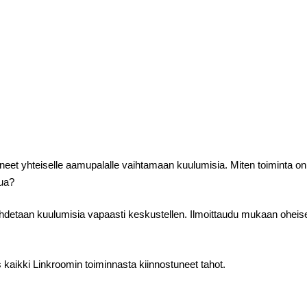
neet yhteiselle aamupalalle vaihtamaan kuulumisia. Miten toiminta on 
pua?
aihdetaan kuulumisia vapaasti keskustellen. Ilmoittaudu mukaan oheis
 kaikki Linkroomin toiminnasta kiinnostuneet tahot.