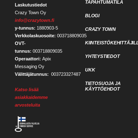
TAPAHTUMATILA
Laskutustiedot
Crazy Town Oy
BLOGI
info@crazytown.fi
y-tunnus:
1880903-5
CRAZY TOWN
Verkkolaskuosoite:
003718809035
KIINTEISTÖKEHITTÄJIL
OVT-
tunnus:
003718809035
YHTEYSTIEDOT
Operaattori:
Apix
Messaging Oy
UKK
Välittäjätunnus:
003723327487
TIETOSUOJA JA
KÄYTTÖEHDOT
Katso lisää
asiakkaidemme
arvosteluita