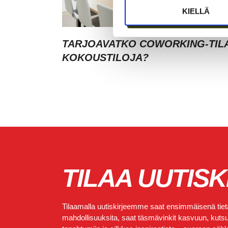
KIELLÄ
TARJOAVATKO COWORKING-TIL
KOKOUSTILOJA?
TILAA UUTISK
Tilaamalla uutiskirjeemme saat ensimmäisenä tietä
mahdollisuuksita, saat täsmävinkit kasvuun, kutsut