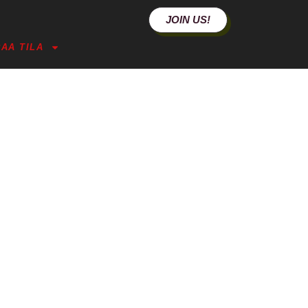
JOIN US!
AA TILA
JOT (HML)