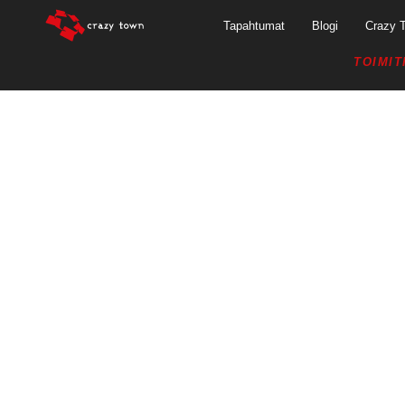
Tapahtumat
Blogi
Crazy 
TOIMIT
19.9.201