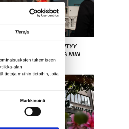
Tietoja
SIAKASYMMÄRRYS SYNTYY
HMISTEN KESKELLÄ – JA NIIN
 ominaisuuksien tukemiseen
YNTYY MYÖS MYYNTI
tiikka-alan
ietoja muihin tietoihin, joita
Markkinointi