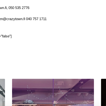
wn.fi, 050 535 2776
anen@crazytown.fi 040 757 1711
=”false”]