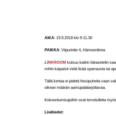
AIKA
: 19.9.2018 klo 9-11.30
PAIKKA
: Viipurintie 4, Hämeenlinna
LINKROOM
kutsuu kaikki Ideasetelin saa
mihin kaipaisit vielä lisää sparrausta tai a
Tällä kertaa ei pidetä hissipuheita vaan v
oikean määrän aamupalatarjottavaa.
Kokoontumisajoihin ovat tervetulleita myös
Lisätiedot: