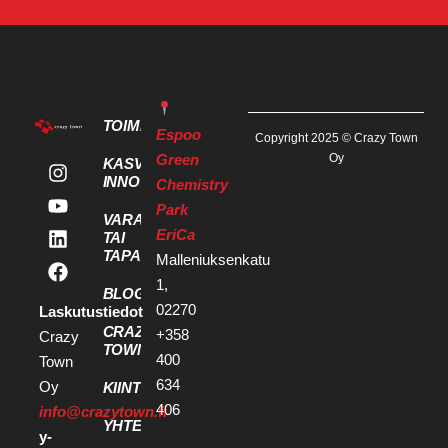
TOIMITILAT
Espoo
Copyright 2025 © Crazy Town
Green
Oy
KASVU- JA
INNOVAATIOPALVELUT
Chemistry
Park
VARAA KOKOUS
EriCa
TAI
TAPAHTUMATILA
Malleniuksenkatu
1,
BLOGI
02270
Laskutustiedot
CRAZY
+358
Crazy
TOWN
400
Town
634
Oy
KIINTEISTÖKEHITTÄJILLE
406
info@crazytown.fi
YHTEYSTIEDOT
y-