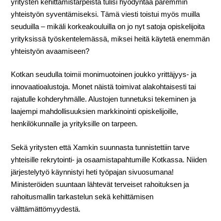
yritysten kehittämistarpeista tulisi hyödyntää paremmin
yhteistyön syventämiseksi. Tämä viesti toistui myös muilla
seuduilla – mikäli korkeakouluilla on jo nyt satoja opiskelijoita
yrityksissä työskentelemässä, miksei heitä käytetä enemmän
yhteistyön avaamiseen?
Kotkan seudulla toimii monimuotoinen joukko yrittäjyys- ja
innovaatioalustoja. Monet näistä toimivat alakohtaisesti tai
rajatulle kohderyhmälle. Alustojen tunnetuksi tekeminen ja
laajempi mahdollisuuksien markkinointi opiskelijoille,
henkilökunnalle ja yrityksille on tarpeen.
Sekä yritysten että Xamkin suunnasta tunnistettiin tarve
yhteisille rekrytointi- ja osaamistapahtumille Kotkassa. Niiden
järjestelytyö käynnistyi heti työpajan sivuosumana!
Ministeröiden suuntaan lähtevät terveiset rahoituksen ja
rahoitusmallin tarkastelun sekä kehittämisen
välttämättömyydestä.