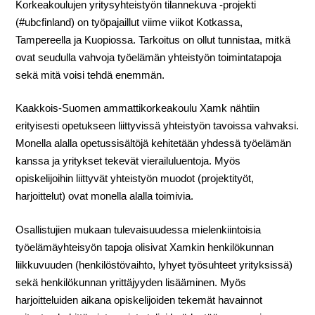
Korkeakoulujen yritysyhteistyön tilannekuva -projekti
(#ubcfinland) on työpajaillut viime viikot Kotkassa,
Tampereella ja Kuopiossa. Tarkoitus on ollut tunnistaa, mitkä
ovat seudulla vahvoja työelämän yhteistyön toimintatapoja
sekä mitä voisi tehdä enemmän.
Kaakkois-Suomen ammattikorkeakoulu Xamk nähtiin
erityisesti opetukseen liittyvissä yhteistyön tavoissa vahvaksi.
Monella alalla opetussisältöjä kehitetään yhdessä työelämän
kanssa ja yritykset tekevät vierailuluentoja. Myös
opiskelijoihin liittyvät yhteistyön muodot (projektityöt,
harjoittelut) ovat monella alalla toimivia.
Osallistujien mukaan tulevaisuudessa mielenkiintoisia
työelämäyhteisyön tapoja olisivat Xamkin henkilökunnan
liikkuvuuden (henkilöstövaihto, lyhyet työsuhteet yrityksissä)
sekä henkilökunnan yrittäjyyden lisääminen. Myös
harjoitteluiden aikana opiskelijoiden tekemät havainnot