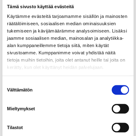
Tämä sivusto käyttää evästeitä
Käytämme evästeitä tarjoamamme sisällön ja mainosten
räätälöimiseen, sosiaalisen median ominaisuuksien
ASIAKASYMMÄRRYS SYNTYY IHMISTEN
tukemiseen ja kävijämäärämme analysoimiseen. Lisäksi
KESKELLÄ – JA NIIN SYNTYY MYÖS
jaamme sosiaalisen median, mainosalan ja analytiikka-
MYYNTI
alan kumppaneillemme tietoja siitä, miten käytät
sivustoamme. Kumppanimme voivat yhdistää näitä
tietoja muihin tietoihin, joita olet antanut heille tai joita on
kerätty, kun olet käyttänyt heidän palvelujaan.
Suostumuksen
Välttämätön
valinta
Mieltymykset
Tilastot
TARJOAVATKO COWORKING-TILAT