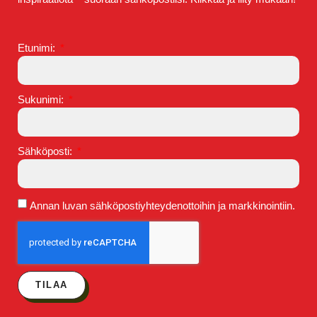
Etunimi:
Sukunimi:
Sähköposti:
Annan luvan sähköpostiyhteydenottoihin ja markkinointiin.
TILAA