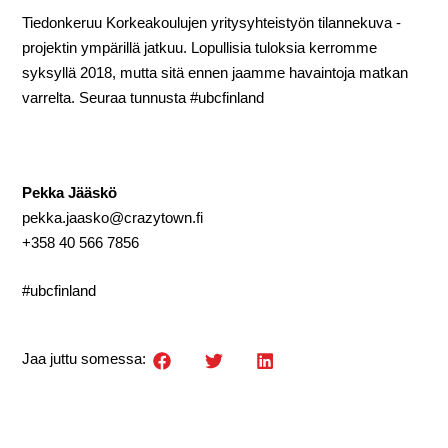
Tiedonkeruu Korkeakoulujen yritysyhteistyön tilannekuva -
projektin ympärillä jatkuu. Lopullisia tuloksia kerromme
syksyllä 2018, mutta sitä ennen jaamme havaintoja matkan
varrelta. Seuraa tunnusta #ubcfinland
Pekka Jääskö
pekka.jaasko@crazytown.fi
+358 40 566 7856
#ubcfinland
Jaa juttu somessa: