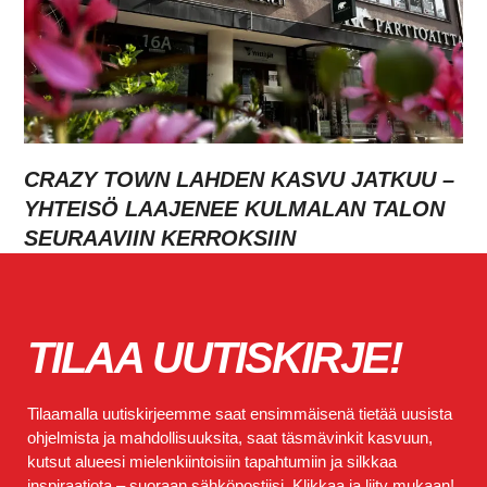
CRAZY TOWN LAHDEN KASVU JATKUU –
YHTEISÖ LAAJENEE KULMALAN TALON
SEURAAVIIN KERROKSIIN
TILAA UUTISKIRJE!
Tilaamalla uutiskirjeemme saat ensimmäisenä tietää uusista
ohjelmista ja mahdollisuuksita, saat täsmävinkit kasvuun,
kutsut alueesi mielenkiintoisiin tapahtumiin ja silkkaa
inspiraatiota – suoraan sähköpostiisi. Klikkaa ja liity mukaan!