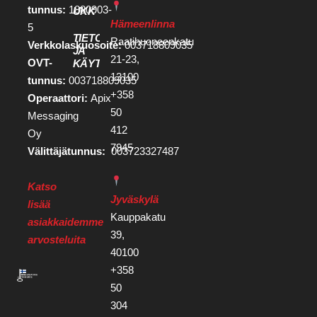
tunnus:
1880903-
UKK
Hämeenlinna
5
TIETOSUOJA
Raatihuoneenkatu
Verkkolaskuosoite:
003718809035
JA
21-23,
OVT-
KÄYTTÖEHDOT
13100
tunnus:
003718809035
+358
Operaattori:
Apix
50
Messaging
412
Oy
7945
Välittäjätunnus:
003723327487
Katso
Jyväskylä
lisää
Kauppakatu
asiakkaidemme
39,
arvosteluita
40100
+358
50
304