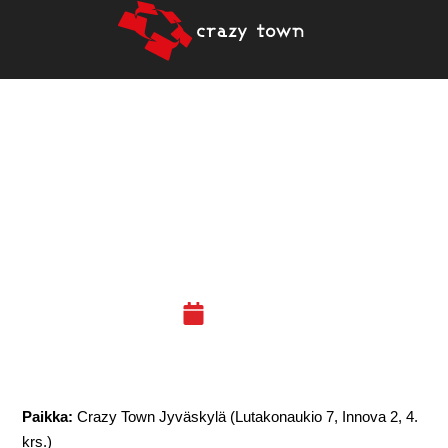
27.1.2017 –
KOKONAISVALTAINEN
MUOTOILUKOKEMUS
(JKL)
24.01.17
Paikka:
Crazy Town
Jyväskylä
(Lutakonaukio 7, Innova 2, 4.
krs.)