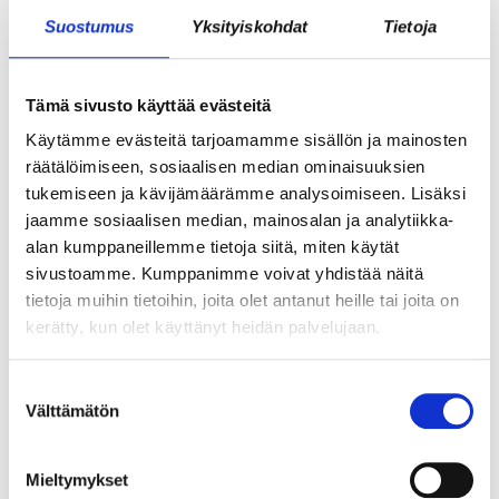
Suostumus
Yksityiskohdat
Tietoja
Tämä sivusto käyttää evästeitä
Käytämme evästeitä tarjoamamme sisällön ja mainosten
räätälöimiseen, sosiaalisen median ominaisuuksien
tukemiseen ja kävijämäärämme analysoimiseen. Lisäksi
jaamme sosiaalisen median, mainosalan ja analytiikka-
alan kumppaneillemme tietoja siitä, miten käytät
ASIAKASYMMÄRRYS SYNTYY IHMISTEN
sivustoamme. Kumppanimme voivat yhdistää näitä
KESKELLÄ – JA NIIN SYNTYY MYÖS
tietoja muihin tietoihin, joita olet antanut heille tai joita on
MYYNTI
kerätty, kun olet käyttänyt heidän palvelujaan.
Suostumuksen
Välttämätön
valinta
Mieltymykset