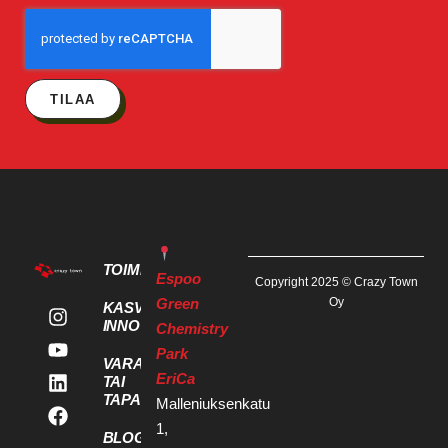
TILAA
TOIMITILAT
Espoo
Copyright 2025 © Crazy Town
Green
Oy
KASVU- JA
INNOVAATIOPALVELUT
Chemistry
Park
VARAA KOKOUS
EriCa
TAI
TAPAHTUMATILA
Malleniuksenkatu
1,
BLOGI