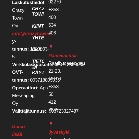
02270
Laskutustiedot
CRAZY
+358
Crazy
TOWN
400
Town
634
Oy
KIINTEISTÖKEHITTÄJILLE
406
info@crazytown.fi
YHTEYSTIEDOT
y-
tunnus:
1880903-
UKK
Hämeenlinna
5
TIETOSUOJA
Raatihuoneenkatu
Verkkolaskuosoite:
003718809035
JA
21-23,
OVT-
KÄYTTÖEHDOT
13100
tunnus:
003718809035
+358
Operaattori:
Apix
50
Messaging
412
Oy
7945
Välittäjätunnus:
003723327487
Katso
Jyväskylä
lisää