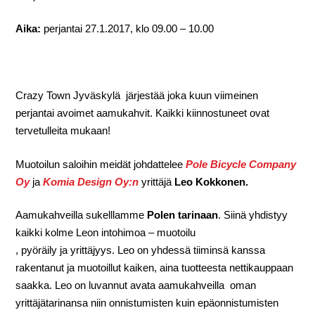
Aika:
perjantai 27.1.2017, klo 09.00 – 10.00
Crazy Town Jyväskylä
järjestää joka kuun viimeinen
perjantai avoimet aamukahvit. Kaikki kiinnostuneet ovat
tervetulleita mukaan!
Muotoilun saloihin meidät johdattelee
Pole Bicycle Company
Oy
ja
Komia Design Oy:n
yrittäjä
Leo Kokkonen.
Aamukahveilla sukelllamme
Polen tarinaan
. Siinä yhdistyy
kaikki kolme Leon intohimoa – muotoilu
, pyöräily ja yrittäjyys. Leo on yhdessä tiiminsä kanssa
rakentanut ja muotoillut kaiken, aina tuotteesta nettikauppaan
saakka. Leo on luvannut avata aamukahveilla oman
yrittäjätarinansa niin onnistumisten kuin epäonnistumisten