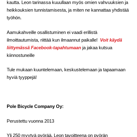
kautta. Leon tarinassa kuuullaan myös omien vahvuuksien ja
heikkouksien tunnistamisesta, ja miten ne kannattaa yhdistää
työhön.
Aamukahveille osallistuminen ei vaadi erillistä
ilmoittautumista, riittää kun ilmaannut paikalle!
Voit käydä
liittymässä
Facebook-tapahtumaan
ja jakaa kutsua
kiinnostuneille
Tule mukaan kuuntelemaan, keskustelemaan ja tapaamaan
hyviä tyyppejä!
Pole Bicycle Company Oy:
Perustettu vuonna 2013
Yli 250 myytyä pyörää. Leon tavoitteena on pyörän