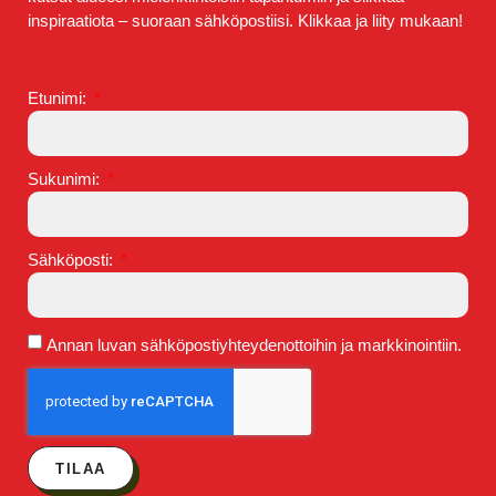
inspiraatiota – suoraan sähköpostiisi. Klikkaa ja liity mukaan!
Etunimi:
Sukunimi:
Sähköposti:
Annan luvan sähköpostiyhteydenottoihin ja markkinointiin.
TILAA