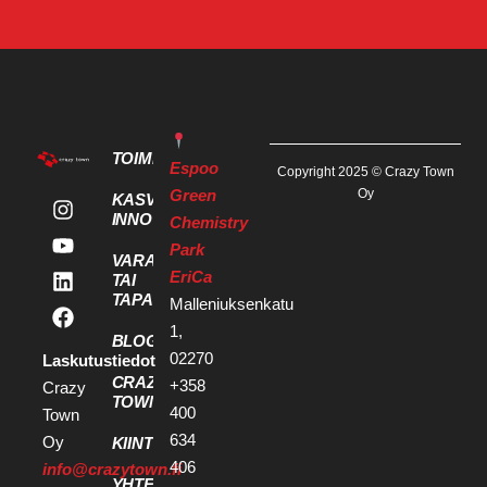
TOIMITILAT
Espoo
Copyright 2025 © Crazy Town
Green
Oy
KASVU- JA
INNOVAATIOPALVELUT
Chemistry
Park
VARAA KOKOUS
EriCa
TAI
TAPAHTUMATILA
Malleniuksenkatu
1,
BLOGI
02270
Laskutustiedot
CRAZY
+358
Crazy
TOWN
400
Town
634
Oy
KIINTEISTÖKEHITTÄJILLE
406
info@crazytown.fi
YHTEYSTIEDOT