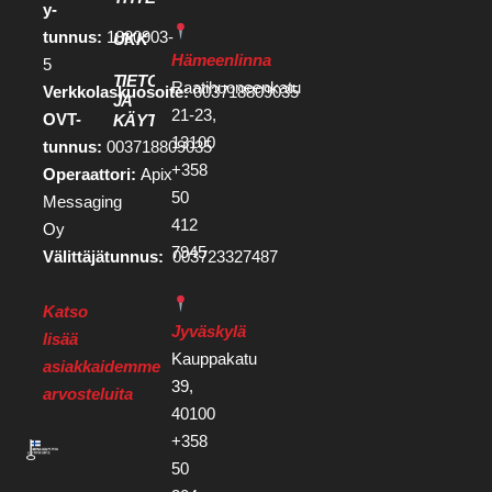
y-
tunnus:
1880903-
UKK
Hämeenlinna
5
TIETOSUOJA
Raatihuoneenkatu
Verkkolaskuosoite:
003718809035
JA
21-23,
OVT-
KÄYTTÖEHDOT
13100
tunnus:
003718809035
+358
Operaattori:
Apix
50
Messaging
412
Oy
7945
Välittäjätunnus:
003723327487
Katso
Jyväskylä
lisää
Kauppakatu
asiakkaidemme
39,
arvosteluita
40100
+358
50