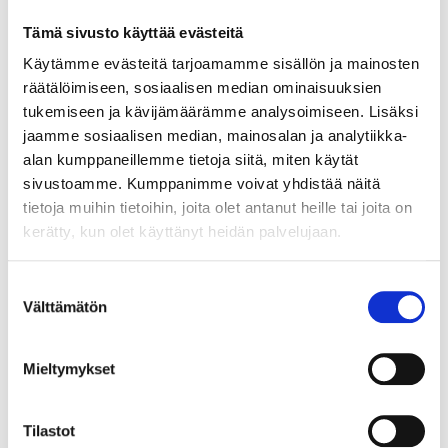
Tämä sivusto käyttää evästeitä
Käytämme evästeitä tarjoamamme sisällön ja mainosten
räätälöimiseen, sosiaalisen median ominaisuuksien
tukemiseen ja kävijämäärämme analysoimiseen. Lisäksi
jaamme sosiaalisen median, mainosalan ja analytiikka-
alan kumppaneillemme tietoja siitä, miten käytät
sivustoamme. Kumppanimme voivat yhdistää näitä
tietoja muihin tietoihin, joita olet antanut heille tai joita on
JÄSENEN KYNÄSTÄ – TILA MERKITSEE
kerätty, kun olet käyttänyt heidän palvelujaan.
MARKKINOINNISSA – KUUKIN EEVA
RISTKARI
Suostumuksen
Välttämätön
valinta
Mieltymykset
Tilastot