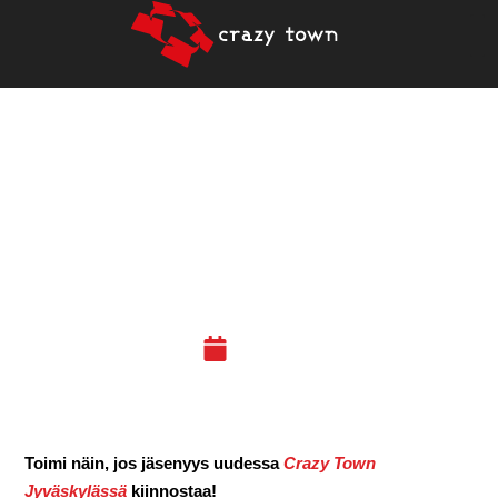
UUDEN CT JYVÄSKYLÄN
INFO- JA
TUTUSTUMISKÄYNNIT
4/2018
28.03.18
Toimi näin, jos jäsenyys uudessa
Crazy Town
Jyväskylässä
kiinnostaa!