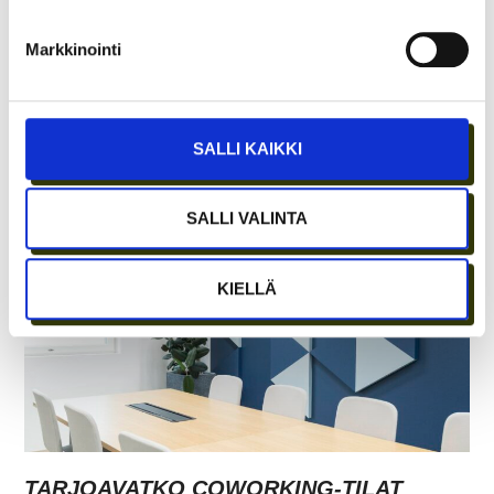
Markkinointi
ASIAKASYMMÄRRYS SYNTYY IHMISTEN
SALLI KAIKKI
KESKELLÄ – JA NIIN SYNTYY MYÖS
MYYNTI
SALLI VALINTA
KIELLÄ
TARJOAVATKO COWORKING-TILAT