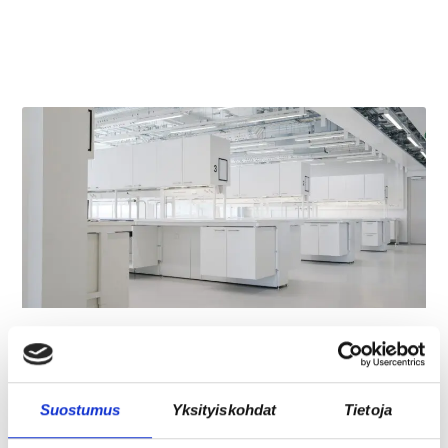
REKRY: TILA- JA
LABORATORIOKOORDINAATTORI (OSA-
AIKAINEN)
Suostumus
Yksityiskohdat
Tietoja