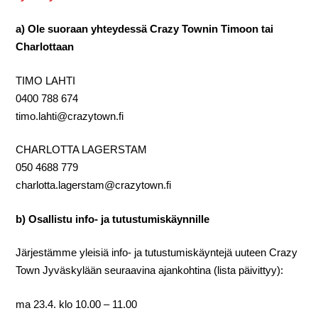
a) Ole suoraan yhteydessä Crazy Townin Timoon tai
Charlottaan
TIMO LAHTI
0400 788 674
timo.lahti@crazytown.fi
CHARLOTTA LAGERSTAM
050 4688 779
charlotta.lagerstam@crazytown.fi
b) Osallistu info- ja tutustumiskäynnille
Järjestämme yleisiä info- ja tutustumiskäyntejä uuteen Crazy
Town Jyväskylään seuraavina ajankohtina (lista päivittyy):
ma 23.4. klo 10.00 – 11.00