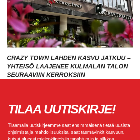
CRAZY TOWN LAHDEN KASVU JATKUU –
YHTEISÖ LAAJENEE KULMALAN TALON
SEURAAVIIN KERROKSIIN
TILAA UUTISKIRJE!
Tilaamalla uutiskirjeemme saat ensimmäisenä tietää uusista
ohjelmista ja mahdollisuuksita, saat täsmävinkit kasvuun,
kutsut alueesi mielenkiintoisiin tapahtumiin ja silkkaa