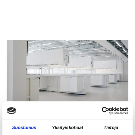
REKRY: TILA- JA
LABORATORIOKOORDINAATTORI (OSA-
AIKAINEN)
Suostumus
Yksityiskohdat
Tietoja