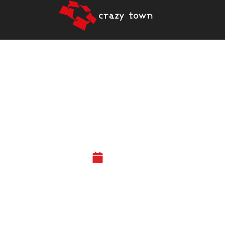
JÄSENEN KYNÄSTÄ –
CRAZY TOWN
MYYNTISATTUMIEN
ALUSTANA
30.11.23