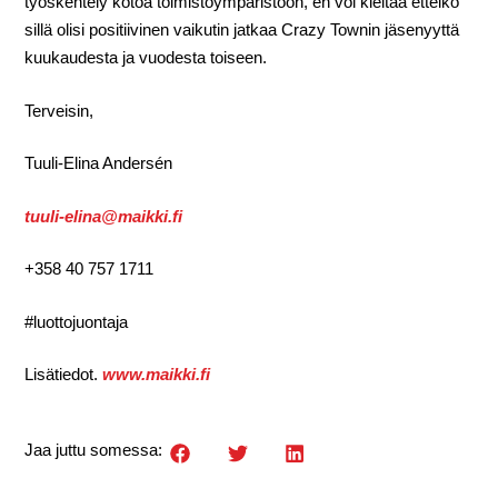
työskentely kotoa toimistoympäristöön, en voi kieltää etteikö
sillä olisi positiivinen vaikutin jatkaa Crazy Townin jäsenyyttä
kuukaudesta ja vuodesta toiseen.
Terveisin,
Tuuli-Elina Andersén
tuuli-elina@maikki.fi
+358 40 757 1711
#luottojuontaja
Lisätiedot.
www.maikki.fi
Jaa juttu somessa: