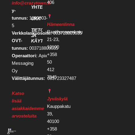
406
info@crazytown.fi
YHTEYSTIEDOT
y-
tunnus:
1880903-
UKK
Hämeenlinna
5
TIETOSUOJA
Raatihuoneenkatu
Verkkolaskuosoite:
003718809035
JA
21-23,
OVT-
KÄYTTÖEHDOT
13100
tunnus:
003718809035
+358
Operaattori:
Apix
50
Messaging
412
Oy
7945
Välittäjätunnus:
003723327487
Katso
Jyväskylä
lisää
Kauppakatu
asiakkaidemme
39,
arvosteluita
40100
+358