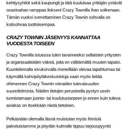
kehitysyhtiöt sekä kaupungit ja tätä kuuluisaa yrittäjän ystävät
osastoahan ramppaa ilokseni Crazy Townilla ihan solkenaan.
Tämän vuoksi somettaminen Crazy Townin sohvalla on
kotisohvaa tuottoisempaa.
CRAZY TOWNIN JÄSENYYS KANNATTAA
VUODESTA TOISEEN
Crazy Townilla istuessa tulen tavanneeksi sellaisten yritysten
ja organisaatioiden väkeä, joita en välttämättä muuten tapaisi.
Kuuntelemalla sivukorvalla meneillään olevaa tapahtumaa tai
käymällä kahvipöytäkeskusteluja saan myös tietää
ohimennen Crazy Townin vieraiden tulevaisuuden
suunnitelmista. Näiden tietojen perusteella pystyn usein
tunnistamaan juonto- tai koulutustarpeen jo ennen kuin tuleva
asiakas on itsekkään niistä tietoinen.
Pelkästään olemalla läsnä muistutan myös ihmisiä
palveluistamme ja pöydän kulmalle tippuu tarjouspyyntö