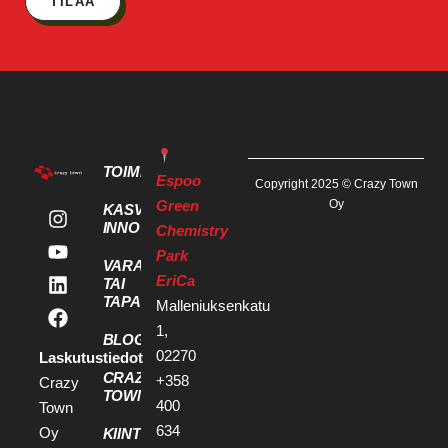
TILAA
TOIMITILAT
Espoo
Copyright 2025 © Crazy Town
Green
Oy
KASVU- JA
INNOVAATIOPALVELUT
Chemistry
Park
VARAA KOKOUS
EriCa
TAI
TAPAHTUMATILA
Malleniuksenkatu
1,
BLOGI
02270
Laskutustiedot
CRAZY
+358
Crazy
TOWN
400
Town
634
Oy
KIINTEISTÖKEHITTÄJILLE