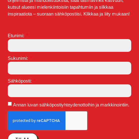
ohjelmista ja mahdollisuuksita, saat täsmävinkit kasvuun,
kutsut alueesi mielenkiintoisiin tapahtumiin ja silkkaa
inspiraatiota – suoraan sähköpostiisi. Klikkaa ja liity mukaan!
Etunimi:
Sukunimi:
Sähköposti:
Annan luvan sähköpostiyhteydenottoihin ja markkinointiin.