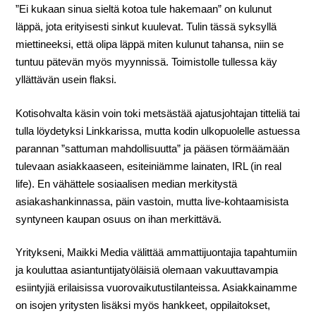
”Ei kukaan sinua sieltä kotoa tule hakemaan” on kulunut
läppä, jota erityisesti sinkut kuulevat. Tulin tässä syksyllä
miettineeksi, että olipa läppä miten kulunut tahansa, niin se
tuntuu pätevän myös myynnissä. Toimistolle tullessa käy
yllättävän usein flaksi.
Kotisohvalta käsin voin toki metsästää ajatusjohtajan titteliä tai
tulla löydetyksi Linkkarissa, mutta kodin ulkopuolelle astuessa
parannan ”sattuman mahdollisuutta” ja pääsen törmäämään
tulevaan asiakkaaseen, esiteiniämme lainaten, IRL (in real
life). En vähättele sosiaalisen median merkitystä
asiakashankinnassa, päin vastoin, mutta live-kohtaamisista
syntyneen kaupan osuus on ihan merkittävä.
Yritykseni, Maikki Media välittää ammattijuontajia tapahtumiin
ja kouluttaa asiantuntijatyöläisiä olemaan vakuuttavampia
esiintyjiä erilaisissa vuorovaikutustilanteissa. Asiakkainamme
on isojen yritysten lisäksi myös hankkeet, oppilaitokset,