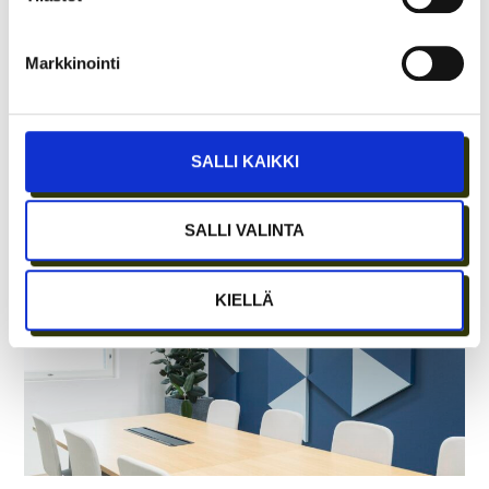
Markkinointi
ASIAKASYMMÄRRYS SYNTYY IHMISTEN
SALLI KAIKKI
KESKELLÄ – JA NIIN SYNTYY MYÖS
MYYNTI
SALLI VALINTA
KIELLÄ