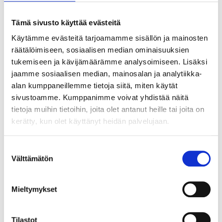
Tämä sivusto käyttää evästeitä
Käytämme evästeitä tarjoamamme sisällön ja mainosten
räätälöimiseen, sosiaalisen median ominaisuuksien
tukemiseen ja kävijämäärämme analysoimiseen. Lisäksi
jaamme sosiaalisen median, mainosalan ja analytiikka-
alan kumppaneillemme tietoja siitä, miten käytät
sivustoamme. Kumppanimme voivat yhdistää näitä
tietoja muihin tietoihin, joita olet antanut heille tai joita on
kerätty, kun olet käyttänyt heidän palvelujaan.
JÄSENEN KYNÄSTÄ – TILA MERKITSEE
MARKKINOINNISSA – KUUKIN EEVA
Suostumuksen
RISTKARI
Välttämätön
valinta
Mieltymykset
Tilastot