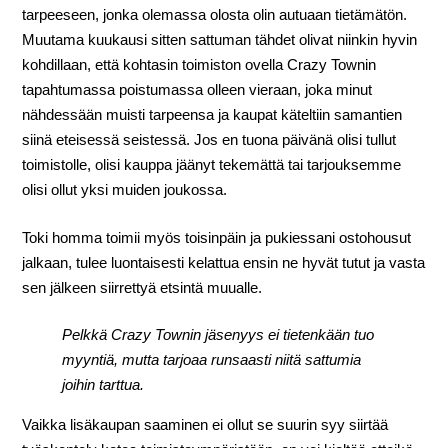
tarpeeseen, jonka olemassa olosta olin autuaan tietämätön.
Muutama kuukausi sitten sattuman tähdet olivat niinkin hyvin
kohdillaan, että kohtasin toimiston ovella Crazy Townin
tapahtumassa poistumassa olleen vieraan, joka minut
nähdessään muisti tarpeensa ja kaupat käteltiin samantien
siinä eteisessä seistessä. Jos en tuona päivänä olisi tullut
toimistolle, olisi kauppa jäänyt tekemättä tai tarjouksemme
olisi ollut yksi muiden joukossa.
Toki homma toimii myös toisinpäin ja pukiessani ostohousut
jalkaan, tulee luontaisesti kelattua ensin ne hyvät tutut ja vasta
sen jälkeen siirrettyä etsintä muualle.
Pelkkä Crazy Townin jäsenyys ei tietenkään tuo
myyntiä, mutta tarjoaa runsaasti niitä sattumia
joihin tarttua.
Vaikka lisäkaupan saaminen ei ollut se suurin syy siirtää