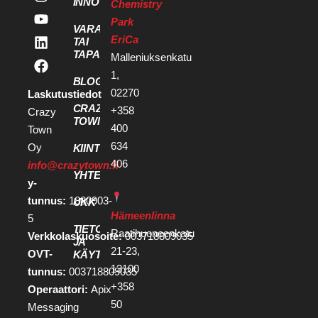
INNOVAATIOPALVELUT
Chemistry
Park
VARAA KOKOUS
EriCa
TAI
TAPAHTUMATILA
Malleniuksenkatu
1,
BLOGI
02270
Laskutustiedot
CRAZY
+358
Crazy
TOWN
400
Town
634
Oy
KIINTEISTÖKEHITTÄJILLE
406
info@crazytown.fi
YHTEYSTIEDOT
y-
tunnus:
1880903-
UKK
Hämeenlinna
5
TIETOSUOJA
Raatihuoneenkatu
Verkkolaskuosoite:
003718809035
JA
21-23,
OVT-
KÄYTTÖEHDOT
13100
tunnus:
003718809035
+358
Operaattori:
Apix
50
Messaging