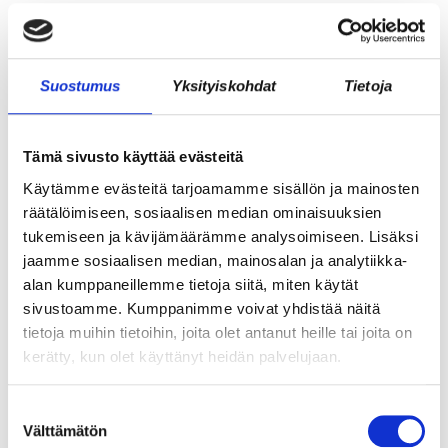
JÄSENEN KYNÄSTÄ – TILA MERKITSEE
MARKKINOINNISSA – KUUKIN EEVA
RISTKARI
Suostumus
Yksityiskohdat
Tietoja
Tämä sivusto käyttää evästeitä
Käytämme evästeitä tarjoamamme sisällön ja mainosten
räätälöimiseen, sosiaalisen median ominaisuuksien
tukemiseen ja kävijämäärämme analysoimiseen. Lisäksi
jaamme sosiaalisen median, mainosalan ja analytiikka-
alan kumppaneillemme tietoja siitä, miten käytät
sivustoamme. Kumppanimme voivat yhdistää näitä
tietoja muihin tietoihin, joita olet antanut heille tai joita on
kerätty, kun olet käyttänyt heidän palvelujaan.
ASIAKASYMMÄRRYS SYNTYY IHMISTEN
KESKELLÄ – JA NIIN SYNTYY MYÖS
Suostumuksen
MYYNTI
Välttämätön
valinta