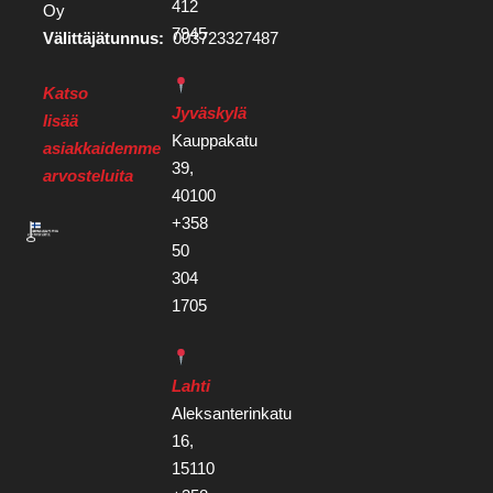
412
Oy
7945
Välittäjätunnus:
003723327487
Katso
Jyväskylä
lisää
Kauppakatu
asiakkaidemme
39,
arvosteluita
40100
+358
50
304
1705
Lahti
Aleksanterinkatu
16,
15110