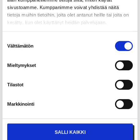
sivustoamme. Kumppanimme voivat yhdistää näitä
tietoja muihin tietoihin, joita olet antanut heille tai joita on
kerätty, kun olet käyttänyt heidän palvelujaan.
TARJOAVATKO COWORKING-TILAT
Suostumuksen
Välttämätön
KOKOUSTILOJA?
valinta
Mieltymykset
Tilastot
Markkinointi
SALLI KAIKKI
ETÄTYÖN HONEYMOON-VAIHE ON OHI –