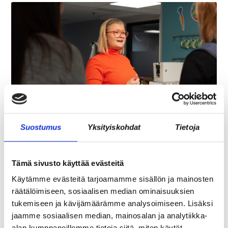
ASIAKASYMMÄRRYS SYNTYY IHMISTEN
Suostumus
Yksityiskohdat
Tietoja
KESKELLÄ – JA NIIN SYNTYY MYÖS
MYYNTI
Tämä sivusto käyttää evästeitä
Käytämme evästeitä tarjoamamme sisällön ja mainosten
räätälöimiseen, sosiaalisen median ominaisuuksien
tukemiseen ja kävijämäärämme analysoimiseen. Lisäksi
jaamme sosiaalisen median, mainosalan ja analytiikka-
alan kumppaneillemme tietoja siitä, miten käytät