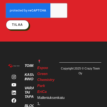
TILAA
TOIMITILAT
Espoo
Copyright 2025 © Crazy Town
Green
Oy
KASVU- JA
INNOVAATIOPALVELUT
Chemistry
Park
VARAA KOKOUS
EriCa
TAI
TAPAHTUMATILA
Malleniuksenkatu
1,
BLOGI