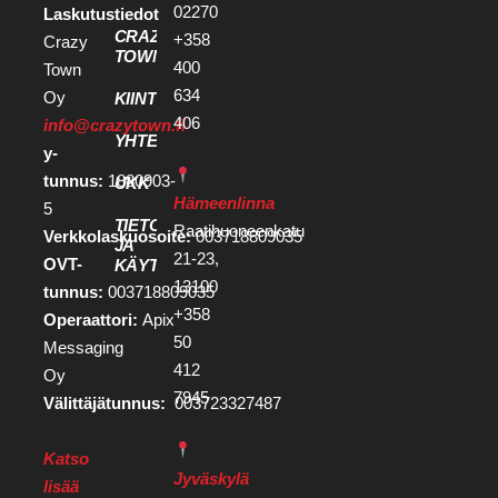
02270
Laskutustiedot
CRAZY
+358
Crazy
TOWN
400
Town
634
Oy
KIINTEISTÖKEHITTÄJILLE
406
info@crazytown.fi
YHTEYSTIEDOT
y-
tunnus:
1880903-
UKK
Hämeenlinna
5
TIETOSUOJA
Raatihuoneenkatu
Verkkolaskuosoite:
003718809035
JA
21-23,
OVT-
KÄYTTÖEHDOT
13100
tunnus:
003718809035
+358
Operaattori:
Apix
50
Messaging
412
Oy
7945
Välittäjätunnus:
003723327487
Katso
Jyväskylä
lisää