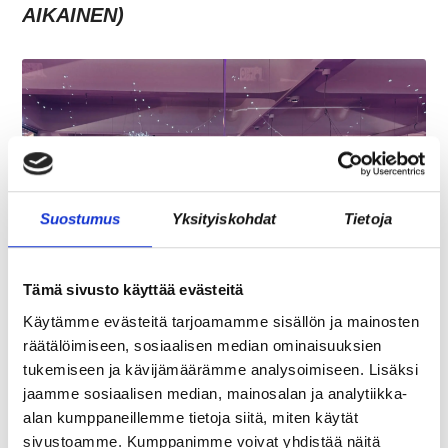
AIKAINEN)
Suostumus
Yksityiskohdat
Tietoja
Tämä sivusto käyttää evästeitä
JÄSENEN KYNÄSTÄ – TILA MERKITSEE
MARKKINOINNISSA – KUUKIN EEVA
Käytämme evästeitä tarjoamamme sisällön ja mainosten
RISTKARI
räätälöimiseen, sosiaalisen median ominaisuuksien
tukemiseen ja kävijämäärämme analysoimiseen. Lisäksi
jaamme sosiaalisen median, mainosalan ja analytiikka-
alan kumppaneillemme tietoja siitä, miten käytät
sivustoamme. Kumppanimme voivat yhdistää näitä