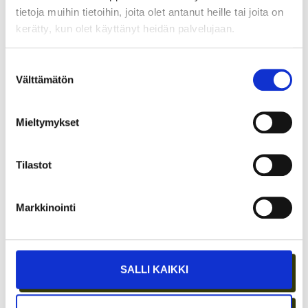
tietoja muihin tietoihin, joita olet antanut heille tai joita on
kerätty, kun olet käyttänyt heidän palvelujaan.
Suostumuksen
Välttämätön
valinta
ASIAKASYMMÄRRYS SYNTYY IHMISTEN
Mieltymykset
KESKELLÄ – JA NIIN SYNTYY MYÖS
MYYNTI
Tilastot
Markkinointi
SALLI KAIKKI