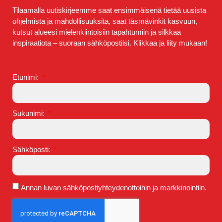
Tilaamalla uutiskirjeemme saat ensimmäisenä tietää uusista
ohjelmista ja mahdollisuuksita, saat täsmävinkit kasvuun,
kutsut alueesi mielenkiintoisiin tapahtumiin ja silkkaa
inspiraatiota – suoraan sähköpostiisi. Klikkaa ja liity mukaan!
Etunimi:
Sukunimi:
Sähköposti:
Annan luvan sähköpostiyhteydenottoihin ja markkinointiin.