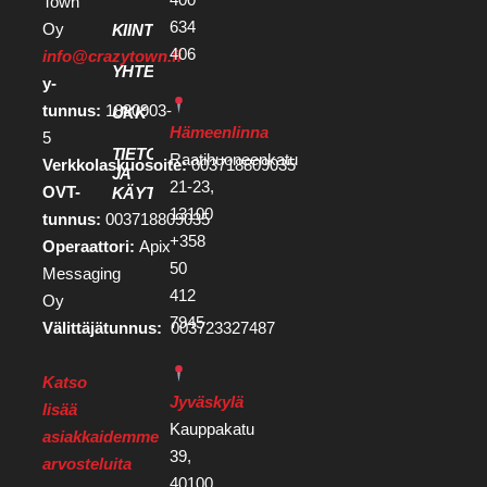
Town
634
Oy
KIINTEISTÖKEHITTÄJILLE
406
info@crazytown.fi
YHTEYSTIEDOT
y-
tunnus:
1880903-
UKK
Hämeenlinna
5
TIETOSUOJA
Raatihuoneenkatu
Verkkolaskuosoite:
003718809035
JA
21-23,
OVT-
KÄYTTÖEHDOT
13100
tunnus:
003718809035
+358
Operaattori:
Apix
50
Messaging
412
Oy
7945
Välittäjätunnus:
003723327487
Katso
Jyväskylä
lisää
Kauppakatu
asiakkaidemme
39,
arvosteluita
40100