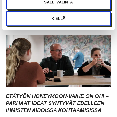
SALLI VALINTA
TARJOAVATKO COWORKING-TILAT
KIELLÄ
KOKOUSTILOJA?
ETÄTYÖN HONEYMOON-VAIHE ON OHI –
PARHAAT IDEAT SYNTYVÄT EDELLEEN
IHMISTEN AIDOISSA KOHTAAMISISSA