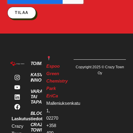
TILAA
TOIMITILAT
Espoo
Copyright 2025 © Crazy Town
Green
Oy
KASVU- JA
INNOVAATIOPALVELUT
Chemistry
Park
VARAA KOKOUS
EriCa
TAI
TAPAHTUMATILA
Malleniuksenkatu
1,
BLOGI
02270
Laskutustiedot
CRAZY
+358
Crazy
TOWN
400