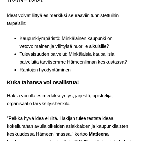
11/2019 – 1/2020.
Ideat voivat liittyä esimerkiksi seuraaviin tunnistettuihin
tarpeisiin:
Kaupunkiympäristö: Minkälainen kaupunki on
vetovoimainen ja viihtyisä nuorille aikuisille?
Tulevaisuuden palvelut: Minkälaisia kaupallisia
palveluita tarvitsemme Hämeenlinnan keskustassa?
Rantojen hyödyntäminen
Kuka tahansa voi osallistua!
Hakija voi olla esimerkiksi yritys, järjestö, opiskelija,
organisaatio tai yksityishenkilö.
”Pelkkä hyvä idea ei riitä. Hakijan tulee testata ideaa
kokeilurahan avulla oikeiden asiakkaiden ja kaupunkilaisten
keskuudessa Hämeenlinnassa,” kertoo
Matleena