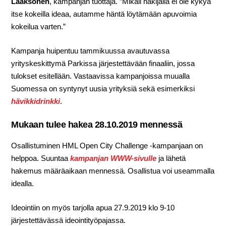
Laaksonen
, kampanjan tuottaja. ”Mikäli hakijalla ei ole kykyä
itse kokeilla ideaa, autamme häntä löytämään apuvoimia
kokeilua varten.”
Kampanja huipentuu tammikuussa avautuvassa
yrityskeskittymä Parkissa järjestettävään finaaliin, jossa
tulokset esitellään. Vastaavissa kampanjoissa muualla
Suomessa on syntynyt uusia yrityksiä sekä esimerkiksi
hävikkidrinkki
.
Mukaan tulee hakea 28.10.2019 mennessä
Osallistuminen HML Open City Challenge -kampanjaan on
helppoa. Suuntaa
kampanjan WWW-sivulle
ja lähetä
hakemus määräaikaan mennessä. Osallistua voi useammalla
idealla.
Ideointiin on myös tarjolla apua 27.9.2019 klo 9-10
järjestettävässä ideointityöpajassa.