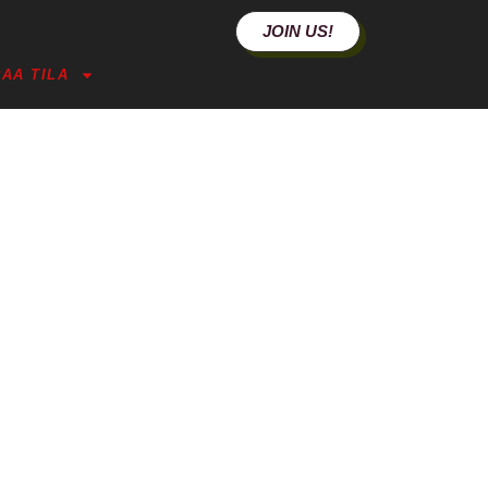
JOIN US!
AA TILA
Y JANUARY 17TH