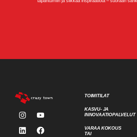
tapahtumiin ja silkkaa inspiraatiota – suoraan sähkö
TOIMITILAT
KASVU- JA
INNOVAATIOPALVELUT
VARAA KOKOUS
TAI