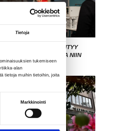
Tietoja
SIAKASYMMÄRRYS SYNTYY
HMISTEN KESKELLÄ – JA NIIN
 ominaisuuksien tukemiseen
YNTYY MYÖS MYYNTI
tiikka-alan
ietoja muihin tietoihin, joita
Markkinointi