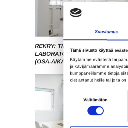
Suostumus
REKRY: TILA- JA
Tämä sivusto käyttää eväste
LABORATORIOKOORDINAATTOR
Käytämme evästeitä tarjoama
(OSA-AIKAINEN)
ja kävijämäärämme analysoim
kumppaneillemme tietoja siitä
olet antanut heille tai joita o
Suostumuksen
Välttämätön
valinta