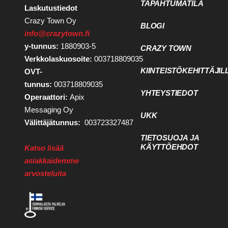
TAPAHTUMATILA
Laskutustiedot
Crazy Town Oy
BLOGI
info@crazytown.fi
y-tunnus:
1880903-5
CRAZY TOWN
Verkkolaskuosoite:
003718809035
KIINTEISTÖKEHITTÄJIL
OVT-
tunnus:
003718809035
YHTEYSTIEDOT
Operaattori:
Apix
Messaging Oy
UKK
Välittäjätunnus:
003723327487
TIETOSUOJA JA
KÄYTTÖEHDOT
Katso lisää
asiakkaidemme
arvosteluita