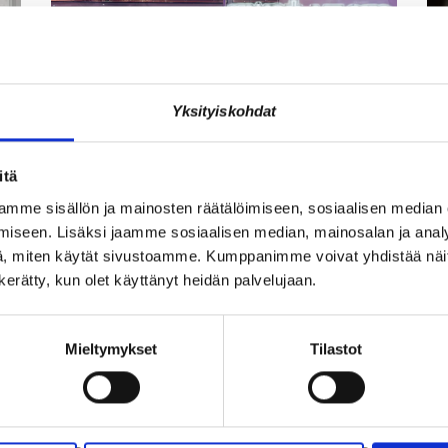
Yksityiskohdat
JÄSENEN KYNÄSTÄ – TILA
A
itä
I
MERKITSEE MARKKINOINNISSA –
I
mme sisällön ja mainosten räätälöimiseen, sosiaalisen median
KUUKIN EEVA RISTKARI
S
iseen. Lisäksi jaamme sosiaalisen median, mainosalan ja analy
, miten käytät sivustoamme. Kumppanimme voivat yhdistää näitä t
n kerätty, kun olet käyttänyt heidän palvelujaan.
Mieltymykset
Tilastot