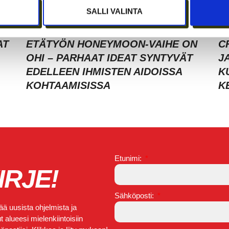
SALLI VALINTA
AT
ETÄTYÖN HONEYMOON-VAIHE ON
C
OHI – PARHAAT IDEAT SYNTYVÄT
J
EDELLEEN IHMISTEN AIDOISSA
K
KOHTAAMISISSA
K
Etunimi:
IRJE!
Sähköposti:
ä uusista ohjelmista ja
 alueesi mielenkiintoisiin