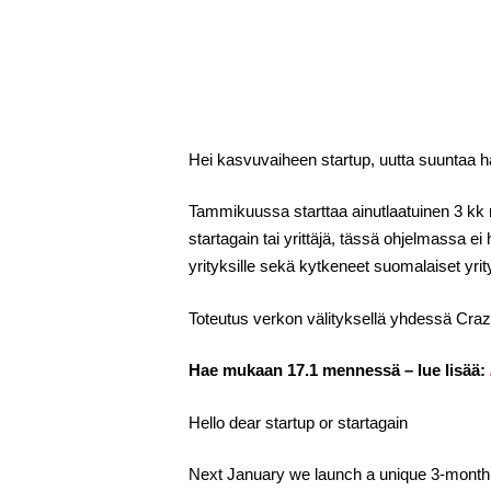
Hei kasvuvaiheen startup, uutta suuntaa hak
Tammikuussa starttaa ainutlaatuinen 3 kk 
startagain tai yrittäjä, tässä ohjelmassa e
yrityksille sekä kytkeneet suomalaiset yri
Toteutus verkon välityksellä yhdessä Cra
Hae mukaan 17.1 mennessä – lue lisää:
Hello dear startup or startagain
Next January we launch a unique 3-month