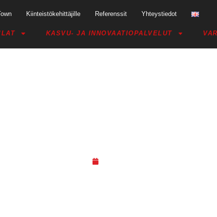
Town
Kiinteistökehittäjille
Referenssit
Yhteystiedot
ILAT
KASVU- JA INNOVAATIOPALVELUT
VAR
ROM CRAZY TOWN ♥ – APPLY B
16.12.20