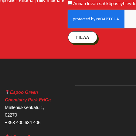
postiisi. Klikkaa ja liity mukaan!
Annan luvan sähköpostiyhteydeno
TILAA
Espoo Green
Chemistry Park EriCa
Malleniuksenkatu 1,
02270
+358 400 634 406