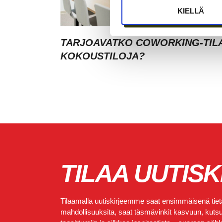
KIELLÄ
TARJOAVATKO COWORKING-TIL
KOKOUSTILOJA?
TILAA UUTISK
Tilaamalla uutiskirjeemme saat ensimmäisenä tietä
mahdollisuuksita, saat täsmävinkit kasvuun, kutsut