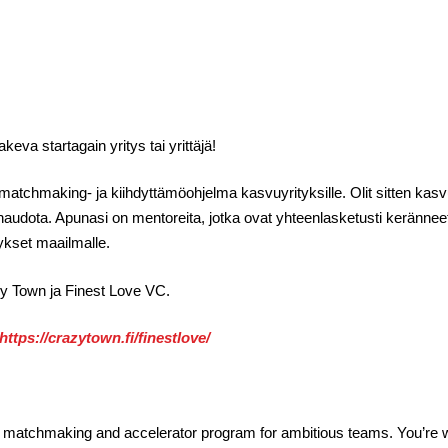
eva startagain yritys tai yrittäjä!
matchmaking- ja kiihdyttämöohjelma kasvuyrityksille. Olit sitten kas
i haudota. Apunasi on mentoreita, jotka ovat yhteenlasketusti keränneet
tykset maailmalle.
zy Town ja Finest Love VC.
https://crazytown.fi/finestlove/
 matchmaking and accelerator program for ambitious teams. You’re