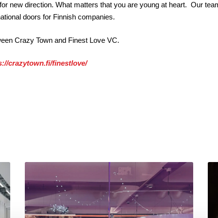
g for new direction. What matters that you are young at heart. Our te
national doors for Finnish companies.
tween Crazy Town and Finest Love VC.
s://crazytown.fi/finestlove/