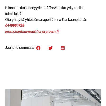
Kiinnostuitko jäsenyydestä? Tarvitsetko yrityksellesi
toimitiloja?
Ota yhteyttä yhteisömanageri Jenna Kankaanpäähän
0449964728
jenna.kankaanpaa@crazytown.fi
Jaa juttu somessa: