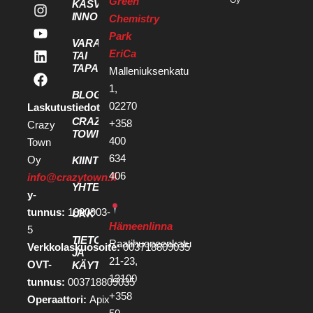
Green
KASVU- JA
INNOVAATIOPALVELUT
Chemistry
Park
VARAA KOKOUS
EriCa
TAI
TAPAHTUMATILA
Malleniuksenkatu
1,
BLOGI
02270
Laskutustiedot
CRAZY
+358
Crazy
TOWN
400
Town
634
Oy
KIINTEISTÖKEHITTÄJILLE
406
info@crazytown.fi
YHTEYSTIEDOT
y-
tunnus:
1880903-
UKK
Hämeenlinna
5
TIETOSUOJA
Raatihuoneenkatu
Verkkolaskuosoite:
003718809035
JA
21-23,
OVT-
KÄYTTÖEHDOT
13100
tunnus:
003718809035
+358
Operaattori:
Apix