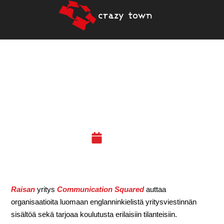
ESITTELYSSÄ
JÄSENEMME RAISA
MCNAB
24.02.22
Raisan
yritys
Communication Squared
auttaa
organisaatioita luomaan englanninkielistä yritysviestinnän
sisältöä sekä tarjoaa koulutusta erilaisiin tilanteisiin.