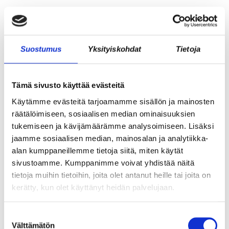
Suostumus
Yksityiskohdat
Tietoja
Tämä sivusto käyttää evästeitä
Käytämme evästeitä tarjoamamme sisällön ja mainosten
räätälöimiseen, sosiaalisen median ominaisuuksien
tukemiseen ja kävijämäärämme analysoimiseen. Lisäksi
TARJOAVATKO COWORKING-TILAT
jaamme sosiaalisen median, mainosalan ja analytiikka-
KOKOUSTILOJA?
alan kumppaneillemme tietoja siitä, miten käytät
sivustoamme. Kumppanimme voivat yhdistää näitä
tietoja muihin tietoihin, joita olet antanut heille tai joita on
kerätty, kun olet käyttänyt heidän palvelujaan.
Suostumuksen
Välttämätön
valinta