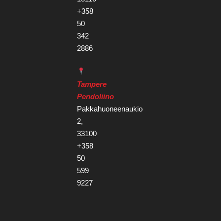
+358
50
342
2886
Tampere
Pendoliino
Pakkahuoneenaukio
2,
33100
+358
50
599
9227