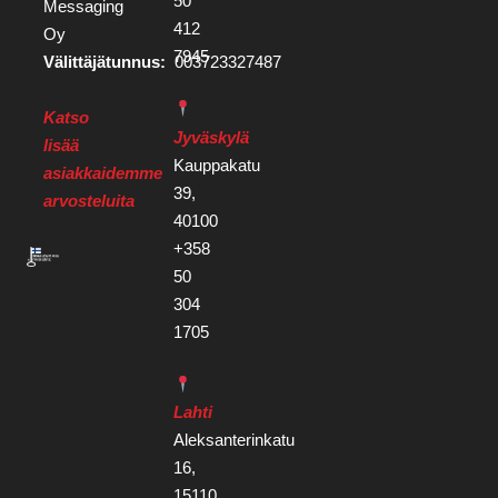
50
Messaging
412
Oy
7945
Välittäjätunnus:
003723327487
Katso
Jyväskylä
lisää
Kauppakatu
asiakkaidemme
39,
arvosteluita
40100
+358
50
304
1705
Lahti
Aleksanterinkatu
16,
15110