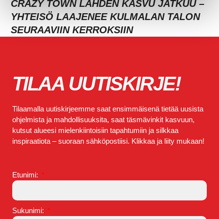
CRAZY TOWN LAHDEN KASVU JATKUU –
YHTEISÖ LAAJENEE KULMALAN TALON
SEURAAVIIN KERROKSIIN
TILAA UUTISKIRJE!
Tilaamalla uutiskirjeemme saat ensimmäisenä tietää uusista
ohjelmista ja mahdollisuuksita, saat täsmävinkit kasvuun,
kutsut alueesi mielenkiintoisiin tapahtumiin ja silkkaa
inspiraatiota – suoraan sähköpostiisi. Klikkaa ja liity mukaan!
Etunimi:
Sukunimi: