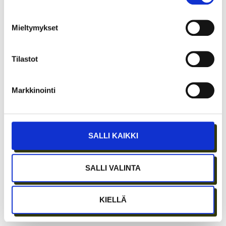
Mieltymykset
Tilastot
ETÄTYÖN HONEYMOON-VAIHE ON OHI –
PARHAAT IDEAT SYNTYVÄT EDELLEEN
IHMISTEN AIDOISSA KOHTAAMISISSA
Markkinointi
SALLI KAIKKI
SALLI VALINTA
KIELLÄ