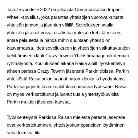
Tavoite vuodelle 2022 on julkaista Communication Impact
Wheel -sovellus, joka parantaa yhteisöjen vuorovaikutusta
yhteisön johdon ja jäsenten välillä. Sovelluksen avulla
yhteisön jäsenet voivat osallistua yhteisön kehittämiseen,
antaa palautetta ja nähdä mihin suuntaan yhteisö on
kasvamassa. Idea sovellukseen ja yhteisöjen vaikuttavuuden
kehittämiseen lähti Crazy Townin Yhteisömanageriakatemian
ryhmätyöstä. Koulutuksen aikana Raisa aloitti työskentelyn
aiheen parissa Crazy Townin jäsenenä Parkin tiloissa. Parkin
yhteisöstä Raisa onkin saanut paljon ideoita ja hyödyntänyt
Parkissa järjestettäviä koulutuksia omassa työssään. Raisa
on myös verkostoitunut ja luonut uusia yhteistyökuvioita
Parkin muiden jäsenien kanssa.
Työskentelystä Parkissa Raisan mielestä parasta jäsenelle
ovat verkostoituminen, yhteistyökumppaneiden löytäminen
sekä toimivat tilat.