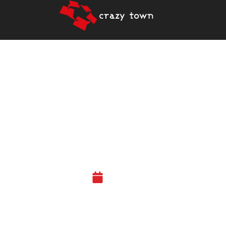
ENSIVAIKUTELMIA
CRAZY TOWN
JYVÄSKYLÄN
ALAKERRAN
LAAJENNUKSESTA
09.08.20