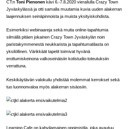
CT:n
Toni Pienonen
kävi 6.-7.8.2020 vierailulla Crazy Town
Jyväskylässä ja otti samalla muutamia kuvia uuden alakerran
laajennuksen seinäpinnoista ja muista yksityiskohdista.
Esimerkiksi webinaareja sekä muita online-tapahtumia
silmällä pitäen jokainen Crazy Town Jyväskylän noin
paristakymmenestä neukkarista ja tapahtumatilasta on
yksilöllinen. Värikkäät tapetit toimivat hyvänä
erottumiskeinona valkoseinäisiin kotistudio-toteutuksiin
verrattuna.
Keskikäytävän valokuilu yhdistää molemmat kerrokset sekä
tuo luonnonvaloa myös alakerran sisäosiin.
Learning Cafe on kahvilamainen oppimistila, joka avautuu