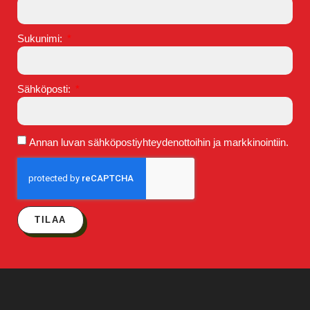
Sukunimi:
Sähköposti:
Annan luvan sähköpostiyhteydenottoihin ja markkinointiin.
TILAA