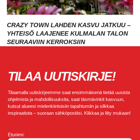
CRAZY TOWN LAHDEN KASVU JATKUU –
YHTEISÖ LAAJENEE KULMALAN TALON
SEURAAVIIN KERROKSIIN
TILAA UUTISKIRJE!
Tilaamalla uutiskirjeemme saat ensimmäisenä tietää uusista
ohjelmista ja mahdollisuuksita, saat täsmävinkit kasvuun,
kutsut alueesi mielenkiintoisiin tapahtumiin ja silkkaa
inspiraatiota – suoraan sähköpostiisi. Klikkaa ja liity mukaan!
Etunimi: