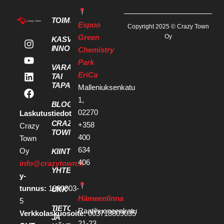
TOIMITILAT
Espoo
Copyright 2025 © Crazy Town
Green
Oy
KASVU- JA
INNOVAATIOPALVELUT
Chemistry
Park
VARAA KOKOUS
EriCa
TAI
TAPAHTUMATILA
Malleniuksenkatu
1,
BLOGI
02270
Laskutustiedot
CRAZY
+358
Crazy
TOWN
400
Town
634
Oy
KIINTEISTÖKEHITTÄJILLE
406
info@crazytown.fi
YHTEYSTIEDOT
y-
tunnus:
1880903-
UKK
Hämeenlinna
5
TIETOSUOJA
Raatihuoneenkatu
Verkkolaskuosoite:
003718809035
JA
21-23,