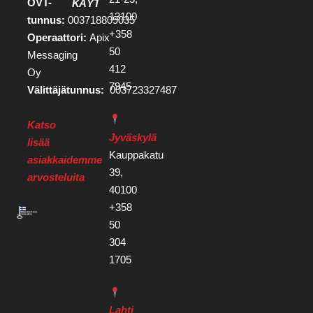
OVT-
KÄYTTÖEHDOT
13100
tunnus:
003718809035
+358
Operaattori:
Apix
50
Messaging
412
Oy
7945
Välittäjätunnus:
003723327487
Katso
Jyväskylä
lisää
Kauppakatu
asiakkaidemme
39,
arvosteluita
40100
+358
50
304
1705
Lahti