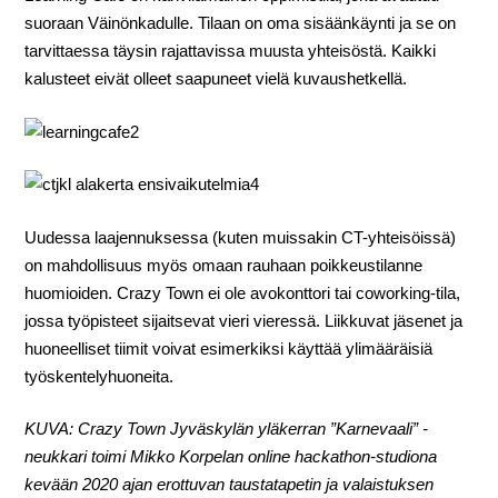
suoraan Väinönkadulle. Tilaan on oma sisäänkäynti ja se on
tarvittaessa täysin rajattavissa muusta yhteisöstä. Kaikki
kalusteet eivät olleet saapuneet vielä kuvaushetkellä.
Uudessa laajennuksessa (kuten muissakin CT-yhteisöissä)
on mahdollisuus myös omaan rauhaan poikkeustilanne
huomioiden. Crazy Town ei ole avokonttori tai coworking-tila,
jossa työpisteet sijaitsevat vieri vieressä. Liikkuvat jäsenet ja
huoneelliset tiimit voivat esimerkiksi käyttää ylimääräisiä
työskentelyhuoneita.
KUVA: Crazy Town Jyväskylän yläkerran ”Karnevaali” -
neukkari toimi Mikko Korpelan online hackathon-studiona
kevään 2020 ajan erottuvan taustatapetin ja valaistuksen