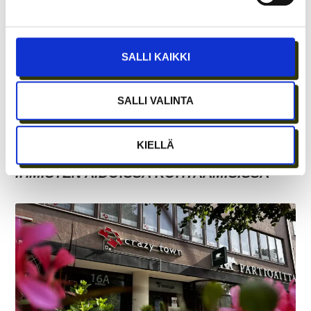
SALLI KAIKKI
SALLI VALINTA
ETÄTYÖN HONEYMOON-VAIHE ON OHI –
KIELLÄ
PARHAAT IDEAT SYNTYVÄT EDELLEEN
IHMISTEN AIDOISSA KOHTAAMISISSA