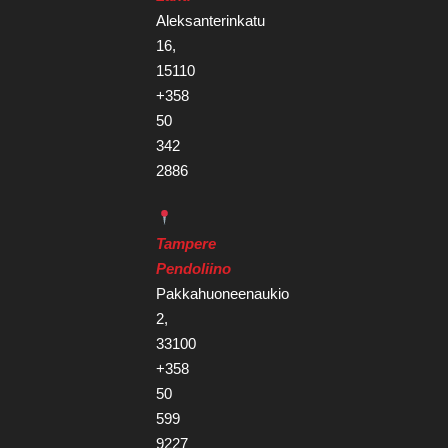
Aleksanterinkatu
16,
15110
+358
50
342
2886
Tampere
Pendoliino
Pakkahuoneenaukio
2,
33100
+358
50
599
9227