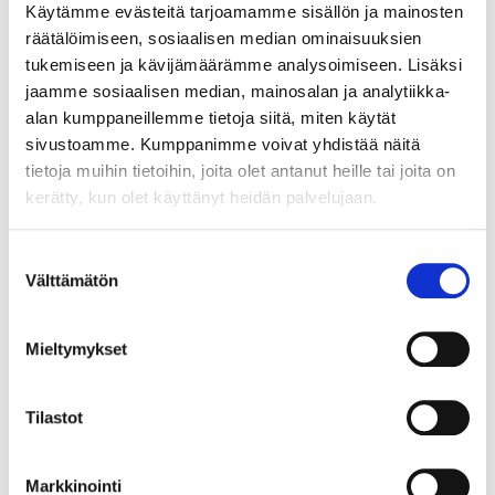
ASIAKASYMMÄRRYS SYNTYY IHMISTEN
Käytämme evästeitä tarjoamamme sisällön ja mainosten
KESKELLÄ – JA NIIN SYNTYY MYÖS
räätälöimiseen, sosiaalisen median ominaisuuksien
MYYNTI
tukemiseen ja kävijämäärämme analysoimiseen. Lisäksi
jaamme sosiaalisen median, mainosalan ja analytiikka-
alan kumppaneillemme tietoja siitä, miten käytät
sivustoamme. Kumppanimme voivat yhdistää näitä
tietoja muihin tietoihin, joita olet antanut heille tai joita on
kerätty, kun olet käyttänyt heidän palvelujaan.
Suostumuksen
Välttämätön
valinta
Mieltymykset
TARJOAVATKO COWORKING-TILAT
KOKOUSTILOJA?
Tilastot
Markkinointi