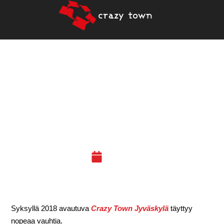
ENÄÄ MUUTAMA HUONE
JÄLJELLÄ UUDESSA
CRAZY TOWN
JYVÄSKYLÄSSÄ
27.06.18
Syksyllä 2018 avautuva
Crazy Town Jyväskylä
täyttyy
nopeaa vauhtia.