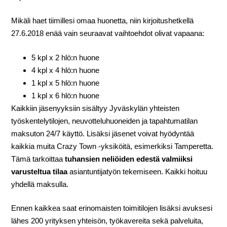
Mikäli haet tiimillesi omaa huonetta, niin kirjoitushetkellä
27.6.2018 enää vain seuraavat vaihtoehdot olivat vapaana:
5 kpl x 2 hlö:n huone
4 kpl x 4 hlö:n huone
1 kpl x 5 hlö:n huone
1 kpl x 6 hlö:n huone
Kaikkiin jäsenyyksiin sisältyy Jyväskylän yhteisten
työskentelytilojen, neuvotteluhuoneiden ja tapahtumatilan
maksuton 24/7 käyttö. Lisäksi jäsenet voivat hyödyntää
kaikkia muita Crazy Town -yksiköitä, esimerkiksi Tamperetta.
Tämä tarkoittaa
tuhansien neliöiden edestä
valmiiksi
varusteltua tilaa
asiantuntijatyön tekemiseen. Kaikki hoituu
yhdellä maksulla.
Ennen kaikkea saat erinomaisten toimitilojen lisäksi avuksesi
lähes 200 yrityksen yhteisön, työkavereita sekä palveluita,