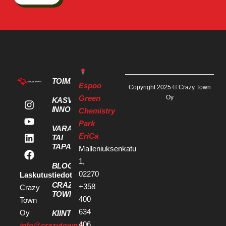
TOIMITILAT
Espoo
Copyright 2025 © Crazy Town
Green
Oy
KASVU- JA
INNOVAATIOPALVELUT
Chemistry
Park
VARAA KOKOUS
EriCa
TAI
TAPAHTUMATILA
Malleniuksenkatu
1,
BLOGI
02270
Laskutustiedot
CRAZY
+358
Crazy
TOWN
400
Town
634
Oy
KIINTEISTÖKEHITTÄJILLE
406
info@crazytown.fi