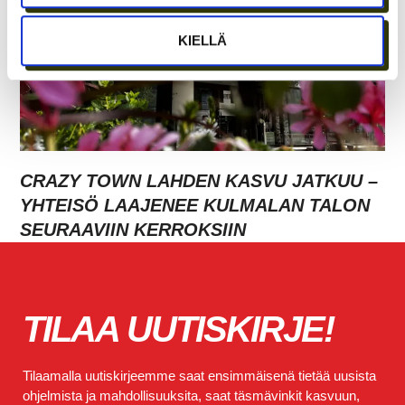
KIELLÄ
CRAZY TOWN LAHDEN KASVU JATKUU –
YHTEISÖ LAAJENEE KULMALAN TALON
SEURAAVIIN KERROKSIIN
TILAA UUTISKIRJE!
Tilaamalla uutiskirjeemme saat ensimmäisenä tietää uusista
ohjelmista ja mahdollisuuksita, saat täsmävinkit kasvuun,