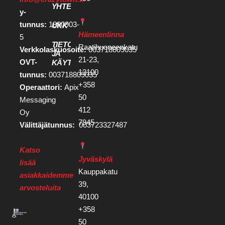
YHTEYSTIEDOT
y-
tunnus:
1880903-
UKK
Hämeenlinna
5
TIETOSUOJA
Raatihuoneenkatu
Verkkolaskuosoite:
003718809035
JA
21-23,
OVT-
KÄYTTÖEHDOT
13100
tunnus:
003718809035
+358
Operaattori:
Apix
50
Messaging
412
Oy
7945
Välittäjätunnus:
003723327487
Katso
Jyväskylä
lisää
Kauppakatu
asiakkaidemme
39,
arvosteluita
40100
+358
50