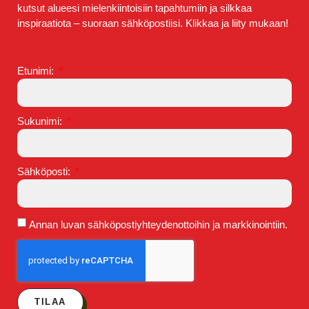
kutsut alueesi mielenkiintoisiin tapahtumiin ja silkkaa
inspiraatiota – suoraan sähköpostiisi. Klikkaa ja liity mukaan!
Etunimi:
Sukunimi:
Sähköposti:
Annan luvan sähköpostiyhteydenottoihin ja markkinointiin.
TILAA