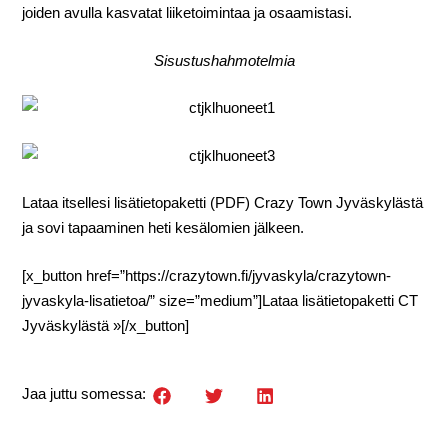
joiden avulla kasvatat liiketoimintaa ja osaamistasi.
Sisustushahmotelmia
Lataa itsellesi lisätietopaketti (PDF) Crazy Town Jyväskylästä
ja sovi tapaaminen heti kesälomien jälkeen.
[x_button href=”https://crazytown.fi/jyvaskyla/crazytown-
jyvaskyla-lisatietoa/” size=”medium”]Lataa lisätietopaketti CT
Jyväskylästä »[/x_button]
Jaa juttu somessa: