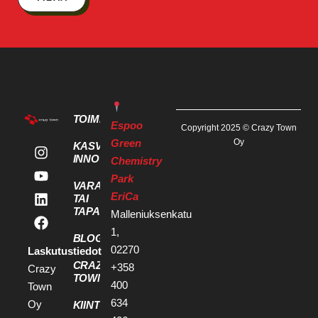
TOIMITILAT
Espoo
Copyright 2025 © Crazy Town
Green
Oy
KASVU- JA
INNOVAATIOPALVELUT
Chemistry
Park
VARAA KOKOUS
EriCa
TAI
TAPAHTUMATILA
Malleniuksenkatu
1,
BLOGI
02270
Laskutustiedot
CRAZY
+358
Crazy
TOWN
400
Town
634
Oy
KIINTEISTÖKEHITTÄJILLE