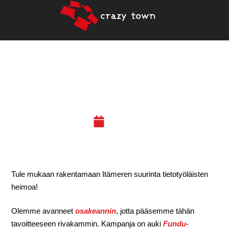
CRAZY TOWNIN
OSAKEANTI AVATTU!
13.10.17
Tule mukaan rakentamaan Itämeren suurinta tietotyöläisten
heimoa!
Olemme avanneet
osakeannin
, jotta pääsemme tähän
tavoitteeseen rivakammin. Kampanja on auki
Fundu-