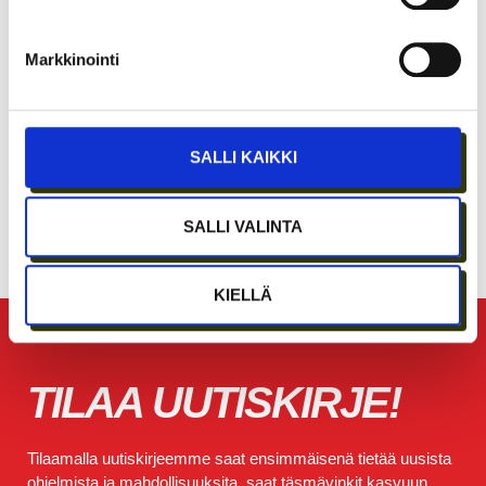
Markkinointi
SALLI KAIKKI
CRAZY TOWN LAHDEN KASVU JATKUU –
SALLI VALINTA
YHTEISÖ LAAJENEE KULMALAN TALON
SEURAAVIIN KERROKSIIN
KIELLÄ
TILAA UUTISKIRJE!
Tilaamalla uutiskirjeemme saat ensimmäisenä tietää uusista
ohjelmista ja mahdollisuuksita, saat täsmävinkit kasvuun,