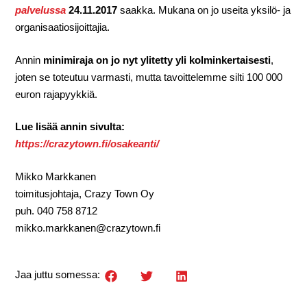
palvelussa
24.11.2017
saakka. Mukana on jo useita yksilö- ja
organisaatiosijoittajia.
Annin
minimiraja on jo nyt ylitetty yli kolminkertaisesti
,
joten se toteutuu varmasti, mutta tavoittelemme silti 100 000
euron rajapyykkiä.
Lue lisää annin sivulta:
https://crazytown.fi/osakeanti/
Mikko Markkanen
toimitusjohtaja, Crazy Town Oy
puh. 040 758 8712
mikko.markkanen@crazytown.fi
Jaa juttu somessa: