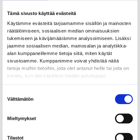
TARJOAVATKO COWORKING-TILAT
KOKOUSTILOJA?
Tämä sivusto käyttää evästeitä
Käytämme evästeitä tarjoamamme sisällön ja mainosten
räätälöimiseen, sosiaalisen median ominaisuuksien
tukemiseen ja kävijämäärämme analysoimiseen. Lisäksi
jaamme sosiaalisen median, mainosalan ja analytiikka-
alan kumppaneillemme tietoja siitä, miten käytät
sivustoamme. Kumppanimme voivat yhdistää näitä
tietoja muihin tietoihin, joita olet antanut heille tai joita on
kerätty, kun olet käyttänyt heidän palvelujaan.
Suostumuksen
Välttämätön
ETÄTYÖN HONEYMOON-VAIHE ON OHI –
valinta
PARHAAT IDEAT SYNTYVÄT EDELLEEN
IHMISTEN AIDOISSA KOHTAAMISISSA
Mieltymykset
Tilastot