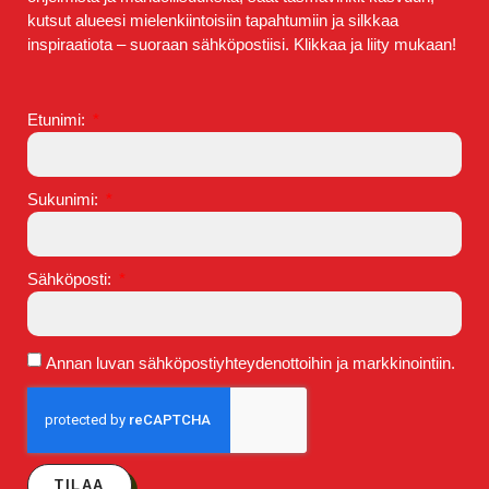
kutsut alueesi mielenkiintoisiin tapahtumiin ja silkkaa
inspiraatiota – suoraan sähköpostiisi. Klikkaa ja liity mukaan!
Etunimi:
Sukunimi:
Sähköposti:
Annan luvan sähköpostiyhteydenottoihin ja markkinointiin.
TILAA