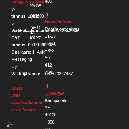
406
info@crazytown.fi
YHTEYSTIEDOT
y-
tunnus:
1880903-
UKK
Hämeenlinna
5
TIETOSUOJA
Raatihuoneenkatu
Verkkolaskuosoite:
003718809035
JA
21-23,
OVT-
KÄYTTÖEHDOT
13100
tunnus:
003718809035
+358
Operaattori:
Apix
50
Messaging
412
Oy
7945
Välittäjätunnus:
003723327487
Katso
Jyväskylä
lisää
Kauppakatu
asiakkaidemme
39,
arvosteluita
40100
+358