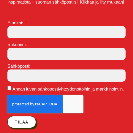
inspiraatiota – suoraan sähköpostiisi. Klikkaa ja liity mukaan!
Etunimi:
Sukunimi:
Sähköposti:
Annan luvan sähköpostiyhteydenottoihin ja markkinointiin.
TILAA