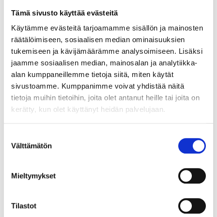
Tämä sivusto käyttää evästeitä
Käytämme evästeitä tarjoamamme sisällön ja mainosten
räätälöimiseen, sosiaalisen median ominaisuuksien
ASIAKASYMMÄRRYS SYNTYY IHMISTEN
tukemiseen ja kävijämäärämme analysoimiseen. Lisäksi
KESKELLÄ – JA NIIN SYNTYY MYÖS
jaamme sosiaalisen median, mainosalan ja analytiikka-
MYYNTI
alan kumppaneillemme tietoja siitä, miten käytät
sivustoamme. Kumppanimme voivat yhdistää näitä
tietoja muihin tietoihin, joita olet antanut heille tai joita on
kerätty, kun olet käyttänyt heidän palvelujaan.
Suostumuksen
Välttämätön
valinta
Mieltymykset
Tilastot
TARJOAVATKO COWORKING-TILAT