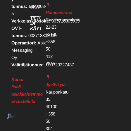
tunnus:
1880903-
UKK
Hämeenlinna
5
TIETOSUOJA
Raatihuoneenkatu
Verkkolaskuosoite:
003718809035
JA
21-23,
OVT-
KÄYTTÖEHDOT
13100
tunnus:
003718809035
+358
Operaattori:
Apix
50
Messaging
412
Oy
7945
Välittäjätunnus:
003723327487
Katso
Jyväskylä
lisää
Kauppakatu
asiakkaidemme
39,
arvosteluita
40100
+358
50
304