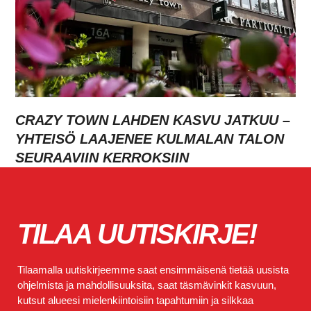
CRAZY TOWN LAHDEN KASVU JATKUU –
YHTEISÖ LAAJENEE KULMALAN TALON
SEURAAVIIN KERROKSIIN
TILAA UUTISKIRJE!
Tilaamalla uutiskirjeemme saat ensimmäisenä tietää uusista
ohjelmista ja mahdollisuuksita, saat täsmävinkit kasvuun,
kutsut alueesi mielenkiintoisiin tapahtumiin ja silkkaa