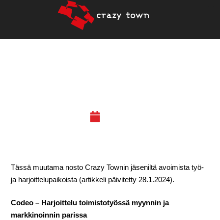
CRAZY TOWNIN JÄSENET
REKRYTOIVAT 1/2024
28.01.24
Tässä muutama nosto Crazy Townin jäseniltä avoimista työ-
ja harjoittelupaikoista (artikkeli päivitetty 28.1.2024).
Codeo – Harjoittelu toimistotyössä myynnin ja
markkinoinnin parissa