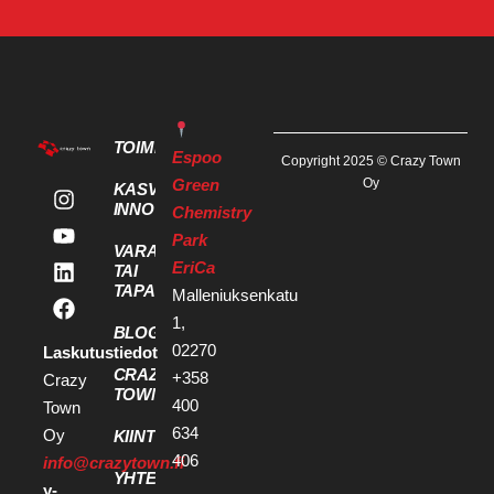
TOIMITILAT
Espoo
Copyright 2025 © Crazy Town
Green
Oy
KASVU- JA
INNOVAATIOPALVELUT
Chemistry
Park
VARAA KOKOUS
EriCa
TAI
TAPAHTUMATILA
Malleniuksenkatu
1,
BLOGI
02270
Laskutustiedot
CRAZY
+358
Crazy
TOWN
400
Town
634
Oy
KIINTEISTÖKEHITTÄJILLE
406
info@crazytown.fi
YHTEYSTIEDOT
y-