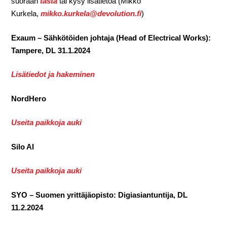
suoraan
tästä
tai kysy lisätietoa (Mikko
Kurkela,
mikko.kurkela@devolution.fi
)
Exaum – Sähkötöiden johtaja (Head of Electrical Works):
Tampere, DL 31.1.2024
Lisätiedot ja hakeminen
NordHero
Useita paikkoja auki
Silo AI
Useita paikkoja auki
SYO – Suomen yrittäjäopisto: Digiasiantuntija, DL
11.2.2024