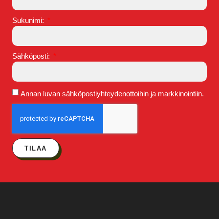
Sukunimi:
Sähköposti:
Annan luvan sähköpostiyhteydenottoihin ja markkinointiin.
TILAA