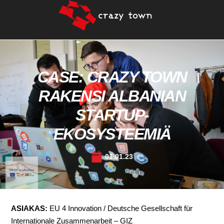
CASE: CRAZY TOWN
RAKENSI ALBANIAN
STARTUP-
EKOSYSTEEMIÄ
01.01.23
ASIAKAS:
EU 4 Innovation / Deutsche Gesellschaft für
Internationale Zusammenarbeit – GIZ