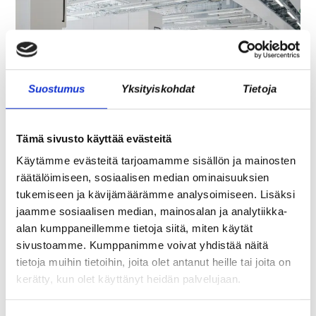
Suostumus
Yksityiskohdat
Tietoja
Tämä sivusto käyttää evästeitä
REKRY: TILA- JA
Käytämme evästeitä tarjoamamme sisällön ja mainosten
LABORATORIOKOORDINAATTORI (OSA-
räätälöimiseen, sosiaalisen median ominaisuuksien
AIKAINEN)
tukemiseen ja kävijämäärämme analysoimiseen. Lisäksi
jaamme sosiaalisen median, mainosalan ja analytiikka-
alan kumppaneillemme tietoja siitä, miten käytät
sivustoamme. Kumppanimme voivat yhdistää näitä
tietoja muihin tietoihin, joita olet antanut heille tai joita on
kerätty, kun olet käyttänyt heidän palvelujaan.