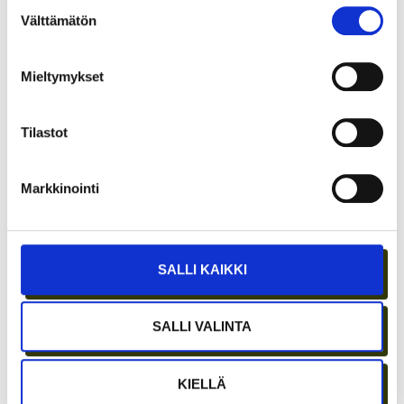
Suostumuksen
Välttämätön
valinta
Mieltymykset
JÄSENEN KYNÄSTÄ – TILA MERKITSEE
MARKKINOINNISSA – KUUKIN EEVA
Tilastot
RISTKARI
Markkinointi
SALLI KAIKKI
SALLI VALINTA
KIELLÄ
ASIAKASYMMÄRRYS SYNTYY IHMISTEN