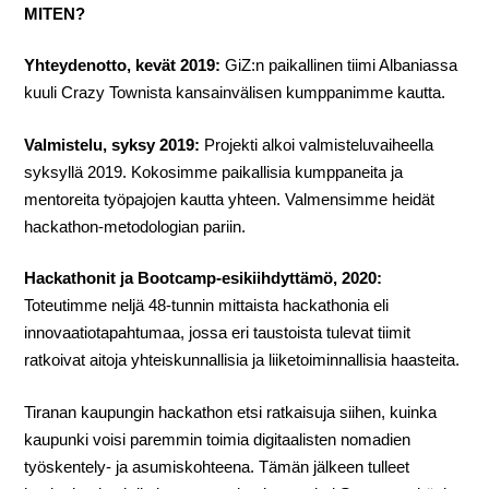
MITEN?
Yhteydenotto, kevät 2019:
GiZ:n paikallinen tiimi Albaniassa
kuuli Crazy Townista kansainvälisen kumppanimme kautta.
Valmistelu, syksy 2019:
Projekti alkoi valmisteluvaiheella
syksyllä 2019. Kokosimme paikallisia kumppaneita ja
mentoreita työpajojen kautta yhteen. Valmensimme heidät
hackathon-metodologian pariin.
Hackathonit ja Bootcamp-esikiihdyttämö, 2020:
Toteutimme neljä 48-tunnin mittaista hackathonia eli
innovaatiotapahtumaa, jossa eri taustoista tulevat tiimit
ratkoivat aitoja yhteiskunnallisia ja liiketoiminnallisia haasteita.
Tiranan kaupungin hackathon etsi ratkaisuja siihen, kuinka
kaupunki voisi paremmin toimia digitaalisten nomadien
työskentely- ja asumiskohteena. Tämän jälkeen tulleet