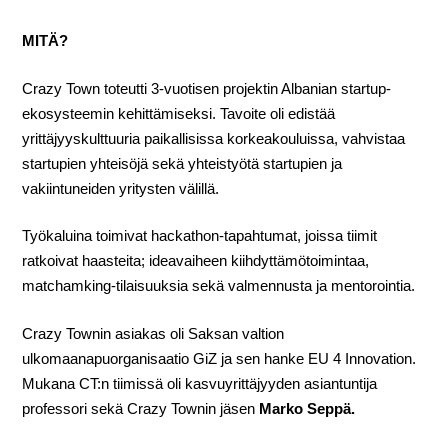
MITÄ?
Crazy Town toteutti 3-vuotisen projektin Albanian startup-
ekosysteemin kehittämiseksi. Tavoite oli edistää
yrittäjyyskulttuuria paikallisissa korkeakouluissa, vahvistaa
startupien yhteisöjä sekä yhteistyötä startupien ja
vakiintuneiden yritysten välillä.
Työkaluina toimivat hackathon-tapahtumat, joissa tiimit
ratkoivat haasteita; ideavaiheen kiihdyttämötoimintaa,
matchamking-tilaisuuksia sekä valmennusta ja mentorointia.
Crazy Townin asiakas oli Saksan valtion
ulkomaanapuorganisaatio GiZ ja sen hanke EU 4 Innovation.
Mukana CT:n tiimissä oli kasvuyrittäjyyden asiantuntija
professori sekä Crazy Townin jäsen
Marko Seppä.