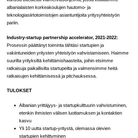
albanialaisten korkeakoulujen hautomo- ja
teknologiasiirtotoimistojen asiantuntijoita yritysyhteistyön
pariin.
Industry-startup partnership accelerator, 2021-2022:
Prosessin päättänyt toiminta tähtäsi startupien ja
vakiintuneiden yritysten yhteistyön vahvistamiseen. Haimme
suurilta yrityksiltä kehittämishaasteita, joihin etsimme
ratkaisuja paikallisilta startupeilta ja valmensimme heitä
ratkaisujen kehittämisessä ja pitchauksessa.
TULOKSET
Albanian yrittäjyys- ja startupkulttuurin vahvistuminen,
etenkin ihmisten välisen luottamuksen ja kontaktien
kasvu
Yli 10 uutta startup-yritystä, olemassa olevien
startupien kehittyminen