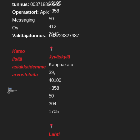
13100
tunnus:
003718809035
+358
Operaattori:
Apix
50
Messaging
412
Oy
7945
Välittäjätunnus:
003723327487
Katso
Jyväskylä
lisää
Kauppakatu
asiakkaidemme
39,
arvosteluita
40100
+358
50
304
1705
Lahti