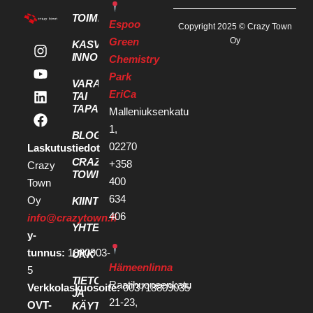
TOIMITILAT
Espoo
Copyright 2025 © Crazy Town
Green
Oy
KASVU- JA
INNOVAATIOPALVELUT
Chemistry
Park
VARAA KOKOUS
EriCa
TAI
TAPAHTUMATILA
Malleniuksenkatu
1,
BLOGI
02270
Laskutustiedot
CRAZY
+358
Crazy
TOWN
400
Town
634
Oy
KIINTEISTÖKEHITTÄJILLE
406
info@crazytown.fi
YHTEYSTIEDOT
y-
tunnus:
1880903-
UKK
Hämeenlinna
5
TIETOSUOJA
Raatihuoneenkatu
Verkkolaskuosoite:
003718809035
JA
21-23,
OVT-
KÄYTTÖEHDOT