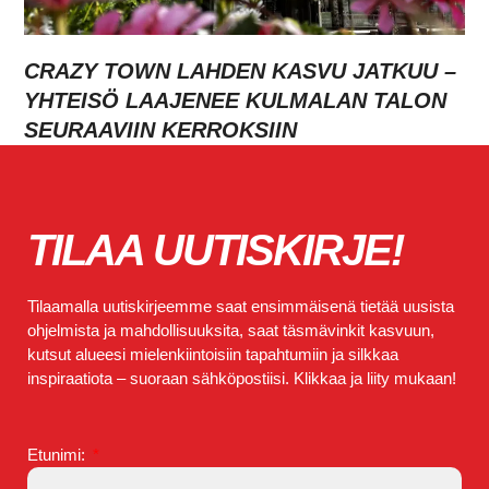
CRAZY TOWN LAHDEN KASVU JATKUU –
YHTEISÖ LAAJENEE KULMALAN TALON
SEURAAVIIN KERROKSIIN
TILAA UUTISKIRJE!
Tilaamalla uutiskirjeemme saat ensimmäisenä tietää uusista
ohjelmista ja mahdollisuuksita, saat täsmävinkit kasvuun,
kutsut alueesi mielenkiintoisiin tapahtumiin ja silkkaa
inspiraatiota – suoraan sähköpostiisi. Klikkaa ja liity mukaan!
Etunimi: