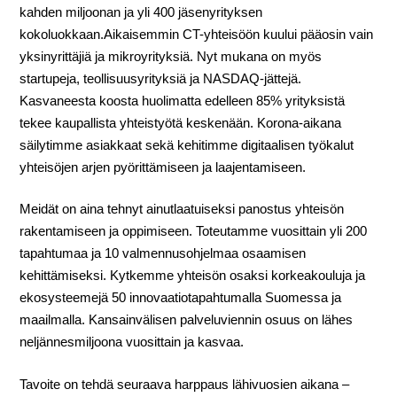
kahden miljoonan ja yli 400 jäsenyrityksen
kokoluokkaan.Aikaisemmin CT-yhteisöön kuului pääosin vain
yksinyrittäjiä ja mikroyrityksiä. Nyt mukana on myös
startupeja, teollisuusyrityksiä ja NASDAQ-jättejä.
Kasvaneesta koosta huolimatta edelleen 85% yrityksistä
tekee kaupallista yhteistyötä keskenään. Korona-aikana
säilytimme asiakkaat sekä kehitimme digitaalisen työkalut
yhteisöjen arjen pyörittämiseen ja laajentamiseen.
Meidät on aina tehnyt ainutlaatuiseksi panostus yhteisön
rakentamiseen ja oppimiseen. Toteutamme vuosittain yli 200
tapahtumaa ja 10 valmennusohjelmaa osaamisen
kehittämiseksi. Kytkemme yhteisön osaksi korkeakouluja ja
ekosysteemejä 50 innovaatiotapahtumalla Suomessa ja
maailmalla. Kansainvälisen palveluviennin osuus on lähes
neljännesmiljoona vuosittain ja kasvaa.
Tavoite on tehdä seuraava harppaus lähivuosien aikana –