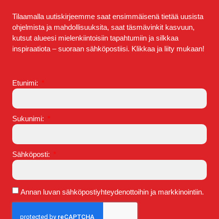
Tilaamalla uutiskirjeemme saat ensimmäisenä tietää uusista
ohjelmista ja mahdollisuuksita, saat täsmävinkit kasvuun,
kutsut alueesi mielenkiintoisiin tapahtumiin ja silkkaa
inspiraatiota – suoraan sähköpostiisi. Klikkaa ja liity mukaan!
Etunimi:
Sukunimi:
Sähköposti:
Annan luvan sähköpostiyhteydenottoihin ja markkinointiin.