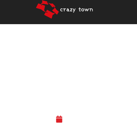
CRAZY TOWN HAKEE
UUTTA
TOIMITUSJOHTAJAA
KASVULOIKAN
TEKEMISEKSI – HAKU
24.10.2021 SAAKKA
03.10.21