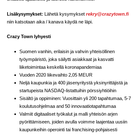
Lisäkysymykset:
Lähetä kysymykset
rekry@crazytown.fi
niin katsotaan aika / kanava käydä ne läpi.
Crazy Town lyhyesti
Suomen vanhin, erilaisin ja vahvin yhteisöllinen
työympäristö, joka säilytti asiakkaat ja kasvatti
liiketoimintaa keskellä koronapandemiaa
Vuoden 2020 liikevaihto 2,05 MEUR
Neljä kaupunkia ja 400 jäsenyritystä yksinyrittäjistä ja
startupeista NASDAQ-listattuihin pörssiyhtiöihin
Sisältö ja oppiminen: Vuosittain yli 200 tapahtumaa, 5-7
koulutusohjelmaa and 50 innovaatiotapahtumaa
Valmiit digitaaliset työkalut ja malli yhteisön arjen
pyörittämiseen, joiden avulla voimme laajentaa uusiin
kaupunkeihin operointi tai franchising-pohjaisesti