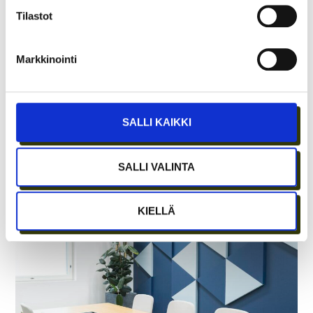
Tilastot
Markkinointi
SALLI KAIKKI
ASIAKASYMMÄRRYS SYNTYY IHMISTEN
KESKELLÄ – JA NIIN SYNTYY MYÖS
SALLI VALINTA
MYYNTI
KIELLÄ