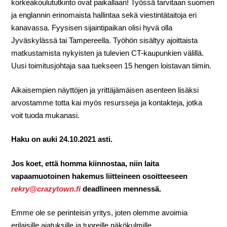
korkeakoulututkinto ovat paikallaan! Työssä tarvitaan suomen
ja englannin erinomaista hallintaa sekä viestintätaitoja eri
kanavassa. Fyysisen sijaintipaikan olisi hyvä olla
Jyväskylässä tai Tampereella. Työhön sisältyy ajoittaista
matkustamista nykyisten ja tulevien CT-kaupunkien välillä.
Uusi toimitusjohtaja saa tuekseen 15 hengen loistavan tiimin.
Aikaisempien näyttöjen ja yrittäjämäisen asenteen lisäksi
arvostamme totta kai myös resursseja ja kontakteja, jotka
voit tuoda mukanasi.
Haku on auki 24.10.2021 asti.
Jos koet, että homma kiinnostaa, niin laita
vapaamuotoinen hakemus liitteineen osoitteeseen
rekry@crazytown.fi
deadlineen mennessä.
Emme ole se perinteisin yritys, joten olemme avoimia
erilaisille ajatuksille ja tuoreille näkökulmille.