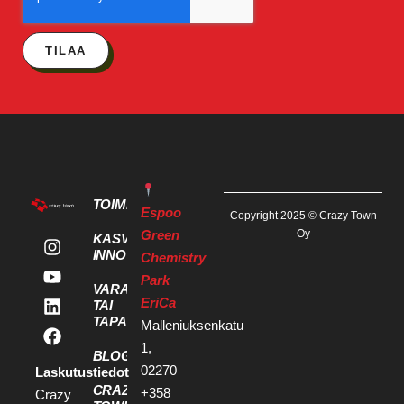
TILAA
TOIMITILAT
Espoo
Copyright 2025 © Crazy Town
Green
Oy
KASVU- JA
INNOVAATIOPALVELUT
Chemistry
Park
VARAA KOKOUS
EriCa
TAI
TAPAHTUMATILA
Malleniuksenkatu
1,
BLOGI
02270
Laskutustiedot
CRAZY
+358
Crazy