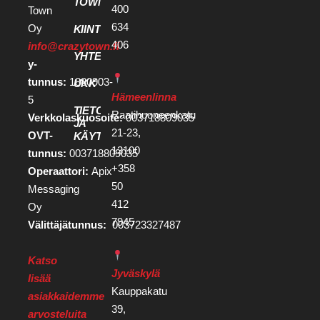
TOWN
400
Town
634
Oy
KIINTEISTÖKEHITTÄJILLE
406
info@crazytown.fi
YHTEYSTIEDOT
y-
tunnus:
1880903-
UKK
Hämeenlinna
5
TIETOSUOJA
Raatihuoneenkatu
Verkkolaskuosoite:
003718809035
JA
21-23,
OVT-
KÄYTTÖEHDOT
13100
tunnus:
003718809035
+358
Operaattori:
Apix
50
Messaging
412
Oy
7945
Välittäjätunnus:
003723327487
Katso
Jyväskylä
lisää
Kauppakatu
asiakkaidemme
39,
arvosteluita