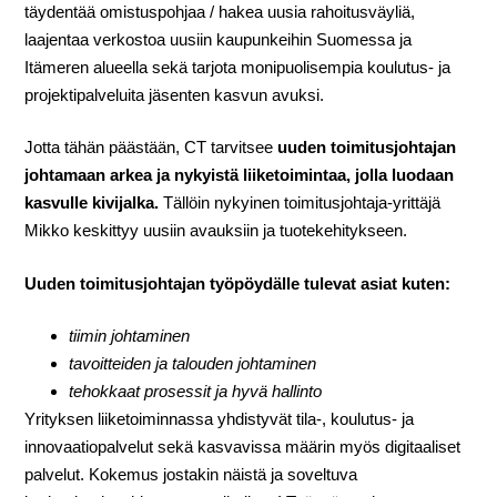
täydentää omistuspohjaa / hakea uusia rahoitusväyliä,
laajentaa verkostoa uusiin kaupunkeihin Suomessa ja
Itämeren alueella sekä tarjota monipuolisempia koulutus- ja
projektipalveluita jäsenten kasvun avuksi.
Jotta tähän päästään, CT tarvitsee
uuden
toimitusjohtajan
johtamaan arkea ja nykyistä liiketoimintaa, jolla luodaan
kasvulle kivijalka.
Tällöin nykyinen toimitusjohtaja-yrittäjä
Mikko keskittyy uusiin avauksiin ja tuotekehitykseen.
Uuden toimitusjohtajan työpöydälle tulevat asiat kuten:
tiimin johtaminen
tavoitteiden ja talouden johtaminen
tehokkaat prosessit ja hyvä hallinto
Yrityksen liiketoiminnassa yhdistyvät tila-, koulutus- ja
innovaatiopalvelut sekä kasvavissa määrin myös digitaaliset
palvelut. Kokemus jostakin näistä ja soveltuva