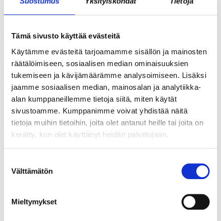
LABORATORIOKOORDINAATTORI (OSA-
Suostumus
Yksityiskohdat
Tietoja
AIKAINEN)
Tämä sivusto käyttää evästeitä
Käytämme evästeitä tarjoamamme sisällön ja mainosten
räätälöimiseen, sosiaalisen median ominaisuuksien
tukemiseen ja kävijämäärämme analysoimiseen. Lisäksi
jaamme sosiaalisen median, mainosalan ja analytiikka-
alan kumppaneillemme tietoja siitä, miten käytät
sivustoamme. Kumppanimme voivat yhdistää näitä
tietoja muihin tietoihin, joita olet antanut heille tai joita on
kerätty, kun olet käyttänyt heidän palvelujaan.
JÄSENEN KYNÄSTÄ – TILA MERKITSEE
Suostumuksen
MARKKINOINNISSA – KUUKIN EEVA
Välttämätön
valinta
RISTKARI
Mieltymykset