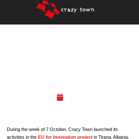
CRAZY TOWN CONNECTS
ALBANIAN STARTUP
ECOSYSTEM TO THE
WORLD
14.10.19
During the week of 7 October, Crazy Town launched its
activities in the
EU for Innovation project
in Tirana, Albania.