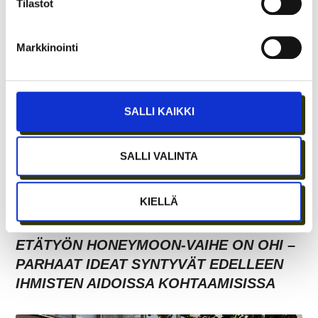
Tilastot
TARJOAVATKO COWORKING-TILAT
KOKOUSTILOJA?
Markkinointi
SALLI KAIKKI
SALLI VALINTA
KIELLÄ
ETÄTYÖN HONEYMOON-VAIHE ON OHI –
PARHAAT IDEAT SYNTYVÄT EDELLEEN
IHMISTEN AIDOISSA KOHTAAMISISSA