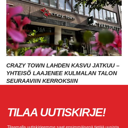
CRAZY TOWN LAHDEN KASVU JATKUU –
YHTEISÖ LAAJENEE KULMALAN TALON
SEURAAVIIN KERROKSIIN
TILAA UUTISKIRJE!
Tilaamalla uutiskirjeemme saat ensimmäisenä tietää uusista