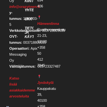
634
Oy
KIINTEISTÖKEHITTÄJILLE
406
info@crazytown.fi
YHTEYSTIEDOT
y-
tunnus:
1880903-
UKK
Hämeenlinna
5
TIETOSUOJA
Raatihuoneenkatu
Verkkolaskuosoite:
003718809035
JA
21-23,
OVT-
KÄYTTÖEHDOT
13100
tunnus:
003718809035
+358
Operaattori:
Apix
50
Messaging
412
Oy
7945
Välittäjätunnus:
003723327487
Katso
Jyväskylä
lisää
Kauppakatu
asiakkaidemme
39,
arvosteluita
40100
+358