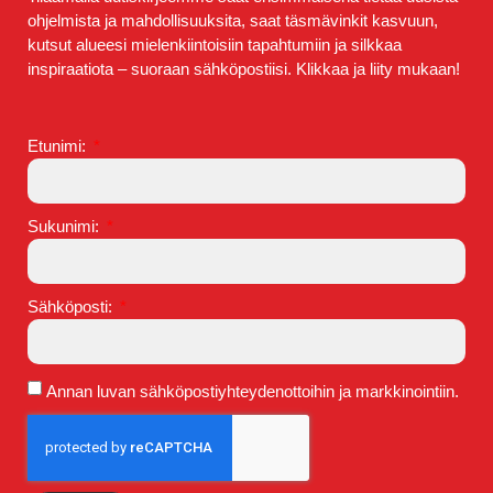
ohjelmista ja mahdollisuuksita, saat täsmävinkit kasvuun,
kutsut alueesi mielenkiintoisiin tapahtumiin ja silkkaa
inspiraatiota – suoraan sähköpostiisi. Klikkaa ja liity mukaan!
Etunimi:
Sukunimi:
Sähköposti:
Annan luvan sähköpostiyhteydenottoihin ja markkinointiin.