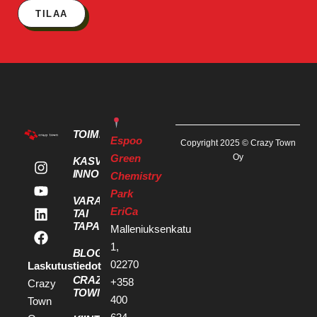
TILAA
TOIMITILAT
Espoo
Copyright 2025 © Crazy Town
Green
Oy
KASVU- JA
INNOVAATIOPALVELUT
Chemistry
Park
VARAA KOKOUS
EriCa
TAI
TAPAHTUMATILA
Malleniuksenkatu
1,
BLOGI
02270
Laskutustiedot
CRAZY
+358
Crazy
TOWN
400
Town