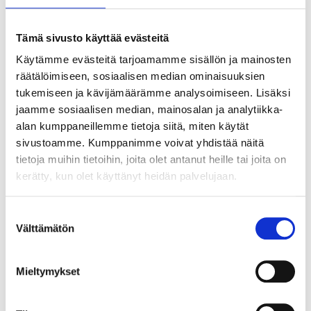
Tämä sivusto käyttää evästeitä
Käytämme evästeitä tarjoamamme sisällön ja mainosten
räätälöimiseen, sosiaalisen median ominaisuuksien
tukemiseen ja kävijämäärämme analysoimiseen. Lisäksi
ASIAKASYMMÄRRYS SYNTYY IHMISTEN
jaamme sosiaalisen median, mainosalan ja analytiikka-
KESKELLÄ – JA NIIN SYNTYY MYÖS
alan kumppaneillemme tietoja siitä, miten käytät
sivustoamme. Kumppanimme voivat yhdistää näitä
MYYNTI
tietoja muihin tietoihin, joita olet antanut heille tai joita on
kerätty, kun olet käyttänyt heidän palvelujaan.
Suostumuksen
Välttämätön
valinta
Mieltymykset