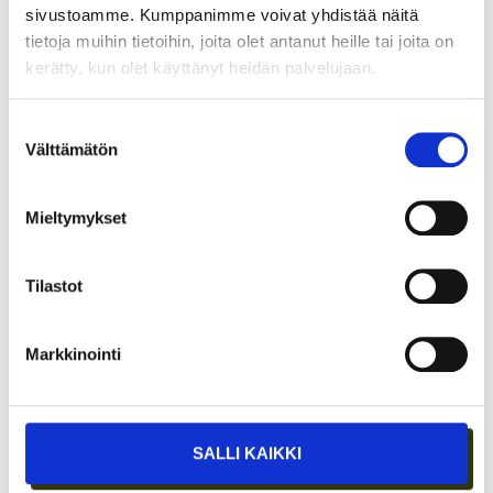
sivustoamme. Kumppanimme voivat yhdistää näitä
tietoja muihin tietoihin, joita olet antanut heille tai joita on
kerätty, kun olet käyttänyt heidän palvelujaan.
Suostumuksen
Välttämätön
valinta
Mieltymykset
ASIAKASYMMÄRRYS SYNTYY IHMISTEN
KESKELLÄ – JA NIIN SYNTYY MYÖS
Tilastot
MYYNTI
Markkinointi
SALLI KAIKKI