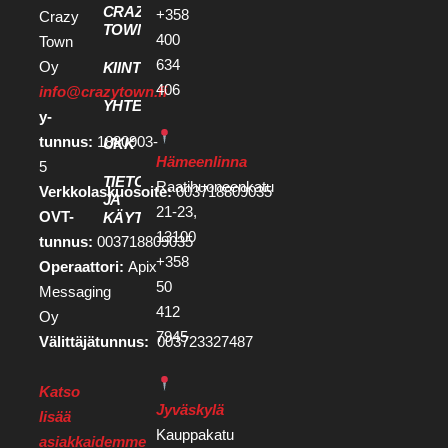
CRAZY
+358
Crazy
TOWN
400
Town
634
Oy
KIINTEISTÖKEHITTÄJILLE
406
info@crazytown.fi
YHTEYSTIEDOT
y-
tunnus:
1880903-
UKK
Hämeenlinna
5
TIETOSUOJA
Raatihuoneenkatu
Verkkolaskuosoite:
003718809035
JA
21-23,
OVT-
KÄYTTÖEHDOT
13100
tunnus:
003718809035
+358
Operaattori:
Apix
50
Messaging
412
Oy
7945
Välittäjätunnus:
003723327487
Katso
Jyväskylä
lisää
Kauppakatu
asiakkaidemme