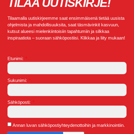
TILAA UUTISKIRJE!
Tilaamalla uutiskirjeemme saat ensimmäisenä tietää uusista
ohjelmista ja mahdollisuuksita, saat täsmävinkit kasvuun,
kutsut alueesi mielenkiintoisiin tapahtumiin ja silkkaa
inspiraatiota – suoraan sähköpostiisi. Klikkaa ja liity mukaan!
Etunimi:
Sukunimi:
Sähköposti:
Annan luvan sähköpostiyhteydenottoihin ja markkinointiin.