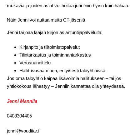
mukavia ja joiden asiat voi hoitaa juuri niin hyvin kuin haluaa.
Näin Jenni voi auttaa muita CT-jäseniä
Jenni tarjoaa laajan kirjon asiantuntijapalveluita:
Kirjanpito ja tilitoimistopalvelut
Tilintarkastus ja toiminnantarkastus
Verosuunnittelu
Hallitusosaaminen, erityisesti taloyhtiöissä
Jos oma taloyhtiö kaipaa lisävoimia hallitukseen – tai jos
yhtiökokous lähestyy – Jenniin kannattaa olla yhteydessä.
Jenni Mannila
0408304405
jenni@vouditar.fi