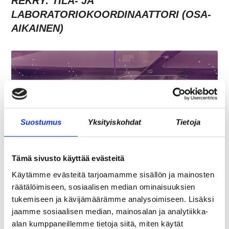
REKRY: TILA- JA
LABORATORIOKOORDINAATTORI (OSA-
AIKAINEN)
Suostumus
Yksityiskohdat
Tietoja
Tämä sivusto käyttää evästeitä
JÄSENEN KYNÄSTÄ – TILA MERKITSEE
Käytämme evästeitä tarjoamamme sisällön ja mainosten
MARKKINOINNISSA – KUUKIN EEVA
räätälöimiseen, sosiaalisen median ominaisuuksien
RISTKARI
tukemiseen ja kävijämäärämme analysoimiseen. Lisäksi
jaamme sosiaalisen median, mainosalan ja analytiikka-
alan kumppaneillemme tietoja siitä, miten käytät