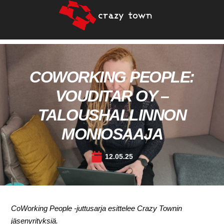
COWORKING PEOPLE:
VOUDITAR OY –
TALOUSHALLINNON
MONIOSAAJA
12.05.25
CoWorking People -juttusarja esittelee Crazy Townin
jäsenyrityksiä.