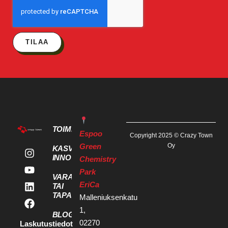
TILAA
TOIMITILAT
Espoo
Copyright 2025 © Crazy Town
Green
Oy
KASVU- JA
INNOVAATIOPALVELUT
Chemistry
Park
VARAA KOKOUS
EriCa
TAI
TAPAHTUMATILA
Malleniuksenkatu
1,
BLOGI
02270
Laskutustiedot