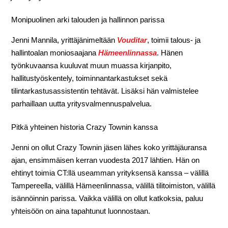
Monipuolinen arki talouden ja hallinnon parissa
Jenni Mannila, yrittäjänimeltään
Vouditar
, toimii talous- ja
hallintoalan moniosaajana
Hämeenlinnassa
. Hänen
työnkuvaansa kuuluvat muun muassa kirjanpito,
hallitustyöskentely, toiminnantarkastukset sekä
tilintarkastusassistentin tehtävät. Lisäksi hän valmistelee
parhaillaan uutta yritysvalmennuspalvelua.
Pitkä yhteinen historia Crazy Townin kanssa
Jenni on ollut Crazy Townin jäsen lähes koko yrittäjäuransa
ajan, ensimmäisen kerran vuodesta 2017 lähtien. Hän on
ehtinyt toimia CT:llä useamman yrityksensä kanssa – välillä
Tampereella, välillä Hämeenlinnassa, välillä tilitoimiston, välillä
isännöinnin parissa. Vaikka välillä on ollut katkoksia, paluu
yhteisöön on aina tapahtunut luonnostaan.