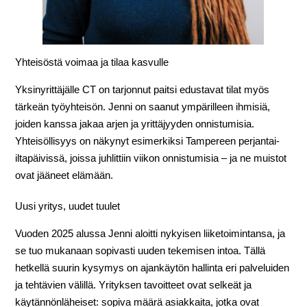
Yhteisöstä voimaa ja tilaa kasvulle
Yksinyrittäjälle CT on tarjonnut paitsi edustavat tilat myös
tärkeän työyhteisön. Jenni on saanut ympärilleen ihmisiä,
joiden kanssa jakaa arjen ja yrittäjyyden onnistumisia.
Yhteisöllisyys on näkynyt esimerkiksi Tampereen perjantai-
iltapäivissä, joissa juhlittiin viikon onnistumisia – ja ne muistot
ovat jääneet elämään.
Uusi yritys, uudet tuulet
Vuoden 2025 alussa Jenni aloitti nykyisen liiketoimintansa, ja
se tuo mukanaan sopivasti uuden tekemisen intoa. Tällä
hetkellä suurin kysymys on ajankäytön hallinta eri palveluiden
ja tehtävien välillä. Yrityksen tavoitteet ovat selkeät ja
käytännönläheiset: sopiva määrä asiakkaita, jotka ovat