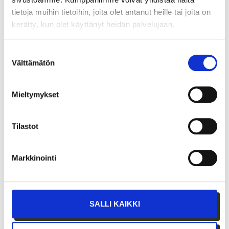
tietoja muihin tietoihin, joita olet antanut heille tai joita on
kerätty, kun olet käyttänyt heidän palvelujaan.
Suostumuksen
Välttämätön
valinta
Mieltymykset
ASIAKASYMMÄRRYS SYNTYY IHMISTEN
KESKELLÄ – JA NIIN SYNTYY MYÖS
MYYNTI
Tilastot
Markkinointi
SALLI KAIKKI