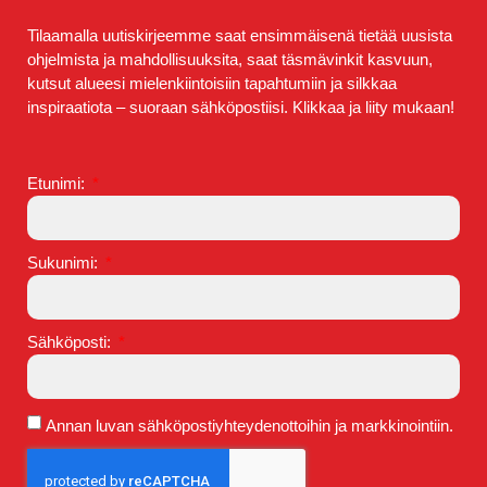
Tilaamalla uutiskirjeemme saat ensimmäisenä tietää uusista
ohjelmista ja mahdollisuuksita, saat täsmävinkit kasvuun,
kutsut alueesi mielenkiintoisiin tapahtumiin ja silkkaa
inspiraatiota – suoraan sähköpostiisi. Klikkaa ja liity mukaan!
Etunimi:
Sukunimi:
Sähköposti:
Annan luvan sähköpostiyhteydenottoihin ja markkinointiin.