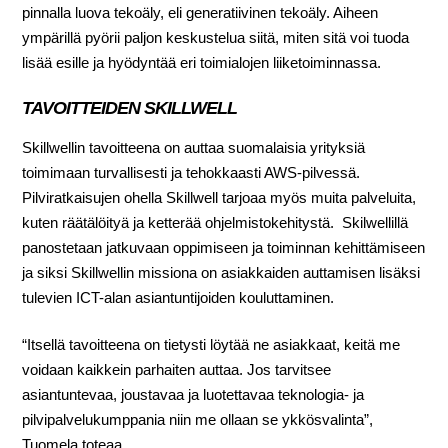
pinnalla luova tekoäly, eli generatiivinen tekoäly. Aiheen
ympärillä pyörii paljon keskustelua siitä, miten sitä voi tuoda
lisää esille ja hyödyntää eri toimialojen liiketoiminnassa.
TAVOITTEIDEN SKILLWELL
Skillwellin tavoitteena on auttaa suomalaisia yrityksiä
toimimaan turvallisesti ja tehokkaasti AWS-pilvessä.
Pilviratkaisujen ohella Skillwell tarjoaa myös muita palveluita,
kuten räätälöityä ja ketterää ohjelmistokehitystä. Skilwellillä
panostetaan jatkuvaan oppimiseen ja toiminnan kehittämiseen
ja siksi Skillwellin missiona on asiakkaiden auttamisen lisäksi
tulevien ICT-alan asiantuntijoiden kouluttaminen.
“Itsellä tavoitteena on tietysti löytää ne asiakkaat, keitä me
voidaan kaikkein parhaiten auttaa. Jos tarvitsee
asiantuntevaa, joustavaa ja luotettavaa teknologia- ja
pilvipalvelukumppania niin me ollaan se ykkösvalinta”,
Tuomela toteaa.