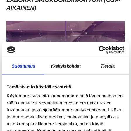
LABORATORIOKOORDINAATTORI (OSA-
AIKAINEN)
Suostumus
Yksityiskohdat
Tietoja
Tämä sivusto käyttää evästeitä
JÄSENEN KYNÄSTÄ – TILA MERKITSEE
Käytämme evästeitä tarjoamamme sisällön ja mainosten
MARKKINOINNISSA – KUUKIN EEVA
räätälöimiseen, sosiaalisen median ominaisuuksien
RISTKARI
tukemiseen ja kävijämäärämme analysoimiseen. Lisäksi
jaamme sosiaalisen median, mainosalan ja analytiikka-
alan kumppaneillemme tietoja siitä, miten käytät
sivustoamme. Kumppanimme voivat yhdistää näitä