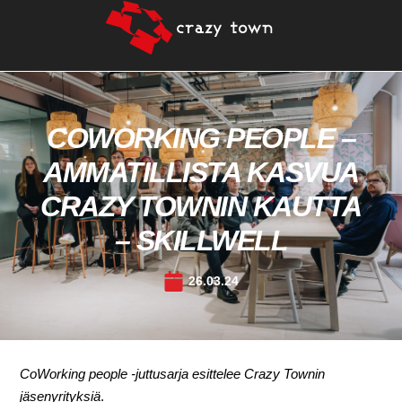
COWORKING PEOPLE –
AMMATILLISTA KASVUA
CRAZY TOWNIN KAUTTA
– SKILLWELL
26.03.24
CoWorking people -juttusarja esittelee Crazy Townin
jäsenyrityksiä
.