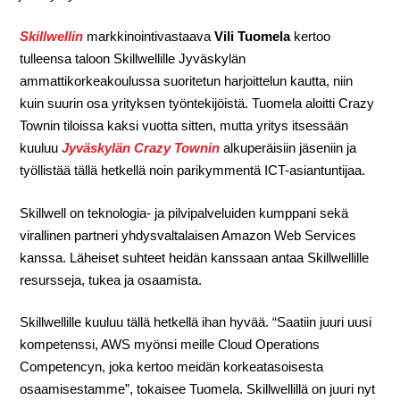
Skillwellin
markkinointivastaava
Vili Tuomela
kertoo
tulleensa taloon Skillwellille Jyväskylän
ammattikorkeakoulussa suoritetun harjoittelun kautta, niin
kuin suurin osa yrityksen työntekijöistä. Tuomela aloitti Crazy
Townin tiloissa kaksi vuotta sitten, mutta yritys itsessään
kuuluu
Jyväskylän Crazy Townin
alkuperäisiin jäseniin ja
työllistää tällä hetkellä noin parikymmentä ICT-asiantuntijaa.
Skillwell on teknologia- ja pilvipalveluiden kumppani sekä
virallinen partneri yhdysvaltalaisen Amazon Web Services
kanssa. Läheiset suhteet heidän kanssaan antaa Skillwellille
resursseja, tukea ja osaamista.
Skillwellille kuuluu tällä hetkellä ihan hyvää. “Saatiin juuri uusi
kompetenssi, AWS myönsi meille Cloud Operations
Competencyn, joka kertoo meidän korkeatasoisesta
osaamisestamme”, tokaisee Tuomela. Skillwellillä on juuri nyt