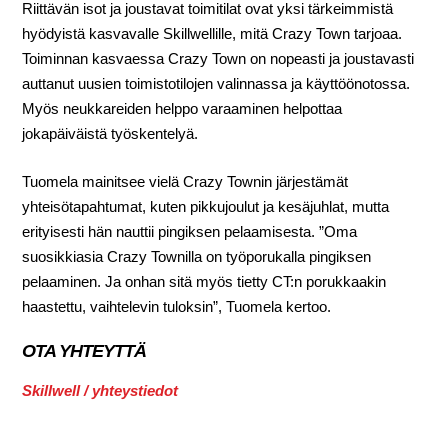
Riittävän isot ja joustavat toimitilat ovat yksi tärkeimmistä
hyödyistä kasvavalle Skillwellille, mitä Crazy Town tarjoaa.
Toiminnan kasvaessa Crazy Town on nopeasti ja joustavasti
auttanut uusien toimistotilojen valinnassa ja käyttöönotossa.
Myös neukkareiden helppo varaaminen helpottaa
jokapäiväistä työskentelyä.
Tuomela mainitsee vielä Crazy Townin järjestämät
yhteisötapahtumat, kuten pikkujoulut ja kesäjuhlat, mutta
erityisesti hän nauttii pingiksen pelaamisesta. ”Oma
suosikkiasia Crazy Townilla on työporukalla pingiksen
pelaaminen. Ja onhan sitä myös tietty CT:n porukkaakin
haastettu, vaihtelevin tuloksin”, Tuomela kertoo.
OTA YHTEYTTÄ
Skillwell / yhteystiedot