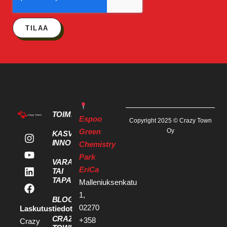
TILAA
TOIMITILAT
Espoo
Copyright 2025 © Crazy Town
Green
Oy
KASVU- JA
INNOVAATIOPALVELUT
Chemistry
Park
VARAA KOKOUS
EriCa
TAI
TAPAHTUMATILA
Malleniuksenkatu
1,
BLOGI
02270
Laskutustiedot
CRAZY
+358
Crazy