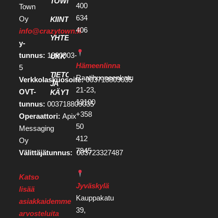
TOWN
400
Town
634
Oy
KIINTEISTÖKEHITTÄJILLE
406
info@crazytown.fi
YHTEYSTIEDOT
y-
tunnus:
1880903-
UKK
Hämeenlinna
5
TIETOSUOJA
Raatihuoneenkatu
Verkkolaskuosoite:
003718809035
JA
21-23,
OVT-
KÄYTTÖEHDOT
13100
tunnus:
003718809035
+358
Operaattori:
Apix
50
Messaging
412
Oy
7945
Välittäjätunnus:
003723327487
Katso
Jyväskylä
lisää
Kauppakatu
asiakkaidemme
39,
arvosteluita