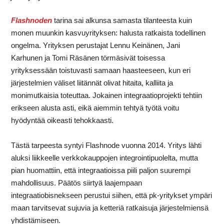
Flashnoden
tarina
sai
alkunsa
samasta
tilanteesta
kuin
monen
muunkin
kasvuyrityksen:
halusta
ratkaista
todellinen
ongelma.
Yrityksen
perustajat
Lennu
Keinänen,
Jani
Karhunen
ja
Tomi
Räsänen
törmäsivät
toisessa
yrityksessään
toistuvasti
samaan
haasteeseen,
kun
eri
järjestelmien
väliset
liitännät
olivat
hitaita,
kalliita
ja
monimutkaisia
toteuttaa.
Jokainen
integraatioprojekti
tehtiin
erikseen
alusta
asti,
eikä
aiemmin
tehtyä
työtä
voitu
hyödyntää
oikeasti
tehokkaasti.
Tästä
tarpeesta
syntyi
Flashnode
vuonna
2014.
Yritys
lähti
aluksi
liikkeelle
verkkokauppojen
integrointipuolelta,
mutta
pian
huomattiin,
että
integraatioissa
piili
paljon
suurempi
mahdollisuus.
Päätös
siirtyä
laajempaan
integraatiobisnekseen
perustui
siihen,
että
pk-yritykset
ympäri
maan
tarvitsevat
sujuvia
ja
ketteriä
ratkaisuja
järjestelmiensä
yhdistämiseen.