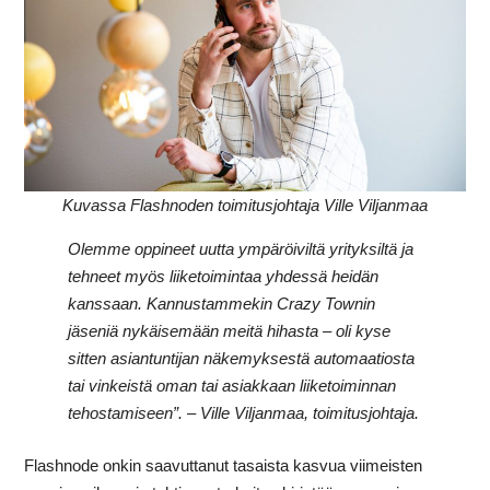
Kuvassa Flashnoden toimitusjohtaja Ville Viljanmaa
Olemme
oppineet
uutta
ympäröiviltä
yrityksiltä
ja
tehneet
myös
liiketoimintaa
yhdessä
heidän
kanssaan.
Kannustammekin
Crazy
Townin
jäseniä
nykäisemään
meitä
hihasta
–
oli
kyse
sitten
asiantuntijan
näkemyksestä
automaatiosta
tai
vinkeistä
oman
tai
asiakkaan
liiketoiminnan
tehostamiseen”.
–
Ville
Viljanmaa,
toimitusjohtaja.
Flashnode
onkin
saavuttanut
tasaista
kasvua
viimeisten