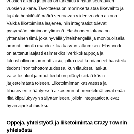
vuosien
aikana
ja
tahtia
on
tarkoitus
kiristää
seuraavien
vuosien
aikana.
Tavoitteena
on
moninkertaistaa
liikevaihto
ja
tuplata
henkilöstömäärä
seuraavan
viiden
vuoden
aikana.
Vaikka
liiketoiminta
laajenee,
niin
integraatiot
tulevat
pysymään
toiminnan
ytimenä.
Flashnoden
takana
on
yhtenäinen
tiimi,
joka
hyvällä
yhteishengellä
ja
monipuolisella
ammattitaidolla
mahdollistaa
kasvun
jatkumisen.
Flashnode
on
auttanut
laajasti
esimerkiksi
verkkokauppoja
ja
taloushallinnon
ammattilaisia,
jotka
ovat
kohdanneet
haasteita
tiedonsiirron
tehottomuudessa,
kun
tilaukset,
laskut,
varastosaldot
ja
muut
tiedot
on
pitänyt
siirtää
käsin
järjestelmästä
toiseen.
Liiketoiminnan
kasvaessa
ja
tilausrivien
lisääntyessä
aikaisemmat
menetelmät
eivät
enää
riitä
kilpailukyvyn
säilyttämiseen,
jolloin
integraatiot
tulevat
hyvin
ajankohtaisiksi.
Oppeja,
yhteistyötä
ja
liiketoimintaa
Crazy
Townin
yhteisöstä