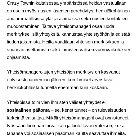
Crazy Townin kaltaisessa ympäristössä heidän vastuullaan
on usein myös uusien jäsenten perehdytys, henkilökohtainen
apu ammatillisissa ylä- ja alamäissä sekä uusien kontaktien
muodostaminen. Taitava yhteisömanageri osaa luoda
merkityksellisiä yhteyksiä, kannustaa yhteistyöhön ja edistää
tiedon jakamista. Heiltä vaaditaan yhteisen merkityksen ja
suunnan asettamista sekä ihmisten välisen vuorovaikutuksen
ohjaamista.
Yhteisömanageroitujen yhteisöjen merkitys on kasvanut
erityisesti pandemian jälkeen, kun ihmiset arvostavat
henkilökohtaista tunnetta enemmän kuin koskaan.
Yhteisöissä toimivien ihmisten väliset yhteydet eli
sosiaalinen pääoma
– se, kenet tunnet – on tulevaisuuden
tärkeintä valuuttaa. Mikäli yhteisömanagerit ovat onnistuneet
työssään luomaan turvallisen ja luotettavan yhteisön, kuka
tahansa voi sosiaalisen pääoman kautta saavuttaa ihmeitä.