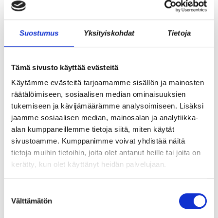
MARKKINOINNISSA – KUUKIN EEVA
RISTKARI
Suostumus
Yksityiskohdat
Tietoja
Tämä sivusto käyttää evästeitä
Käytämme evästeitä tarjoamamme sisällön ja mainosten
räätälöimiseen, sosiaalisen median ominaisuuksien
tukemiseen ja kävijämäärämme analysoimiseen. Lisäksi
jaamme sosiaalisen median, mainosalan ja analytiikka-
alan kumppaneillemme tietoja siitä, miten käytät
sivustoamme. Kumppanimme voivat yhdistää näitä
tietoja muihin tietoihin, joita olet antanut heille tai joita on
ASIAKASYMMÄRRYS SYNTYY IHMISTEN
kerätty, kun olet käyttänyt heidän palvelujaan.
KESKELLÄ – JA NIIN SYNTYY MYÖS
MYYNTI
Suostumuksen
Välttämätön
valinta