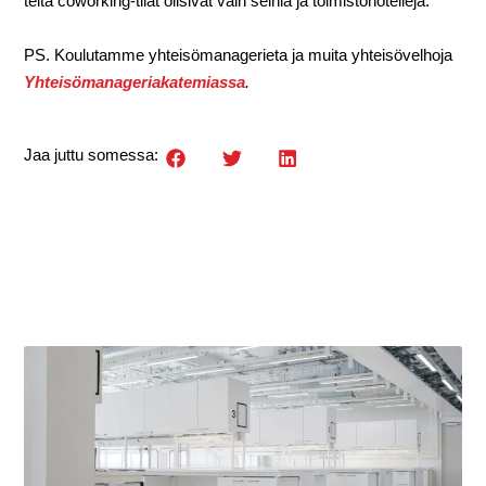
teitä coworking-tilat olisivat vain seiniä ja toimistohotelleja.
PS. Koulutamme yhteisömanagerieta ja muita yhteisövelhoja
Yhteisömanageriakatemiassa
.
Jaa juttu somessa: