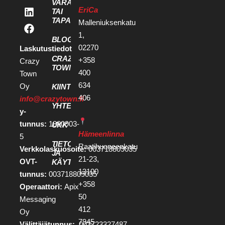
VARAA KOKOUS
EriCa
TAI
TAPAHTUMATILA
Malleniuksenkatu
1,
BLOGI
02270
Laskutustiedot
CRAZY
+358
Crazy
TOWN
400
Town
634
Oy
KIINTEISTÖKEHITTÄJILLE
406
info@crazytown.fi
YHTEYSTIEDOT
y-
tunnus:
1880903-
UKK
Hämeenlinna
5
TIETOSUOJA
Raatihuoneenkatu
Verkkolaskuosoite:
003718809035
JA
21-23,
OVT-
KÄYTTÖEHDOT
13100
tunnus:
003718809035
+358
Operaattori:
Apix
50
Messaging
412
Oy
7945
Välittäjätunnus:
003723327487