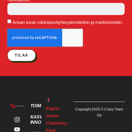
Annan luvan sähköpostiyhteydenottoihin ja markkinointiin.
TILAA
TOIMITILAT
Espoo
Copyright 2025 © Crazy Town
Green
Oy
KASVU- JA
INNOVAATIOPALVELUT
Chemistry
Park