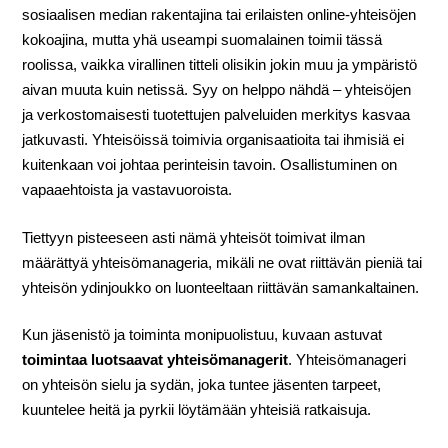
sosiaalisen median rakentajina tai erilaisten online-yhteisöjen
kokoajina, mutta yhä useampi suomalainen toimii tässä
roolissa, vaikka virallinen titteli olisikin jokin muu ja ympäristö
aivan muuta kuin netissä. Syy on helppo nähdä – yhteisöjen
ja verkostomaisesti tuotettujen palveluiden merkitys kasvaa
jatkuvasti. Yhteisöissä toimivia organisaatioita tai ihmisiä ei
kuitenkaan voi johtaa perinteisin tavoin. Osallistuminen on
vapaaehtoista ja vastavuoroista.
Tiettyyn pisteeseen asti nämä yhteisöt toimivat ilman
määrättyä yhteisömanageria, mikäli ne ovat riittävän pieniä tai
yhteisön ydinjoukko on luonteeltaan riittävän samankaltainen.
Kun jäsenistö ja toiminta monipuolistuu, kuvaan astuvat
toimintaa luotsaavat yhteisömanagerit
. Yhteisömanageri
on yhteisön sielu ja sydän, joka tuntee jäsenten tarpeet,
kuuntelee heitä ja pyrkii löytämään yhteisiä ratkaisuja.