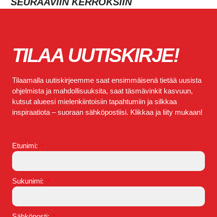
SEURAAVIIN KERROKSIIN
TILAA UUTISKIRJE!
Tilaamalla uutiskirjeemme saat ensimmäisenä tietää uusista
ohjelmista ja mahdollisuuksita, saat täsmävinkit kasvuun,
kutsut alueesi mielenkiintoisiin tapahtumiin ja silkkaa
inspiraatiota – suoraan sähköpostiisi. Klikkaa ja liity mukaan!
Etunimi:
Sukunimi:
Sähköposti: