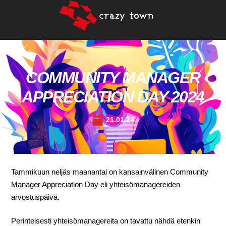
COMMUNITY MANAGER
APPRECIATION DAY 2024
21.01.24
Tammikuun neljäs maanantai on kansainvälinen Community
Manager Appreciation Day eli yhteisömanagereiden
arvostuspäivä.
Perinteisesti yhteisömanagereita on tavattu nähdä etenkin