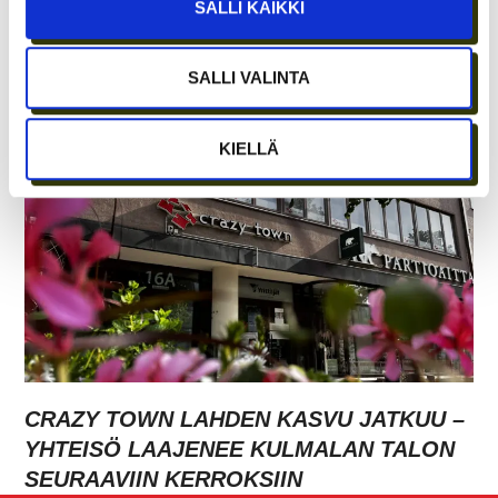
SALLI KAIKKI
ETÄTYÖN HONEYMOON-VAIHE ON OHI –
PARHAAT IDEAT SYNTYVÄT EDELLEEN
SALLI VALINTA
IHMISTEN AIDOISSA KOHTAAMISISSA
KIELLÄ
CRAZY TOWN LAHDEN KASVU JATKUU –
YHTEISÖ LAAJENEE KULMALAN TALON
SEURAAVIIN KERROKSIIN