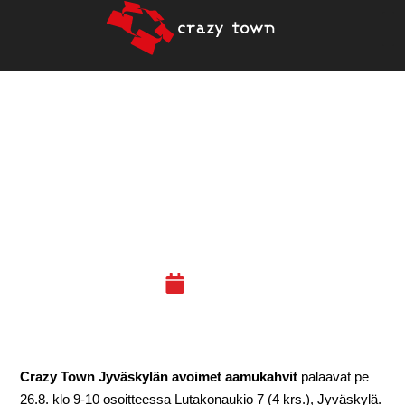
KUINKA HYÖDYNTÄÄ
DIGITAALISIA KANAVIA
BISNEKSESSÄ? PE 26.8.
KLO 9-10
19.08.16
Crazy Town Jyväskylän avoimet aamukahvit
palaavat pe
26.8. klo 9-10 osoitteessa Lutakonaukio 7 (4 krs.), Jyväskylä.