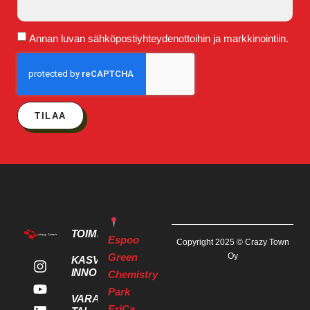
Annan luvan sähköpostiyhteydenottoihin ja markkinointiin.
TILAA
TOIMITILAT
Espoo
Copyright 2025 © Crazy Town
Green
Oy
KASVU- JA
INNOVAATIOPALVELUT
Chemistry
Park
VARAA KOKOUS
EriCa