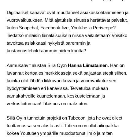
Digitaaliset kanavat ovat muuttaneet asiakaskohtaamiseen ja
vuorovaikutuksen. Mitä ajatuksia sinussa herättävät palvelut,
kuten Snapchat, Facebook-live, Youtube ja Periscope?
Tiedätkö millaisin lainalaisuuksin niissä vaikutetaan? Voisitko
tavoittaa asiakkaasi nykyistä paremmin ja
kustannustehokkaammin niiden kautta?
Aamukahvit alustaa Siliä Oy:n
Hanna Liimatainen
. Hän on
luvannut kertoa esimerkkicaseja sekä paljastaa stepit siihen,
kuinka otat lähdön liikkuvan kuvan ja vuorovaikutuksen
hyödyntämiseen eri kanavissa. Tervetuloa mukaan
aamukahveille kuuntelemaan, keskustelemaan ja
verkostoitumaan! Tilaisuus on maksuton.
Siliä Oy:n tunnetuin projekti on Tubecon, jota he ovat olleet
tuottamassa sen alusta asti. Tubecon on ollut aitiopaikka
kokea Youtuben ympärille muodostunut ilmiö ja miten