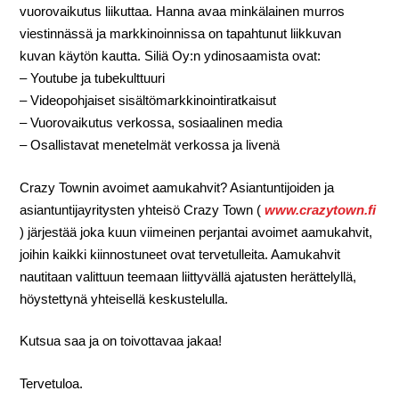
vuorovaikutus liikuttaa. Hanna avaa minkälainen murros
viestinnässä ja markkinoinnissa on tapahtunut liikkuvan
kuvan käytön kautta. Siliä Oy:n ydinosaamista ovat:
– Youtube ja tubekulttuuri
– Videopohjaiset sisältömarkkinointiratkaisut
– Vuorovaikutus verkossa, sosiaalinen media
– Osallistavat menetelmät verkossa ja livenä
Crazy Townin avoimet aamukahvit? Asiantuntijoiden ja
asiantuntijayritysten yhteisö Crazy Town (
www.crazytown.fi
) järjestää joka kuun viimeinen perjantai avoimet aamukahvit,
joihin kaikki kiinnostuneet ovat tervetulleita. Aamukahvit
nautitaan valittuun teemaan liittyvällä ajatusten herättelyllä,
höystettynä yhteisellä keskustelulla.
Kutsua saa ja on toivottavaa jakaa!
Tervetuloa.