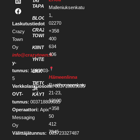
TAI
TAPAHTUMATILA
Malleniuksenkatu
1,
BLOGI
02270
Laskutustiedot
CRAZY
+358
Crazy
TOWN
400
Town
634
Oy
KIINTEISTÖKEHITTÄJILLE
406
info@crazytown.fi
YHTEYSTIEDOT
y-
tunnus:
1880903-
UKK
Hämeenlinna
5
TIETOSUOJA
Raatihuoneenkatu
Verkkolaskuosoite:
003718809035
JA
21-23,
OVT-
KÄYTTÖEHDOT
13100
tunnus:
003718809035
+358
Operaattori:
Apix
50
Messaging
412
Oy
7945
Välittäjätunnus:
003723327487