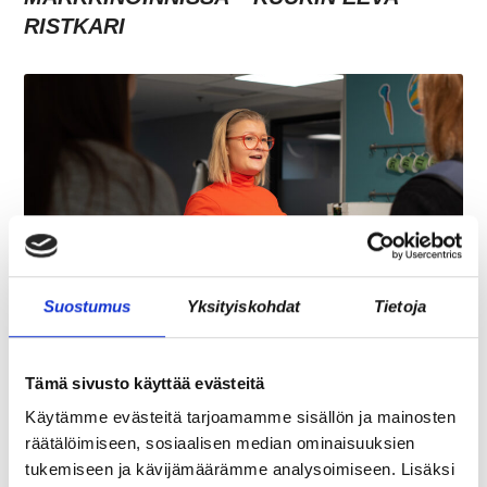
RISTKARI
Suostumus
Yksityiskohdat
Tietoja
ASIAKASYMMÄRRYS SYNTYY IHMISTEN
KESKELLÄ – JA NIIN SYNTYY MYÖS
Tämä sivusto käyttää evästeitä
MYYNTI
Käytämme evästeitä tarjoamamme sisällön ja mainosten
räätälöimiseen, sosiaalisen median ominaisuuksien
tukemiseen ja kävijämäärämme analysoimiseen. Lisäksi