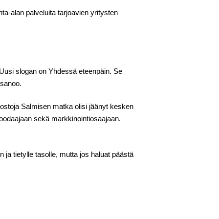
a-alan palveluita tarjoavien yritysten
. Uusi slogan on Yhdessä eteenpäin. Se
 sanoo.
kostoja Salmisen matka olisi jäänyt kesken
 koodaajaan sekä markkinointiosaajaan.
a tietylle tasolle, mutta jos haluat päästä