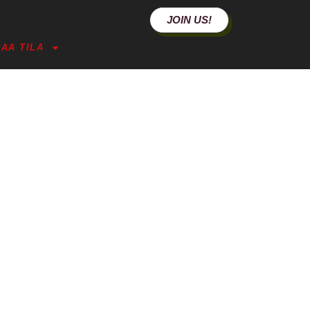
JOIN US!
AA TILA
OKAUPANKÄYNTIIN
I PÄRJÄÄ YKSIN”