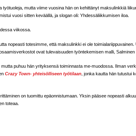
yötuoleja, mutta viime vuosina hän on kehittänyt maksulinkkiä liikunt
istui vuosi sitten keväällä, ja slogan oli: Yhdessäliikkumisen iloa.
hdessa viikossa.
ta nopeasti totesimme, että maksulinkki ei ole toimialariippuvainen
osaamisverkostot ovat tulevaisuuden työntekemisen malli, Salminen
tta, mutta puhuu hän yrityksensä toiminnasta me-muodossa. Ilman ver
ten
Crazy Town- yhteisölliseen työtilaan
, jonka kautta hän tutustui
rittäminen on tuomittu epäonnistumaan. Yksin pääsee nopeasti alkuun j
nen toteaa.