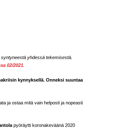
ta syntyneestä yhdessä tekemisestä.
ssa 02/2021.
nakriisin kynnyksellä. Onneksi suuntaa
a ja ostaa mitä vain helposti ja nopeasti
antola
pyöräytti koronakeväänä 2020