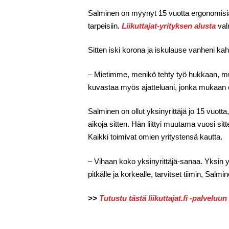
Salminen on myynyt 15 vuotta ergonomisia t
tarpeisiin.
Liikuttajat-yrityksen alusta
valm
Sitten iski korona ja iskulause vanheni ka
– Mietimme, menikö tehty työ hukkaan, mut
kuvastaa myös ajatteluani, jonka mukaan 
Salminen on ollut yksinyrittäjä jo 15 vuo
aikoja sitten. Hän liittyi muutama vuosi sit
Kaikki toimivat omien yritystensä kautta.
– Vihaan koko yksinyrittäjä-sanaa. Yksin y
pitkälle ja korkealle, tarvitset tiimin, Salmi
>>
Tutustu tästä liikuttajat.fi -palveluun