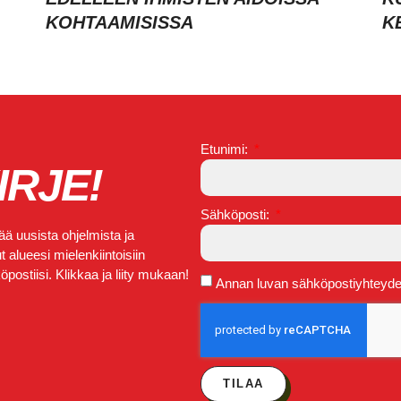
KOHTAAMISISSA
K
Etunimi:
IRJE!
Sähköposti:
ä uusista ohjelmista ja
 alueesi mielenkiintoisiin
postiisi. Klikkaa ja liity mukaan!
Annan luvan sähköpostiyhteydeno
TILAA