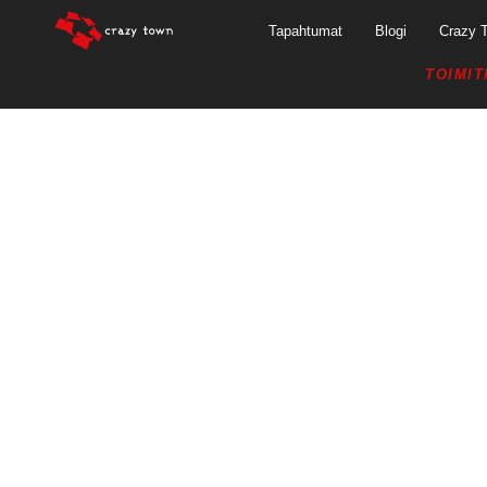
Tapahtumat
Blogi
Crazy 
TOIMIT
YKSINYRITTÄJÄ 
YRITTÄJIEN VER