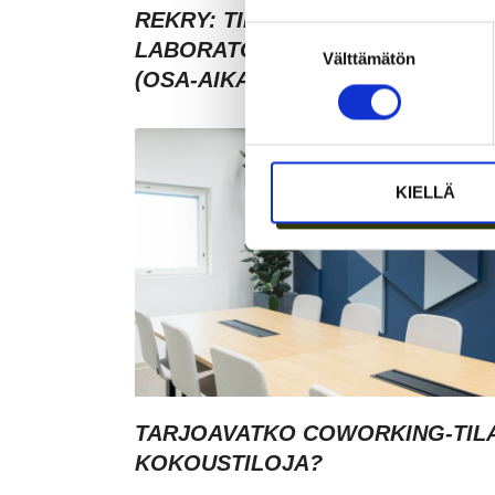
REKRY: TILA- JA
Suostumuksen
LABORATORIOKOORDINAATTOR
Välttämätön
valinta
(OSA-AIKAINEN)
KIELLÄ
TARJOAVATKO COWORKING-TIL
KOKOUSTILOJA?