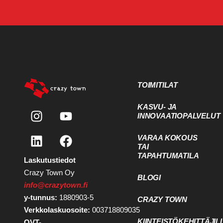
TOIMITILAT
KASVU- JA
INNOVAATIOPALVELUT
VARAA KOKOUS
TAI
TAPAHTUMATILA
Laskutustiedot
Crazy Town Oy
BLOGI
info@crazytown.fi
y-tunnus:
1880903-5
CRAZY TOWN
Verkkolaskuosoite:
003718809035
KIINTEISTÖKEHITTÄJIL
OVT-