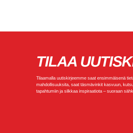
TILAA UUTISK
Tilaamalla uutiskirjeemme saat ensimmäisenä tietä
mahdollisuuksita, saat täsmävinkit kasvuun, kutsut
tapahtumiin ja silkkaa inspiraatiota – suoraan sähkö