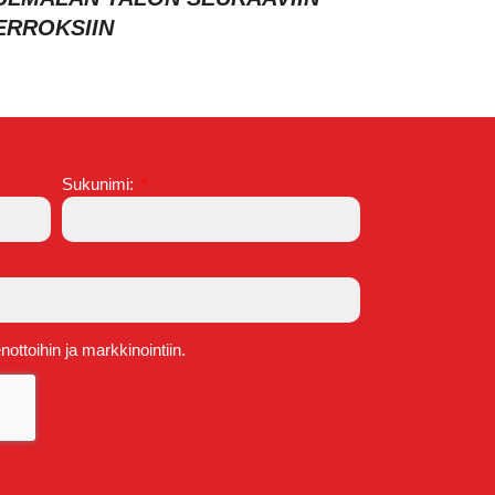
ERROKSIIN
Sukunimi:
ttoihin ja markkinointiin.