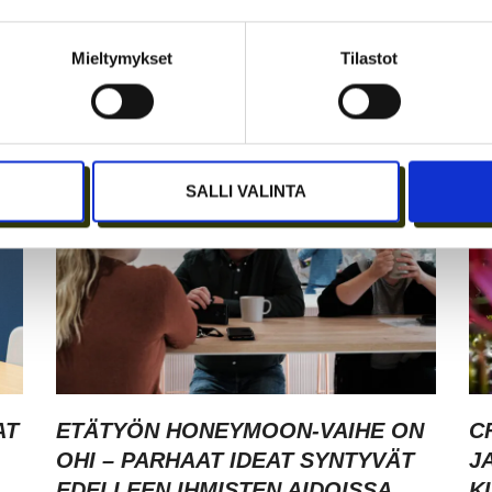
JÄSENEN KYNÄSTÄ – TILA
A
I
MERKITSEE MARKKINOINNISSA –
I
Mieltymykset
Tilastot
KUUKIN EEVA RISTKARI
S
SALLI VALINTA
AT
ETÄTYÖN HONEYMOON-VAIHE ON
C
OHI – PARHAAT IDEAT SYNTYVÄT
J
EDELLEEN IHMISTEN AIDOISSA
K