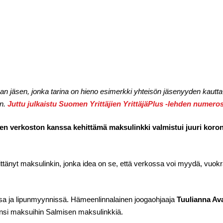
 jäsen, jonka tarina on hieno esimerkki yhteisön jäsenyyden kaut
en.
Juttu julkaistu Suomen Yrittäjien YrittäjäPlus -lehden numero
jien verkoston kanssa kehittämä maksulinkki valmistui juuri koro
ttänyt maksulinkin, jonka idea on se, että verkossa voi myydä, vuokrat
sa ja lipunmyynnissä. Hämeenlinnalainen joogaohjaaja
Tuulianna Av
ynsi maksuihin Salmisen maksulinkkiä.