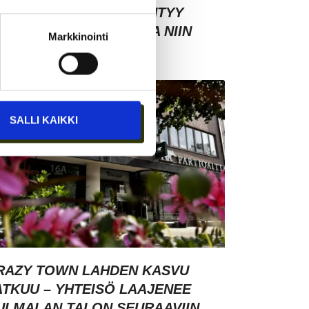
SIAKASYMMÄRRYS SYNTYY
HMISTEN KESKELLÄ – JA NIIN
Markkinointi
YNTYY MYÖS MYYNTI
SALLI KAIKKI
RAZY TOWN LAHDEN KASVU
ATKUU – YHTEISÖ LAAJENEE
ULMALAN TALON SEURAAVIIN