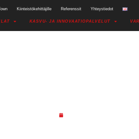
Town
Kiinteistökehittäjille
Referenssit
Yhteystiedot
ILAT
KASVU- JA INNOVAATIOPALVELUT
VAR
KEHITTI MAKSULINKIN VERKK
KOSTON AVULLA – ”KUKAAN E
22.03.21