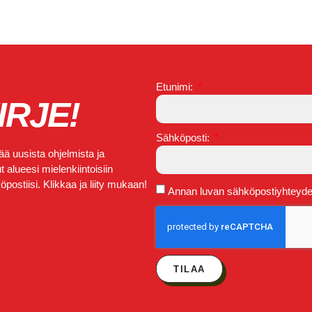
Etunimi:
IRJE!
Sähköposti:
ä uusista ohjelmista ja
 alueesi mielenkiintoisiin
postiisi. Klikkaa ja liity mukaan!
Annan luvan sähköpostiyhteydeno
TILAA