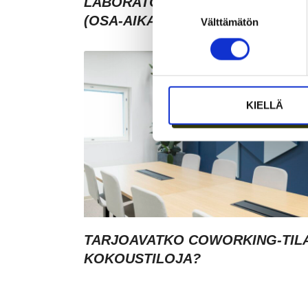
LABORATORIOKOORDINAATTOR
Suostumuksen
(OSA-AIKAINEN)
Välttämätön
valinta
KIELLÄ
TARJOAVATKO COWORKING-TIL
KOKOUSTILOJA?