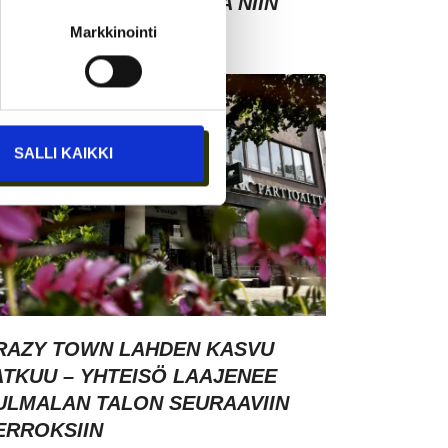
HMISTEN KESKELLÄ – JA NIIN
YNTYY MYÖS MYYNTI
Markkinointi
SALLI KAIKKI
RAZY TOWN LAHDEN KASVU
ATKUU – YHTEISÖ LAAJENEE
ULMALAN TALON SEURAAVIIN
ERROKSIIN