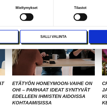
I
MERKITSEE MARKKINOINNISSA –
I
KUUKIN EEVA RISTKARI
S
Mieltymykset
Tilastot
SALLI VALINTA
AT
ETÄTYÖN HONEYMOON-VAIHE ON
C
OHI – PARHAAT IDEAT SYNTYVÄT
J
EDELLEEN IHMISTEN AIDOISSA
K
KOHTAAMISISSA
K