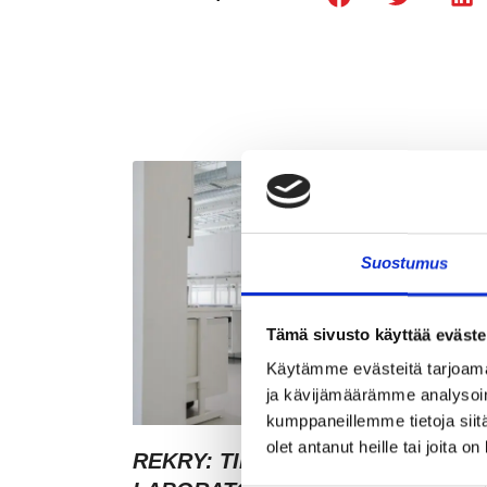
Suostumus
Tämä sivusto käyttää eväste
Käytämme evästeitä tarjoama
ja kävijämäärämme analysoim
kumppaneillemme tietoja siitä
olet antanut heille tai joita o
REKRY: TILA- JA