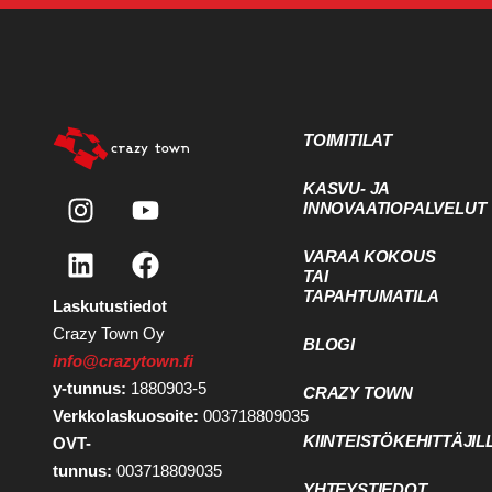
TOIMITILAT
KASVU- JA
INNOVAATIOPALVELUT
VARAA KOKOUS
TAI
TAPAHTUMATILA
Laskutustiedot
Crazy Town Oy
BLOGI
info@crazytown.fi
y-tunnus:
1880903-5
CRAZY TOWN
Verkkolaskuosoite:
003718809035
KIINTEISTÖKEHITTÄJIL
OVT-
tunnus:
003718809035
YHTEYSTIEDOT