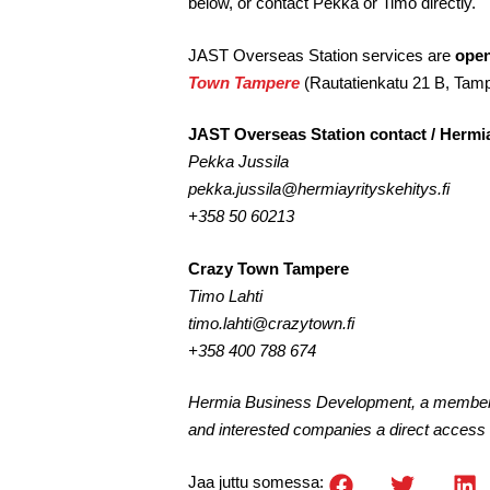
below, or contact Pekka or Timo directly.
JAST Overseas Station services are
open
Town Tampere
(Rautatienkatu 21 B, Tam
JAST Overseas Station contact / Herm
Pekka Jussila
pekka.jussila@hermiayrityskehitys.fi
+358 50 60213
Crazy Town Tampere
Timo Lahti
timo.lahti@crazytown.fi
+358 400 788 674
Hermia Business Development, a member o
and interested companies a direct access
Jaa juttu somessa: