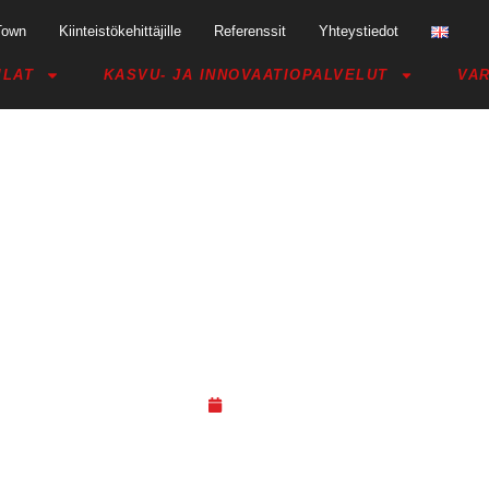
Town
Kiinteistökehittäjille
Referenssit
Yhteystiedot
ILAT
KASVU- JA INNOVAATIOPALVELUT
VAR
MPERE OFFERS A DIRECT CH
MARKET
24.08.17