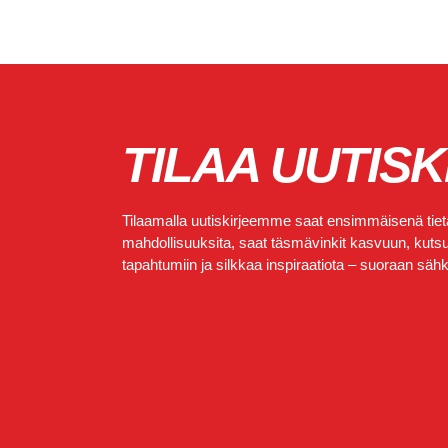
TILAA UUTISK
Tilaamalla uutiskirjeemme saat ensimmäisenä tietä
mahdollisuuksita, saat täsmävinkit kasvuun, kutsut
tapahtumiin ja silkkaa inspiraatiota – suoraan sähkö