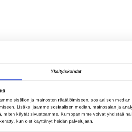
Yksityiskohdat
itä
mme sisällön ja mainosten räätälöimiseen, sosiaalisen median
iseen. Lisäksi jaamme sosiaalisen median, mainosalan ja analy
, miten käytät sivustoamme. Kumppanimme voivat yhdistää näitä t
n kerätty, kun olet käyttänyt heidän palvelujaan.
JÄSENEN KYNÄSTÄ – TILA
A