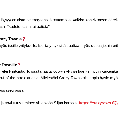
 löytyy erilaista heterogeenistä osaamista. Vaikka kahvikoneen äärellä
isin ”kadotettua inspiraatiota”.
 Crazy Townia
s isoille yritykselle. Isoilta yrityksiltä saattaa myös uupua jotain eri
y Townille
ielenkiintoista. Toisaalta täältä löytyy nykyiselläänkin hyvin kaikenikäi
 ouf-of-the-box-ajattelua. Mielestäni Crazy Town voisi sopia hyvin myös
vassaseurassa!
 ja sovi tutustuminen yhteisöön Siljan kanssa:
https://crazytown.fi/j