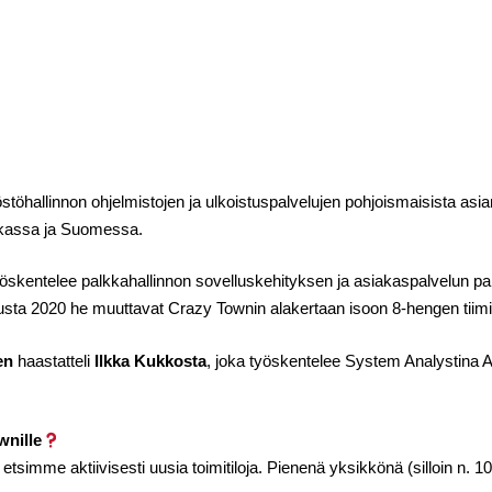
stöhallinnon ohjelmistojen ja ulkoistuspalvelujen pohjoismaisista asiant
skassa ja Suomessa.
öskentelee palkkahallinnon sovelluskehityksen ja asiakaspalvelun par
uusta 2020 he muuttavat Crazy Townin alakertaan isoon 8-hengen ti
en
haastatteli
Ilkka Kukkosta
, joka työskentelee System Analystina Adi
wnille
etsimme aktiivisesti uusia toimitiloja. Pienenä yksikkönä (silloin n. 