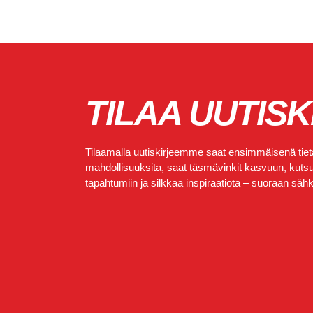
TILAA UUTISK
Tilaamalla uutiskirjeemme saat ensimmäisenä tietä
mahdollisuuksita, saat täsmävinkit kasvuun, kutsut
tapahtumiin ja silkkaa inspiraatiota – suoraan sähkö