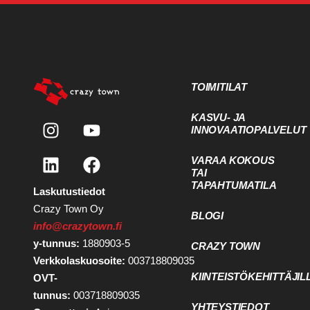
TOIMITILAT
KASVU- JA
INNOVAATIOPALVELUT
VARAA KOKOUS
TAI
TAPAHTUMATILA
Laskutustiedot
Crazy Town Oy
BLOGI
info@crazytown.fi
y-tunnus:
1880903-5
CRAZY TOWN
Verkkolaskuosoite:
003718809035
KIINTEISTÖKEHITTÄJIL
OVT-
tunnus:
003718809035
YHTEYSTIEDOT