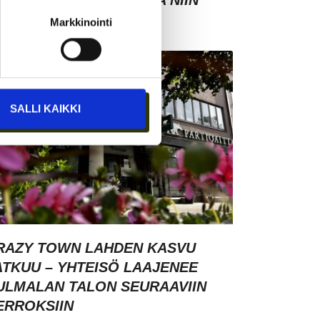
HMISTEN KESKELLÄ – JA NIIN
YNTYY MYÖS MYYNTI
Markkinointi
SALLI KAIKKI
RAZY TOWN LAHDEN KASVU
ATKUU – YHTEISÖ LAAJENEE
ULMALAN TALON SEURAAVIIN
ERROKSIIN