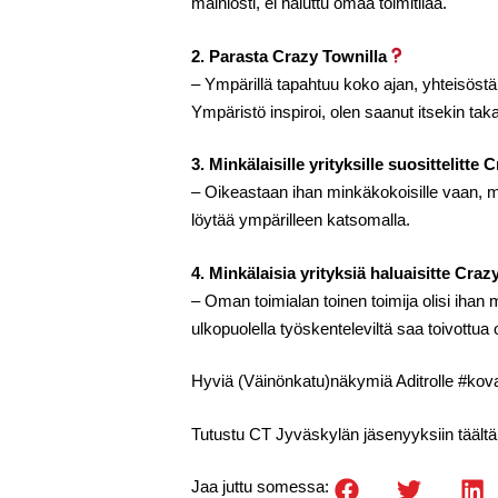
mainiosti, ei haluttu omaa toimitilaa.
2. Parasta Crazy Townilla
– Ympärillä tapahtuu koko ajan, yhteisöstä
Ympäristö inspiroi, olen saanut itsekin taka
3. Minkälaisille yrityksille suosittelitte
– Oikeastaan ihan minkäkokoisille vaan, myö
löytää ympärilleen katsomalla.
4. Minkälaisia yrityksiä haluaisitte Craz
– Oman toimialan toinen toimija olisi ihan m
ulkopuolella työskenteleviltä saa toivottua
Hyviä (Väinönkatu)näkymiä Aditrolle #ko
Tutustu CT Jyväskylän jäsenyyksiin täältä
Jaa juttu somessa: