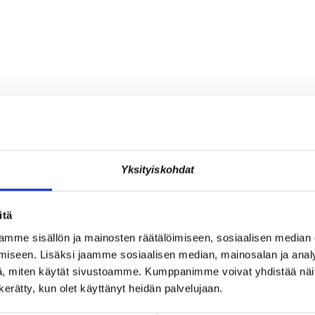
Yksityiskohdat
itä
mme sisällön ja mainosten räätälöimiseen, sosiaalisen median
iseen. Lisäksi jaamme sosiaalisen median, mainosalan ja analy
, miten käytät sivustoamme. Kumppanimme voivat yhdistää näitä t
n kerätty, kun olet käyttänyt heidän palvelujaan.
JÄSENEN KYNÄSTÄ – TILA
A