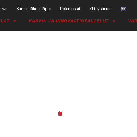
Town
Kiinteistökehittäjille
Referenssit
Yhteystiedot
ILAT
KASVU- JA INNOVAATIOPALVELUT
VAR
TTAA CRAZY TOWN JYVÄSKYL
ALAKERTAAN!
23.06.20