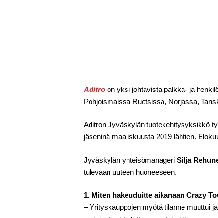
Aditro
on yksi johtavista palkka- ja henkilö
Pohjoismaissa Ruotsissa, Norjassa, Tan
Aditron Jyväskylän tuotekehitysyksikkö ty
jäseninä maaliskuusta 2019 lähtien. Elok
Jyväskylän yhteisömanageri
Silja Rehun
tulevaan uuteen huoneeseen.
1. Miten hakeuduitte aikanaan Crazy To
– Yrityskauppojen myötä tilanne muuttui ja 