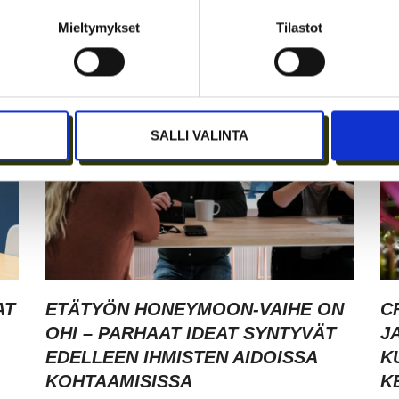
I
MERKITSEE MARKKINOINNISSA –
I
KUUKIN EEVA RISTKARI
S
Mieltymykset
Tilastot
SALLI VALINTA
AT
ETÄTYÖN HONEYMOON-VAIHE ON
C
OHI – PARHAAT IDEAT SYNTYVÄT
J
EDELLEEN IHMISTEN AIDOISSA
K
KOHTAAMISISSA
K