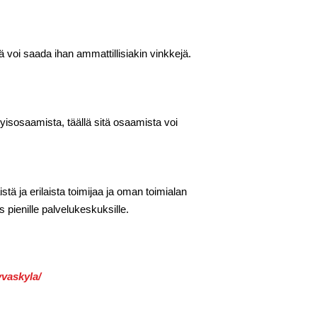
 voi saada ihan ammattillisiakin vinkkejä.
tyisosaamista, täällä sitä osaamista voi
stä ja erilaista toimijaa ja oman toimialan
 pienille palvelukeskuksille.
yvaskyla/