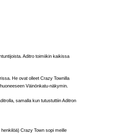
untijoista. Aditro toimiikin kaikissa
issa. He ovat olleet Crazy Townilla
imihuoneeseen Väinönkatu-näkymin.
trolla, samalla kun tutustuttiin Aditron
10 henkilöä) Crazy Town sopi meille