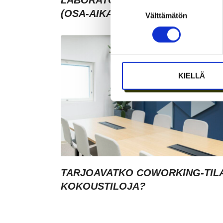
LABORATORIOKOORDINAATTOR
Suostumuksen
(OSA-AIKAINEN)
Välttämätön
valinta
KIELLÄ
TARJOAVATKO COWORKING-TIL
KOKOUSTILOJA?