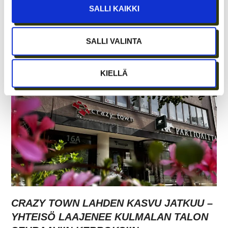
SALLI KAIKKI
ETÄTYÖN HONEYMOON-VAIHE ON OHI –
SALLI VALINTA
PARHAAT IDEAT SYNTYVÄT EDELLEEN
IHMISTEN AIDOISSA KOHTAAMISISSA
KIELLÄ
CRAZY TOWN LAHDEN KASVU JATKUU –
YHTEISÖ LAAJENEE KULMALAN TALON