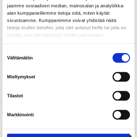
jaamme sosiaalisen median, mainosalan ja analytiikka-
alan kumppaneillemme tietoja siitä, miten käytät
sivustoamme. Kumppanimme voivat yhdistää näitä
tietoja muihin tietoihin, joita olet antanut heille tai joita on
kerätty, kun olet käyttänyt heidän palvelujaan.
Suostumuksen
Välttämätön
valinta
TARJOAVATKO COWORKING-TILAT
KOKOUSTILOJA?
Mieltymykset
Tilastot
Markkinointi