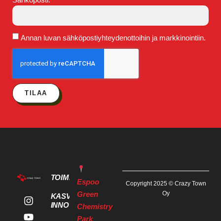
Annan luvan sähköpostiyhteydenottoihin ja markkinointiin.
TILAA
TOIMITILAT
Espoo
Copyright 2025 © Crazy Town
Green
Oy
KASVU- JA
INNOVAATIOPALVELUT
Chemistry
Park