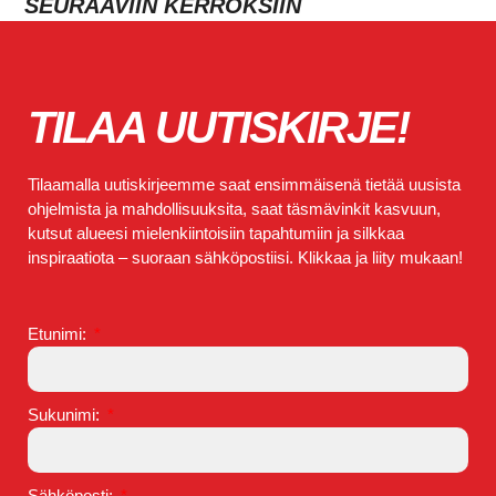
SEURAAVIIN KERROKSIIN
TILAA UUTISKIRJE!
Tilaamalla uutiskirjeemme saat ensimmäisenä tietää uusista
ohjelmista ja mahdollisuuksita, saat täsmävinkit kasvuun,
kutsut alueesi mielenkiintoisiin tapahtumiin ja silkkaa
inspiraatiota – suoraan sähköpostiisi. Klikkaa ja liity mukaan!
Etunimi:
Sukunimi:
Sähköposti: