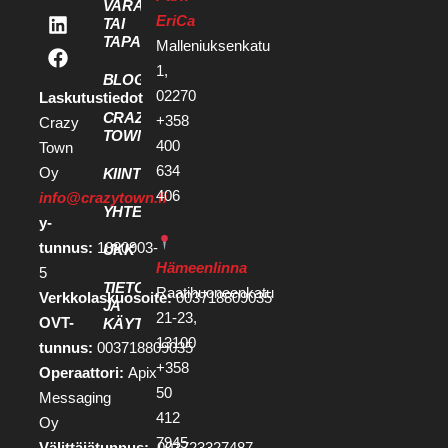
VARAA KOKOUS
EriCa
TAI
TAPAHTUMATILA
Malleniuksenkatu
1,
BLOGI
02270
Laskutustiedot
CRAZY
+358
Crazy
TOWN
400
Town
634
Oy
KIINTEISTÖKEHITTÄJILLE
406
info@crazytown.fi
YHTEYSTIEDOT
y-
tunnus:
1880903-
UKK
Hämeenlinna
5
TIETOSUOJA
Raatihuoneenkatu
Verkkolaskuosoite:
003718809035
JA
21-23,
OVT-
KÄYTTÖEHDOT
13100
tunnus:
003718809035
+358
Operaattori:
Apix
50
Messaging
412
Oy
7945
Välittäjätunnus:
003723327487