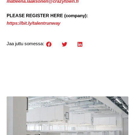
matleena.laaksonen@crazytown.fi
PLEASE REGISTER HERE (company):
https://bit.ly/talentrunway
Jaa juttu somessa: