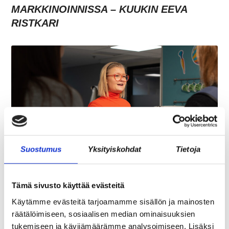
MARKKINOINNISSA – KUUKIN EEVA
RISTKARI
Suostumus
Yksityiskohdat
Tietoja
ASIAKASYMMÄRRYS SYNTYY IHMISTEN
KESKELLÄ – JA NIIN SYNTYY MYÖS
Tämä sivusto käyttää evästeitä
MYYNTI
Käytämme evästeitä tarjoamamme sisällön ja mainosten
räätälöimiseen, sosiaalisen median ominaisuuksien
tukemiseen ja kävijämäärämme analysoimiseen. Lisäksi