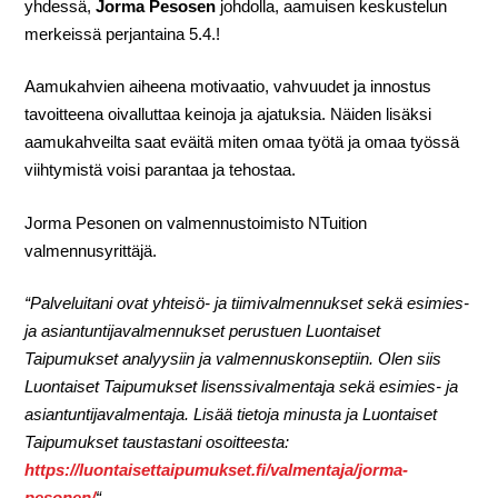
yhdessä,
Jorma Pesosen
johdolla, aamuisen keskustelun
merkeissä perjantaina 5.4.!
Aamukahvien aiheena motivaatio, vahvuudet ja innostus
tavoitteena oivalluttaa keinoja ja ajatuksia. Näiden lisäksi
aamukahveilta saat eväitä miten omaa työtä ja omaa työssä
viihtymistä voisi parantaa ja tehostaa.
Jorma Pesonen on valmennustoimisto NTuition
valmennusyrittäjä.
“Palveluitani ovat yhteisö- ja tiimivalmennukset sekä esimies-
ja asiantuntijavalmennukset perustuen Luontaiset
Taipumukset analyysiin ja valmennuskonseptiin. Olen siis
Luontaiset Taipumukset lisenssivalmentaja sekä esimies- ja
asiantuntijavalmentaja. Lisää tietoja minusta ja Luontaiset
Taipumukset taustastani osoitteesta:
https://luontaisettaipumukset.fi/valmentaja/jorma-
pesonen/
“