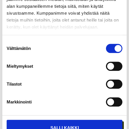
alan kumppaneillemme tietoja siitä, miten käytät
sivustoamme. Kumppanimme voivat yhdistää näitä
tietoja muihin tietoihin, joita olet antanut heille tai joita on
kerätty, kun olet käyttänyt heidän palvelujaan.
Suostumuksen
TARJOAVATKO COWORKING-TILAT
Välttämätön
valinta
KOKOUSTILOJA?
Mieltymykset
Tilastot
Markkinointi
SALLI KAIKKI