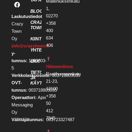
Malleniuksenkatu
1,
BLOGI
02270
Laskutustiedot
CRAZY
+358
Crazy
TOWN
400
Town
634
Oy
KIINTEISTÖKEHITTÄJILLE
406
info@crazytown.fi
YHTEYSTIEDOT
y-
tunnus:
1880903-
UKK
Hämeenlinna
5
TIETOSUOJA
Raatihuoneenkatu
Verkkolaskuosoite:
003718809035
JA
21-23,
OVT-
KÄYTTÖEHDOT
13100
tunnus:
003718809035
+358
Operaattori:
Apix
50
Messaging
412
Oy
7945
Välittäjätunnus:
003723327487