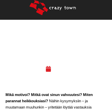
5.4.2019 – LÖYDÄ
SISÄINEN MOTIVAATIOSI!
(HML)
19.03.19
Mikä motivoi? Mitkä ovat sinun vahvuutesi? Miten
parannat heikkouksiasi?
Näihin kysymyksiin – ja
muutamaan muuhunkin – yritetään löytää vastauksia