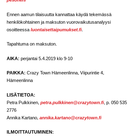
Ennen aamun tilaisuutta kannattaa käydä tekemässä
henkilökohtainen ja maksuton vuorovaikutusanalyysi
osoitteessa
luontaisettaipumukset.fi
.
Tapahtuma on maksuton.
AIKA:
perjantai 5.4.2019 klo 9-10
PAIKKA:
Crazy Town Hämeenlinna, Viipurintie 4,
Hämeenlinna
LISÄTIETOA:
Petra Pulkkinen,
petra.pulkkinen@crazytown.fi
, p. 050 535
2776
Annika Kartano,
annika.kartano@crazytown.fi
ILMOITTAUTUMINEN: