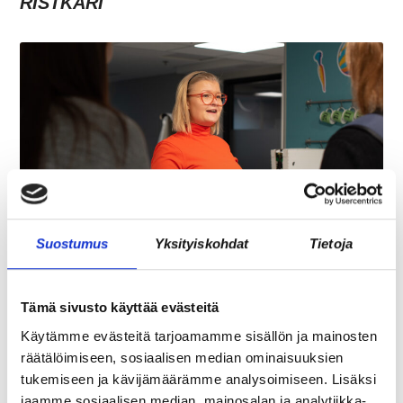
RISTKARI
Suostumus
Yksityiskohdat
Tietoja
ASIAKASYMMÄRRYS SYNTYY IHMISTEN
KESKELLÄ – JA NIIN SYNTYY MYÖS
MYYNTI
Tämä sivusto käyttää evästeitä
Käytämme evästeitä tarjoamamme sisällön ja mainosten
räätälöimiseen, sosiaalisen median ominaisuuksien
tukemiseen ja kävijämäärämme analysoimiseen. Lisäksi
jaamme sosiaalisen median, mainosalan ja analytiikka-