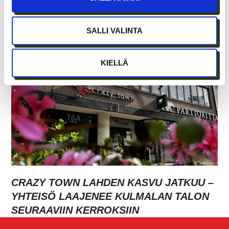
ETÄTYÖN HONEYMOON-VAIHE ON OHI –
PARHAAT IDEAT SYNTYVÄT EDELLEEN
SALLI VALINTA
IHMISTEN AIDOISSA KOHTAAMISISSA
KIELLÄ
CRAZY TOWN LAHDEN KASVU JATKUU –
YHTEISÖ LAAJENEE KULMALAN TALON
SEURAAVIIN KERROKSIIN