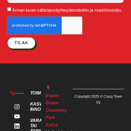
Annan luvan sähköpostiyhteydenottoihin ja markkinointiin.
TILAA
TOIMITILAT
Espoo
Copyright 2025 © Crazy Town
Green
Oy
KASVU- JA
INNOVAATIOPALVELUT
Chemistry
Park
VARAA KOKOUS
EriCa
TAI
TAPAHTUMATILA