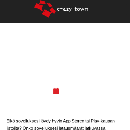
4.6.2019 – KOODAUSTA
JA KOHELLUSTA:
PROGRESSIVE WEB APP
(PWA) (PORI)
28.05.19
Eikö sovelluksesi löydy hyvin App Storen tai Play-kaupan
listoilta? Onko sovelluksesi latausmäärät jatkuvassa