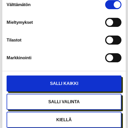
Välttämätön
valinta
Mieltymykset
Tilastot
ETÄTYÖN HONEYMOON-VAIHE ON OHI –
PARHAAT IDEAT SYNTYVÄT EDELLEEN
Markkinointi
IHMISTEN AIDOISSA KOHTAAMISISSA
SALLI KAIKKI
SALLI VALINTA
KIELLÄ