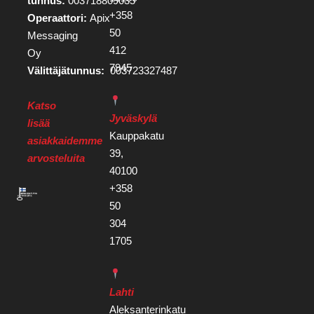
tunnus:
003718809035
+358
Operaattori:
Apix
50
Messaging
412
Oy
7945
Välittäjätunnus:
003723327487
Katso
Jyväskylä
lisää
Kauppakatu
asiakkaidemme
39,
arvosteluita
40100
+358
50
304
1705
Lahti
Aleksanterinkatu