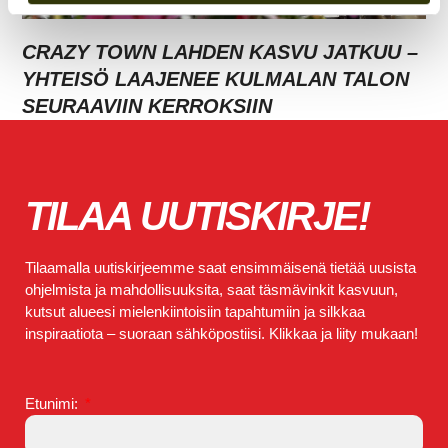
CRAZY TOWN LAHDEN KASVU JATKUU –
YHTEISÖ LAAJENEE KULMALAN TALON
SEURAAVIIN KERROKSIIN
TILAA UUTISKIRJE!
Tilaamalla uutiskirjeemme saat ensimmäisenä tietää uusista
ohjelmista ja mahdollisuuksita, saat täsmävinkit kasvuun,
kutsut alueesi mielenkiintoisiin tapahtumiin ja silkkaa
inspiraatiota – suoraan sähköpostiisi. Klikkaa ja liity mukaan!
Etunimi: