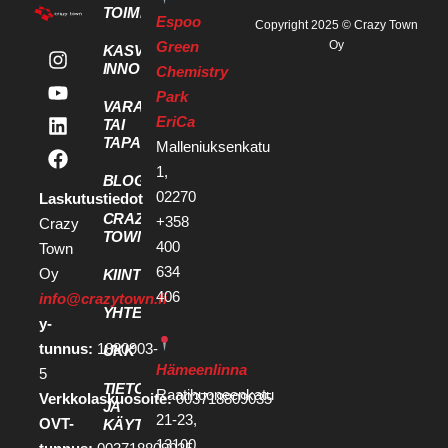
TOIMITILAT
Espoo
Copyright 2025 © Crazy Town
Green
Oy
KASVU- JA
INNOVAATIOPALVELUT
Chemistry
Park
VARAA KOKOUS
EriCa
TAI
TAPAHTUMATILA
Malleniuksenkatu
1,
BLOGI
02270
Laskutustiedot
CRAZY
+358
Crazy
TOWN
400
Town
634
Oy
KIINTEISTÖKEHITTÄJILLE
406
info@crazytown.fi
YHTEYSTIEDOT
y-
tunnus:
1880903-
UKK
Hämeenlinna
5
TIETOSUOJA
Raatihuoneenkatu
Verkkolaskuosoite:
003718809035
JA
21-23,
OVT-
KÄYTTÖEHDOT
13100