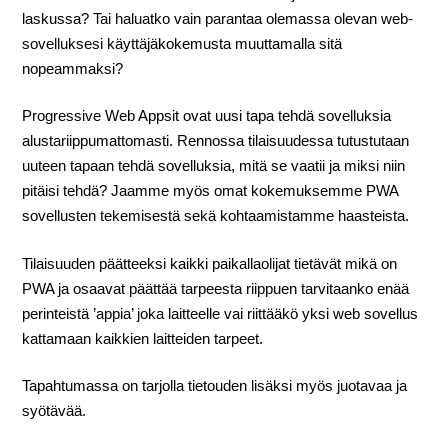
laskussa? Tai haluatko vain parantaa olemassa olevan web-
sovelluksesi käyttäjäkokemusta muuttamalla sitä
nopeammaksi?
Progressive Web Appsit ovat uusi tapa tehdä sovelluksia
alustariippumattomasti. Rennossa tilaisuudessa tutustutaan
uuteen tapaan tehdä sovelluksia, mitä se vaatii ja miksi niin
pitäisi tehdä? Jaamme myös omat kokemuksemme PWA
sovellusten tekemisestä sekä kohtaamistamme haasteista.
Tilaisuuden päätteeksi kaikki paikallaolijat tietävät mikä on
PWA ja osaavat päättää tarpeesta riippuen tarvitaanko enää
perinteistä ’appia’ joka laitteelle vai riittääkö yksi web sovellus
kattamaan kaikkien laitteiden tarpeet.
Tapahtumassa on tarjolla tietouden lisäksi myös juotavaa ja
syötävää.