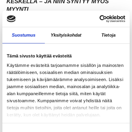
KESKELLÄ – JA NIIN SYNTYY MYÖS
MYYNTI
Suostumus
Yksityiskohdat
Tietoja
Tämä sivusto käyttää evästeitä
Käytämme evästeitä tarjoamamme sisällön ja mainosten
räätälöimiseen, sosiaalisen median ominaisuuksien
tukemiseen ja kävijämäärämme analysoimiseen. Lisäksi
jaamme sosiaalisen median, mainosalan ja analytiikka-
TARJOAVATKO COWORKING-TILAT
alan kumppaneillemme tietoja siitä, miten käytät
KOKOUSTILOJA?
sivustoamme. Kumppanimme voivat yhdistää näitä
tietoja muihin tietoihin, joita olet antanut heille tai joita on
kerätty, kun olet käyttänyt heidän palvelujaan.
Suostumuksen