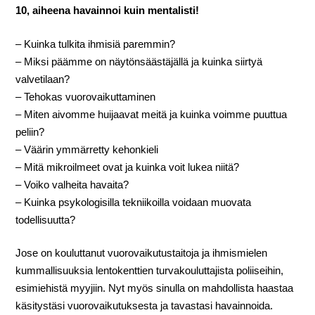
10, aiheena havainnoi kuin mentalisti!
– Kuinka tulkita ihmisiä paremmin?
– Miksi päämme on näytönsäästäjällä ja kuinka siirtyä
valvetilaan?
– Tehokas vuorovaikuttaminen
– Miten aivomme huijaavat meitä ja kuinka voimme puuttua
peliin?
– Väärin ymmärretty kehonkieli
– Mitä mikroilmeet ovat ja kuinka voit lukea niitä?
– Voiko valheita havaita?
– Kuinka psykologisilla tekniikoilla voidaan muovata
todellisuutta?
Jose on kouluttanut vuorovaikutustaitoja ja ihmismielen
kummallisuuksia lentokenttien turvakouluttajista poliiseihin,
esimiehistä myyjiin. Nyt myös sinulla on mahdollista haastaa
käsitystäsi vuorovaikutuksesta ja tavastasi havainnoida.