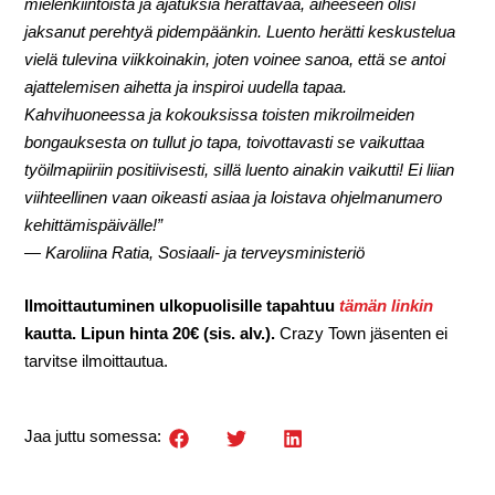
mielenkiintoista ja ajatuksia herättävää, aiheeseen olisi
jaksanut perehtyä pidempäänkin. Luento herätti keskustelua
vielä tulevina viikkoinakin, joten voinee sanoa, että se antoi
ajattelemisen aihetta ja inspiroi uudella tapaa.
Kahvihuoneessa ja kokouksissa toisten mikroilmeiden
bongauksesta on tullut jo tapa, toivottavasti se vaikuttaa
työilmapiiriin positiivisesti, sillä luento ainakin vaikutti! Ei liian
viihteellinen vaan oikeasti asiaa ja loistava ohjelmanumero
kehittämispäivälle!”
— Karoliina Ratia, Sosiaali- ja terveysministeriö
Ilmoittautuminen ulkopuolisille tapahtuu
tämän linkin
kautta. Lipun hinta 20€ (sis. alv.).
Crazy Town jäsenten ei
tarvitse ilmoittautua.
Jaa juttu somessa: