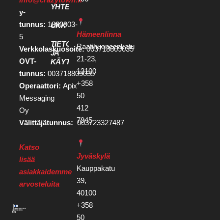
YHTEYSTIEDOT
y-
tunnus:
1880903-
UKK
Hämeenlinna
5
TIETOSUOJA
Raatihuoneenkatu
Verkkolaskuosoite:
003718809035
JA
21-23,
OVT-
KÄYTTÖEHDOT
13100
tunnus:
003718809035
+358
Operaattori:
Apix
50
Messaging
412
Oy
7945
Välittäjätunnus:
003723327487
Katso
Jyväskylä
lisää
Kauppakatu
asiakkaidemme
39,
arvosteluita
40100
+358
50