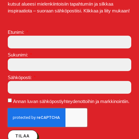
kutsut alueesi mielenkiintoisiin tapahtumiin ja silkkaa
inspiraatiota – suoraan sähköpostiisi. Klikkaa ja liity mukaan!
Etunimi:
Sukunimi:
Sähköposti:
Annan luvan sähköpostiyhteydenottoihin ja markkinointiin.
TILAA