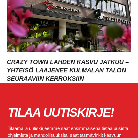
CRAZY TOWN LAHDEN KASVU JATKUU –
YHTEISÖ LAAJENEE KULMALAN TALON
SEURAAVIIN KERROKSIIN
TILAA UUTISKIRJE!
Tilaamalla uutiskirjeemme saat ensimmäisenä tietää uusista
ohjelmista ja mahdollisuuksita, saat täsmävinkit kasvuun,