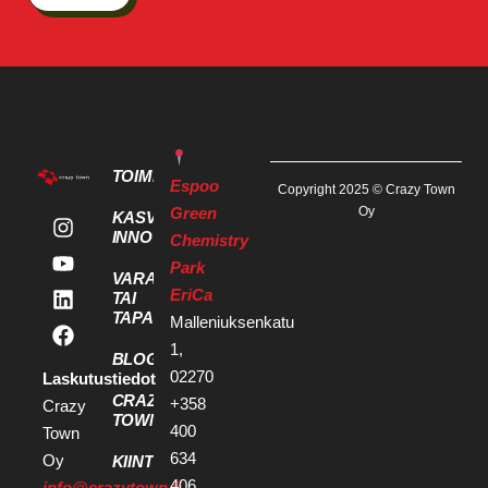
TOIMITILAT
Espoo
Copyright 2025 © Crazy Town
Green
Oy
KASVU- JA
INNOVAATIOPALVELUT
Chemistry
Park
VARAA KOKOUS
EriCa
TAI
TAPAHTUMATILA
Malleniuksenkatu
1,
BLOGI
02270
Laskutustiedot
CRAZY
+358
Crazy
TOWN
400
Town
634
Oy
KIINTEISTÖKEHITTÄJILLE
406
info@crazytown.fi