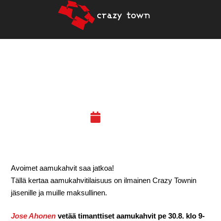
30.8.2019 – HAVAINNOI
KUIN MENTALISTI (TRE)
28.06.19
Avoimet aamukahvit saa jatkoa!
Tällä kertaa aamukahvitilaisuus on ilmainen Crazy Townin
jäsenille ja muille maksullinen.
Jose Ahonen
vetää timanttiset aamukahvit pe 30.8. klo 9-