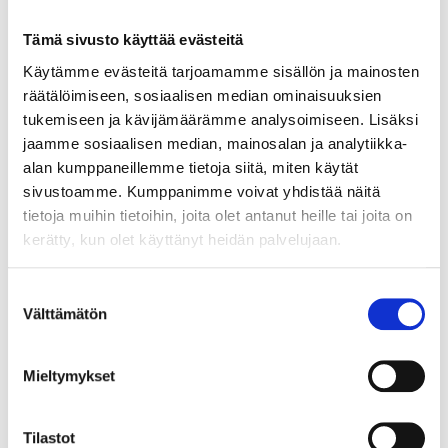
Tämä sivusto käyttää evästeitä
Käytämme evästeitä tarjoamamme sisällön ja mainosten
räätälöimiseen, sosiaalisen median ominaisuuksien
tukemiseen ja kävijämäärämme analysoimiseen. Lisäksi
ASIAKASYMMÄRRYS SYNTYY IHMISTEN
jaamme sosiaalisen median, mainosalan ja analytiikka-
KESKELLÄ – JA NIIN SYNTYY MYÖS
alan kumppaneillemme tietoja siitä, miten käytät
MYYNTI
sivustoamme. Kumppanimme voivat yhdistää näitä
tietoja muihin tietoihin, joita olet antanut heille tai joita on
kerätty, kun olet käyttänyt heidän palvelujaan.
Suostumuksen
Välttämätön
valinta
Mieltymykset
Tilastot