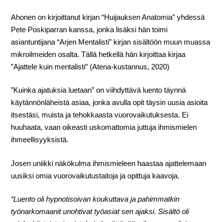
Ahonen on kirjoittanut kirjan “Huijauksen Anatomia” yhdessä
Pete Poskiparran kanssa, jonka lisäksi hän toimi
asiantuntijana “Arjen Mentalisti” kirjan sisältöön muun muassa
mikroilmeiden osalta. Tällä hetkellä hän kirjoittaa kirjaa
”Ajattele kuin mentalisti” (Atena-kustannus, 2020)
”Kuinka ajatuksia luetaan” on viihdyttävä luento täynnä
käytännönläheistä asiaa, jonka avulla opit täysin uusia asioita
itsestäsi, muista ja tehokkaasta vuorovaikutuksesta. Ei
huuhaata, vaan oikeasti uskomattomia juttuja ihmismielen
ihmeellisyyksistä.
Josen uniikki näkökulma ihmismieleen haastaa ajattelemaan
uusiksi omia vuorovaikutustaitoja ja opittuja kaavoja.
“Luento oli hypnotisoivan koukuttava ja pahimmatkin
työnarkomaanit unohtivat työasiat sen ajaksi. Sisältö oli