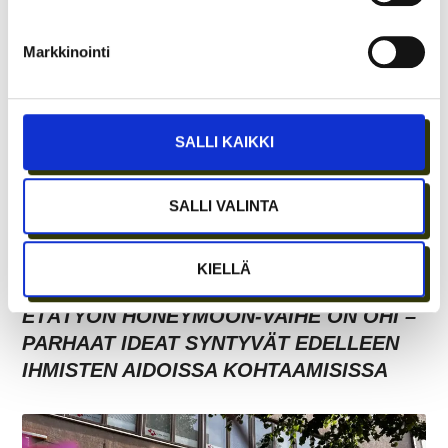
TARJOAVATKO COWORKING-TILAT
KOKOUSTILOJA?
Markkinointi
SALLI KAIKKI
SALLI VALINTA
KIELLÄ
ETÄTYÖN HONEYMOON-VAIHE ON OHI –
PARHAAT IDEAT SYNTYVÄT EDELLEEN
IHMISTEN AIDOISSA KOHTAAMISISSA