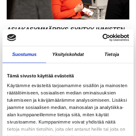
ASIAKASYMMÄRRYS SYNTYY IHMISTEN
KESKELLÄ – JA NIIN SYNTYY MYÖS
MYYNTI
Suostumus
Yksityiskohdat
Tietoja
Tämä sivusto käyttää evästeitä
Käytämme evästeitä tarjoamamme sisällön ja mainosten
räätälöimiseen, sosiaalisen median ominaisuuksien
tukemiseen ja kävijämäärämme analysoimiseen. Lisäksi
jaamme sosiaalisen median, mainosalan ja analytiikka-
alan kumppaneillemme tietoja siitä, miten käytät
sivustoamme. Kumppanimme voivat yhdistää näitä
tietoja muihin tietoihin, joita olet antanut heille tai joita on
TARJOAVATKO COWORKING-TILAT