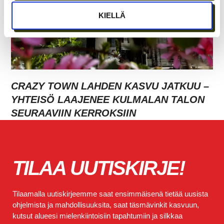
KIELLÄ
CRAZY TOWN LAHDEN KASVU JATKUU –
YHTEISÖ LAAJENEE KULMALAN TALON
SEURAAVIIN KERROKSIIN
TILAA UUTISKIRJE!
Tilaamalla uutiskirjeemme saat ensimmäisenä tietää uusista
ohjelmista ja mahdollisuuksita, saat täsmävinkit kasvuun,
kutsut alueesi mielenkiintoisiin tapahtumiin ja silkkaa