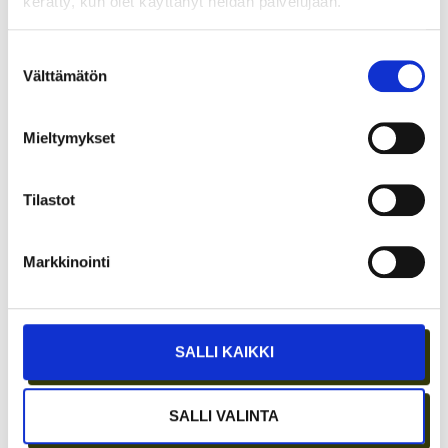
kerätty, kun olet käyttänyt heidän palvelujaan.
KOKOUSTILOJA?
Suostumuksen
Välttämätön
valinta
Mieltymykset
Tilastot
Markkinointi
ETÄTYÖN HONEYMOON-VAIHE ON OHI –
PARHAAT IDEAT SYNTYVÄT EDELLEEN
IHMISTEN AIDOISSA KOHTAAMISISSA
SALLI KAIKKI
SALLI VALINTA