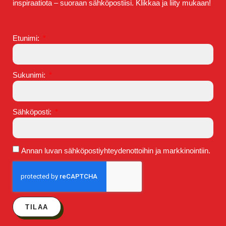
inspiraatiota – suoraan sähköpostiisi. Klikkaa ja liity mukaan!
Etunimi:
Sukunimi:
Sähköposti:
Annan luvan sähköpostiyhteydenottoihin ja markkinointiin.
TILAA