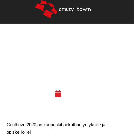
29.11.2019 CONTHRIVE
2020
KAUPUNKIHACKATHONIN
LAUNCH (JKL)
19.11.19
Conthrive 2020 on kaupunkihackathon yrityksille ja
opiskelijoille!