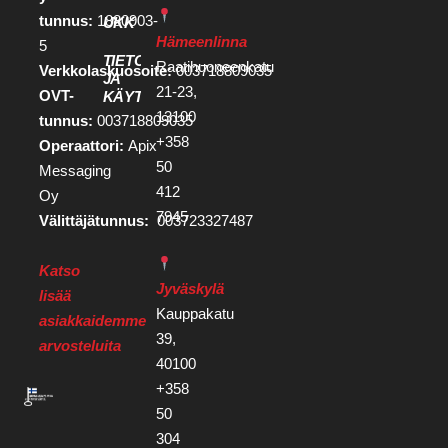
tunnus:
1880903-
UKK
Hämeenlinna
5
TIETOSUOJA
Raatihuoneenkatu
Verkkolaskuosoite:
003718809035
JA
21-23,
OVT-
KÄYTTÖEHDOT
13100
tunnus:
003718809035
+358
Operaattori:
Apix
50
Messaging
412
Oy
7945
Välittäjätunnus:
003723327487
Katso
Jyväskylä
lisää
Kauppakatu
asiakkaidemme
39,
arvosteluita
40100
+358
50
304