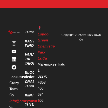
TOIMITILAT
Espoo
Copyright 2025 © Crazy Town
Green
Oy
KASVU- JA
INNOVAATIOPALVELUT
Chemistry
Park
VARAA KOKOUS
EriCa
TAI
TAPAHTUMATILA
Malleniuksenkatu
1,
BLOGI
02270
Laskutustiedot
CRAZY
+358
Crazy
TOWN
400
Town
634
Oy
KIINTEISTÖKEHITTÄJILLE
406
info@crazytown.fi
YHTEYSTIEDOT
y-