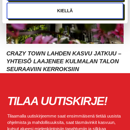
KIELLÄ
CRAZY TOWN LAHDEN KASVU JATKUU –
YHTEISÖ LAAJENEE KULMALAN TALON
SEURAAVIIN KERROKSIIN
TILAA UUTISKIRJE!
Tilaamalla uutiskirjeemme saat ensimmäisenä tietää uusista
ohjelmista ja mahdollisuuksita, saat täsmävinkit kasvuun,
kutsut alueesi mielenkiintoisiin tapahtumiin ja silkkaa