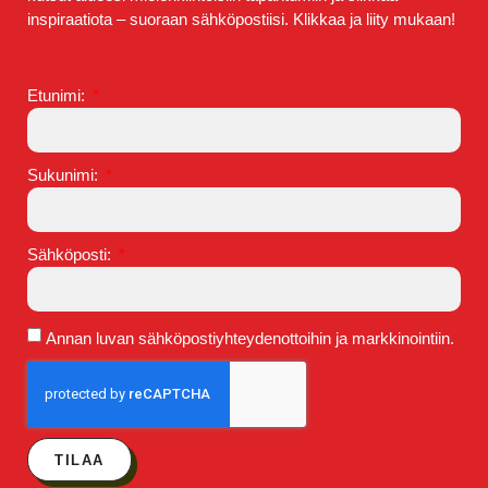
inspiraatiota – suoraan sähköpostiisi. Klikkaa ja liity mukaan!
Etunimi:
Sukunimi:
Sähköposti:
Annan luvan sähköpostiyhteydenottoihin ja markkinointiin.
TILAA