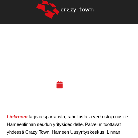
24.4.2020 – WEBINAARI:
LINKROOM-VALMENNUS
(HML)
23.03.20
Linkroom
tarjoaa sparrausta, rahoitusta ja verkostoja uusille
Hämeenlinnan seudun yritysideoidelle. Palvelun tuottavat
yhdessä Crazy Town, Hämeen Uusyrityskeskus, Linnan