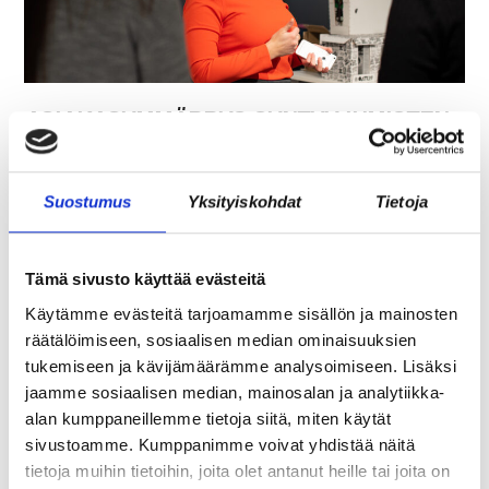
ASIAKASYMMÄRRYS SYNTYY IHMISTEN
KESKELLÄ – JA NIIN SYNTYY MYÖS
MYYNTI
Suostumus
Yksityiskohdat
Tietoja
Tämä sivusto käyttää evästeitä
Käytämme evästeitä tarjoamamme sisällön ja mainosten
räätälöimiseen, sosiaalisen median ominaisuuksien
tukemiseen ja kävijämäärämme analysoimiseen. Lisäksi
jaamme sosiaalisen median, mainosalan ja analytiikka-
alan kumppaneillemme tietoja siitä, miten käytät
sivustoamme. Kumppanimme voivat yhdistää näitä
tietoja muihin tietoihin, joita olet antanut heille tai joita on
TARJOAVATKO COWORKING-TILAT