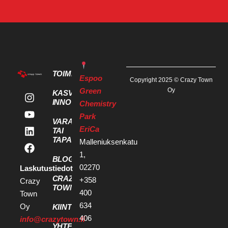
TOIMITILAT
Espoo
Copyright 2025 © Crazy Town
Green
Oy
KASVU- JA
INNOVAATIOPALVELUT
Chemistry
Park
VARAA KOKOUS
EriCa
TAI
TAPAHTUMATILA
Malleniuksenkatu
1,
BLOGI
02270
Laskutustiedot
CRAZY
+358
Crazy
TOWN
400
Town
634
Oy
KIINTEISTÖKEHITTÄJILLE
406
info@crazytown.fi
YHTEYSTIEDOT