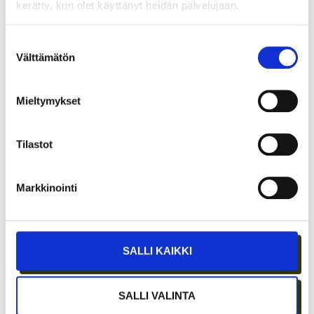
kerätty, kun olet käyttänyt heidän palvelujaan.
KOKOUSTILOJA?
Suostumuksen
Välttämätön
valinta
Mieltymykset
Tilastot
Markkinointi
ETÄTYÖN HONEYMOON-VAIHE ON OHI –
PARHAAT IDEAT SYNTYVÄT EDELLEEN
IHMISTEN AIDOISSA KOHTAAMISISSA
SALLI KAIKKI
SALLI VALINTA