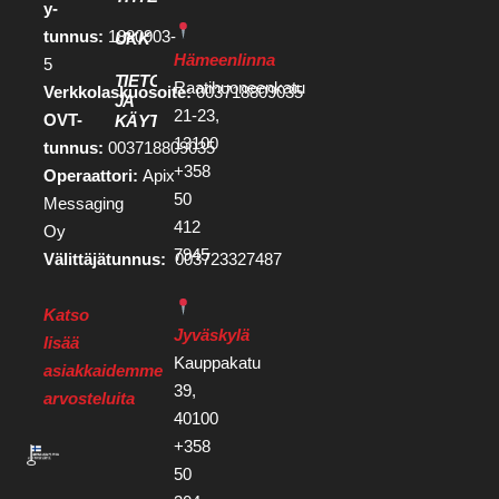
y-
tunnus:
1880903-
UKK
Hämeenlinna
5
TIETOSUOJA
Raatihuoneenkatu
Verkkolaskuosoite:
003718809035
JA
21-23,
OVT-
KÄYTTÖEHDOT
13100
tunnus:
003718809035
+358
Operaattori:
Apix
50
Messaging
412
Oy
7945
Välittäjätunnus:
003723327487
Katso
Jyväskylä
lisää
Kauppakatu
asiakkaidemme
39,
arvosteluita
40100
+358
50