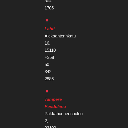
304
1705
Lahti
Aleksanterinkatu
16,
15110
+358
50
342
2886
Tampere
Pendoliino
Pakkahuoneenaukio
2,
33100