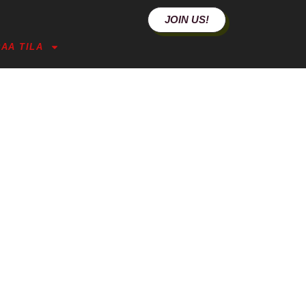
JOIN US!
AA TILA
REET (HML)