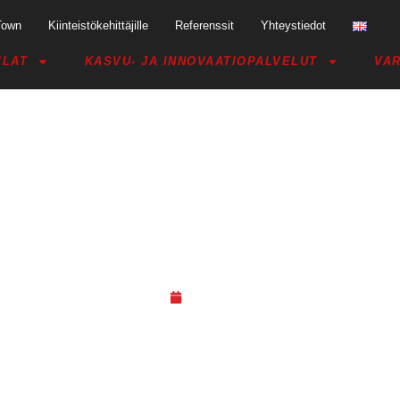
Town
Kiinteistökehittäjille
Referenssit
Yhteystiedot
ILAT
KASVU- JA INNOVAATIOPALVELUT
VAR
 – AMBITIOUS AFRICA MEET & G
14.09.20