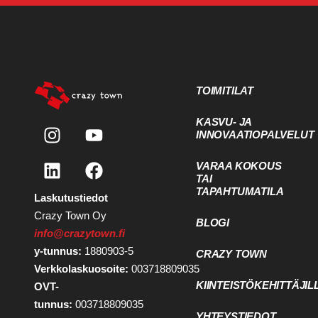
TOIMITILAT
KASVU- JA
INNOVAATIOPALVELUT
VARAA KOKOUS
TAI
TAPAHTUMATILA
Laskutustiedot
Crazy Town Oy
BLOGI
info@crazytown.fi
y-tunnus:
1880903-5
CRAZY TOWN
Verkkolaskuosoite:
003718809035
KIINTEISTÖKEHITTÄJIL
OVT-
tunnus:
003718809035
YHTEYSTIEDOT