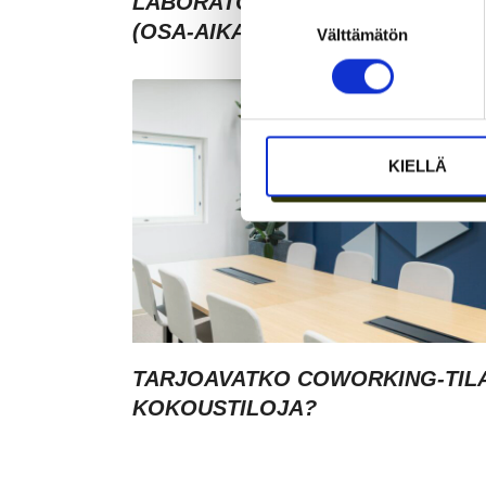
LABORATORIOKOORDINAATTOR
Suostumuksen
(OSA-AIKAINEN)
Välttämätön
valinta
KIELLÄ
TARJOAVATKO COWORKING-TIL
KOKOUSTILOJA?