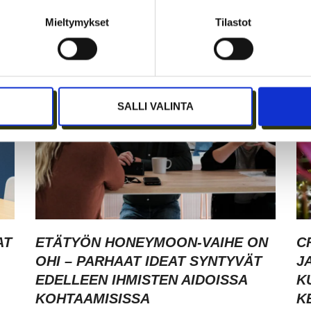
I
MERKITSEE MARKKINOINNISSA –
I
KUUKIN EEVA RISTKARI
S
Mieltymykset
Tilastot
SALLI VALINTA
AT
ETÄTYÖN HONEYMOON-VAIHE ON
C
OHI – PARHAAT IDEAT SYNTYVÄT
J
EDELLEEN IHMISTEN AIDOISSA
K
KOHTAAMISISSA
K