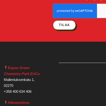
TILAA
Espoo Green
Chemistry Park EriCa
Malleniuksenkatu 1,
02270
+358 400 634 406
Hämeenlinna