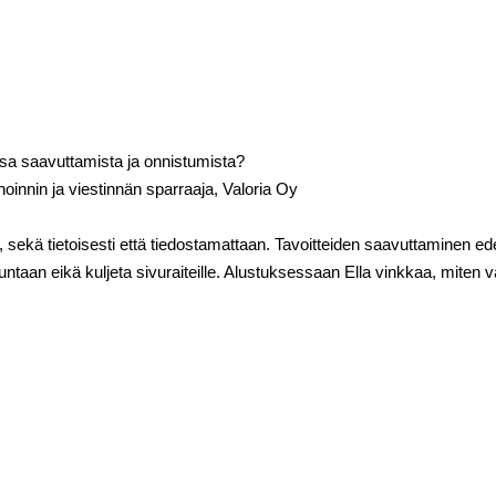
nsa saavuttamista ja onnistumista?
noinnin ja viestinnän sparraaja, Valoria Oy
, sekä tietoisesti että tiedostamattaan. Tavoitteiden saavuttaminen ede
uuntaan eikä kuljeta sivuraiteille. Alustuksessaan Ella vinkkaa, miten