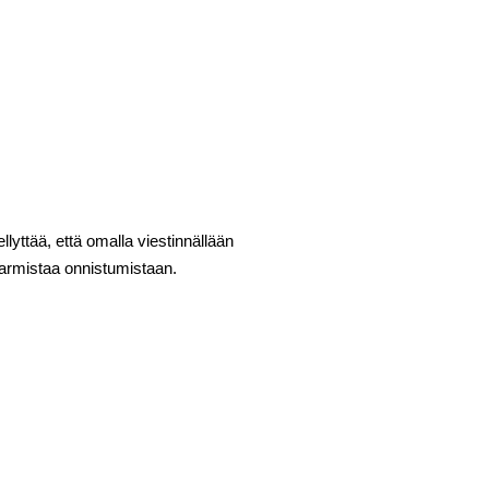
llyttää, että omalla viestinnällään
 varmistaa onnistumistaan.