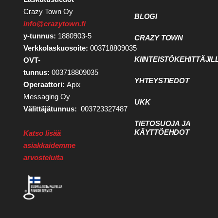
Crazy Town Oy
BLOGI
info@crazytown.fi
y-tunnus:
1880903-5
CRAZY TOWN
Verkkolaskuosoite:
003718809035
KIINTEISTÖKEHITTÄJIL
OVT-
tunnus:
003718809035
YHTEYSTIEDOT
Operaattori:
Apix
Messaging Oy
UKK
Välittäjätunnus:
003723327487
TIETOSUOJA JA
KÄYTTÖEHDOT
Katso lisää
asiakkaidemme
arvosteluita