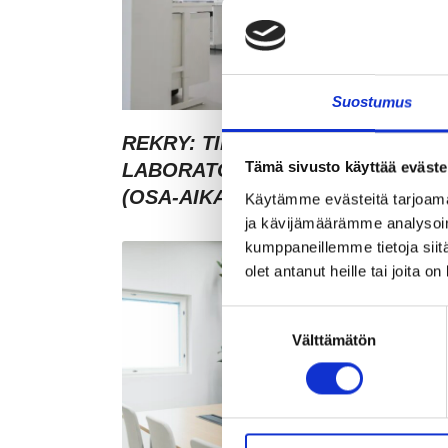
Suostumus
REKRY: TILA- JA
Tämä sivusto käyttää eväste
LABORATORIOKOORDINAATTOR
(OSA-AIKAINEN)
Käytämme evästeitä tarjoama
ja kävijämäärämme analysoim
kumppaneillemme tietoja siitä
olet antanut heille tai joita o
Suostumuksen
Välttämätön
valinta