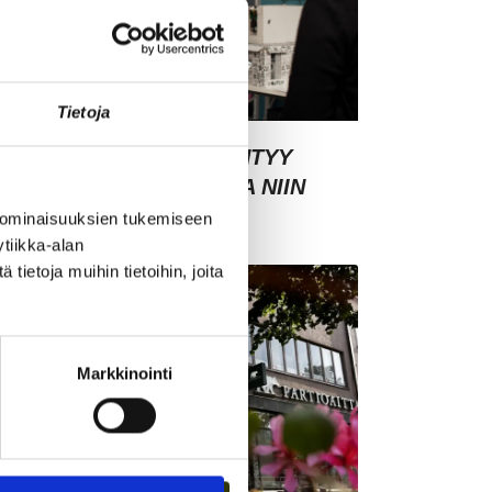
Tietoja
SIAKASYMMÄRRYS SYNTYY
HMISTEN KESKELLÄ – JA NIIN
YNTYY MYÖS MYYNTI
 ominaisuuksien tukemiseen
tiikka-alan
ietoja muihin tietoihin, joita
Markkinointi