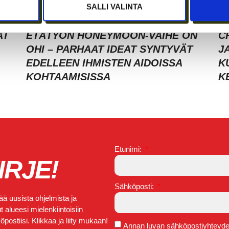
SALLI VALINTA
AT
ETÄTYÖN HONEYMOON-VAIHE ON
C
OHI – PARHAAT IDEAT SYNTYVÄT
J
EDELLEEN IHMISTEN AIDOISSA
K
KOHTAAMISISSA
K
Etunimi:
IRJE!
Sähköposti:
ä uusista ohjelmista ja
 alueesi mielenkiintoisiin
postiisi. Klikkaa ja liity mukaan!
Annan luvan sähköpostiyhteydeno