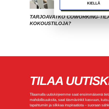
KIELLÄ
TARJOAVATKO COWORKING-TIL
KOKOUSTILOJA?
TILAA UUTISK
Tilaamalla uutiskirjeemme saat ensimmäisenä tietä
mahdollisuuksita, saat täsmävinkit kasvuun, kutsut
tapahtumiin ja silkkaa inspiraatiota – suoraan sähkö