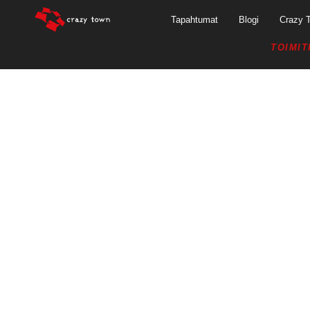
Tapahtumat
Blogi
Crazy 
TOIMIT
22.3.2019 –