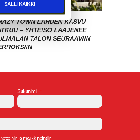
SALLI KAIKKI
RAZY TOWN LAHDEN KASVU
ATKUU – YHTEISÖ LAAJENEE
ULMALAN TALON SEURAAVIIN
ERROKSIIN
Sukunimi:
ttoihin ja markkinointiin.