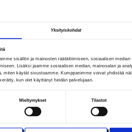
Yksityiskohdat
JÄSENEN KYNÄSTÄ – TILA
A
itä
I
MERKITSEE MARKKINOINNISSA –
I
KUUKIN EEVA RISTKARI
S
mme sisällön ja mainosten räätälöimiseen, sosiaalisen median
iseen. Lisäksi jaamme sosiaalisen median, mainosalan ja analy
, miten käytät sivustoamme. Kumppanimme voivat yhdistää näitä t
n kerätty, kun olet käyttänyt heidän palvelujaan.
Mieltymykset
Tilastot