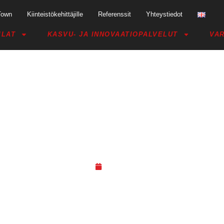
Town
Kiinteistökehittäjille
Referenssit
Yhteystiedot
ILAT
KASVU- JA INNOVAATIOPALVELUT
VAR
 TAVOITTEITA KOHTI VIEVÄ VIES
03.03.19