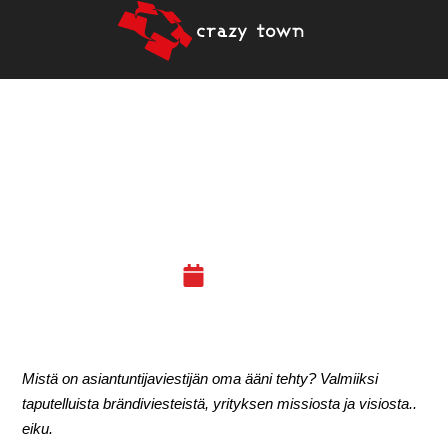
21.8.2020 – MISTÄ ON
ASIANTUNTIJAVIESTIJÄN
OMA ÄÄNI TEHTY? (JKL)
15.06.20
Mistä on asiantuntijaviestijän oma ääni tehty? Valmiiksi
taputelluista brändiviesteistä, yrityksen missiosta ja visiosta..
eiku.