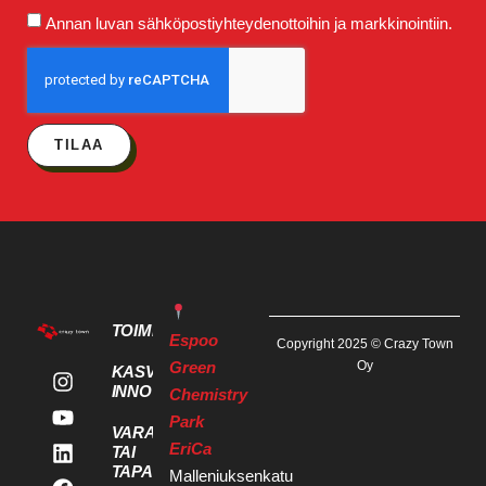
Annan luvan sähköpostiyhteydenottoihin ja markkinointiin.
TILAA
TOIMITILAT
Espoo
Copyright 2025 © Crazy Town
Green
Oy
KASVU- JA
INNOVAATIOPALVELUT
Chemistry
Park
VARAA KOKOUS
EriCa
TAI
TAPAHTUMATILA
Malleniuksenkatu