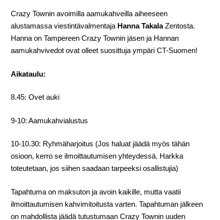
Crazy Townin avoimilla aamukahveilla aiheeseen
alustamassa viestintävalmentaja
Hanna Takala
Zentosta.
Hanna on Tampereen Crazy Townin jäsen ja Hannan
aamukahvivedot ovat olleet suosittuja ympäri CT-Suomen!
Aikataulu:
8.45: Ovet auki
9-10: Aamukahvialustus
10-10.30: Ryhmäharjoitus (Jos haluat jäädä myös tähän
osioon, kerro se ilmoittautumisen yhteydessä. Harkka
toteutetaan, jos siihen saadaan tarpeeksi osallistujia)
Tapahtuma on maksuton ja avoin kaikille, mutta vaatii
ilmoittautumisen kahvimitoitusta varten. Tapahtuman jälkeen
on mahdollista jäädä tutustumaan Crazy Townin uuden