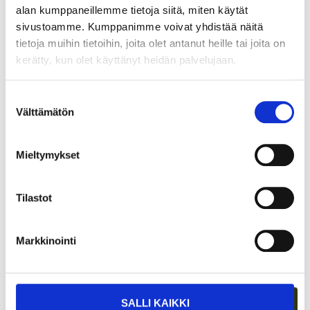
alan kumppaneillemme tietoja siitä, miten käytät
sivustoamme. Kumppanimme voivat yhdistää näitä
tietoja muihin tietoihin, joita olet antanut heille tai joita on
kerätty, kun olet käyttänyt heidän palvelujaan.
Suostumuksen
Välttämätön
valinta
Mieltymykset
ASIAKASYMMÄRRYS SYNTYY IHMISTEN
Tilastot
KESKELLÄ – JA NIIN SYNTYY MYÖS
MYYNTI
Markkinointi
SALLI KAIKKI