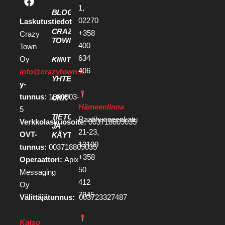
1,
BLOGI
02270
Laskutustiedot
CRAZY
+358
Crazy
TOWN
400
Town
634
Oy
KIINTEISTÖKEHITTÄJILLE
406
info@crazytown.fi
YHTEYSTIEDOT
y-
tunnus:
1880903-
UKK
Hämeenlinna
5
TIETOSUOJA
Raatihuoneenkatu
Verkkolaskuosoite:
003718809035
JA
21-23,
OVT-
KÄYTTÖEHDOT
13100
tunnus:
003718809035
+358
Operaattori:
Apix
50
Messaging
412
Oy
7945
Välittäjätunnus:
003723327487
Katso