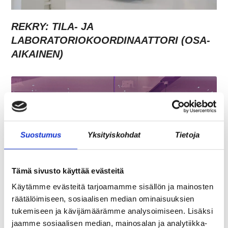
REKRY: TILA- JA
LABORATORIOKOORDINAATTORI (OSA-
AIKAINEN)
Suostumus
Yksityiskohdat
Tietoja
Tämä sivusto käyttää evästeitä
Käytämme evästeitä tarjoamamme sisällön ja mainosten
JÄSENEN KYNÄSTÄ – TILA MERKITSEE
räätälöimiseen, sosiaalisen median ominaisuuksien
MARKKINOINNISSA – KUUKIN EEVA
tukemiseen ja kävijämäärämme analysoimiseen. Lisäksi
RISTKARI
jaamme sosiaalisen median, mainosalan ja analytiikka-