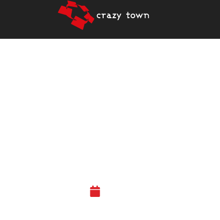
20 SYDÄMELTÄÄN
NUORTA
KASVUYRITYSTÄ SAA
RAKKAUTTA FINEST
LOVE FROM CRAZY
TOWN -OHJELMASSA
21.01.21