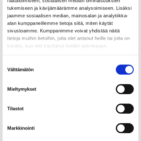
räätälöimiseen, sosiaalisen median ominaisuuksien
tukemiseen ja kävijämäärämme analysoimiseen. Lisäksi
jaamme sosiaalisen median, mainosalan ja analytiikka-
JÄSENEN KYNÄSTÄ – TILA MERKITSEE
alan kumppaneillemme tietoja siitä, miten käytät
MARKKINOINNISSA – KUUKIN EEVA
sivustoamme. Kumppanimme voivat yhdistää näitä
RISTKARI
tietoja muihin tietoihin, joita olet antanut heille tai joita on
kerätty, kun olet käyttänyt heidän palvelujaan.
Suostumuksen
Välttämätön
valinta
Mieltymykset
Tilastot
ASIAKASYMMÄRRYS SYNTYY IHMISTEN
Markkinointi
KESKELLÄ – JA NIIN SYNTYY MYÖS
MYYNTI