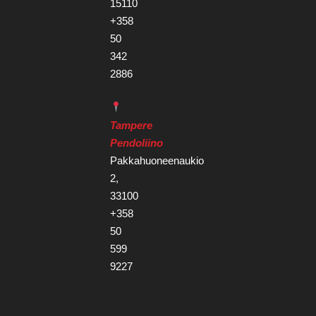
15110
+358
50
342
2886
Tampere
Pendoliino
Pakkahuoneenaukio
2,
33100
+358
50
599
9227