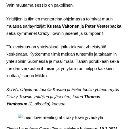
Vain muutama sessio on pakollinen.
Yrittäjien ja tiimien mentoreina ohjelmassa toimivat muun
muassa sarjayrittäjät
Kustaa Valtonen
ja
Peter Vesterbacka
sekä kymmenet Crazy Townin jäsenet ja kumppanit.
”Tulevaisuus on yhteisöissä, jotka tekevät yhteistyötä
keskenään. Kytkemme tiimit meidän tuntemiin ja takaamiin
yhteisöihin Suomessa ja maailmalla. Tähän porukkaan sekä
meidän verkoston ihmisiin ja yrityksiin on helppo kaikkien
luottaa,” sanoo Mikko.
KUVA: Ohjelman tauolla Kustaa ja Peter tuotiin yhteen myös
Crazy Townin yrittäjien ja jäsenten, kuten
Thomas
Yambasun
(2. oikealta) kanssa.
Finest Love from Crazy Town -ohjelma huipentuu
19.3.2021