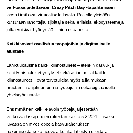
verkossa pidettävään Crazy Pitch Day -tapahtumaan
,
jossa tiimit ovat virtuaalisella lavalla. Paikalle yleisöön
kutsutaan rahoittajia, sijoittajia sekä erilaisia ekosysteemejä,
jotka voisivat hyödyntää tiimien osaamista.
Kaikki voivat osallistua työpajoihin ja digitaaliselle
alustalle
Lähikuukausina kaikki kiinnostuneet – etenkin kasvu- ja
kehittymishaluiset yritykset sekä asiantuntijat kaikki
kiinnostuneet – ovat tervetulleita myös tulla mukaan
muutamiin ohjelman online-työpajoihin sekä digitaaliselle
yhteistyöalustalle.
Ensimmäinen kaikille avoin työpaja järjestetään
verkossa hissipuheen rakentamisesta 5.2.2021. Lisäksi
luvassa on myös oppeja kasvurahoituksen
hakemisesta sekä neuvoja kuinka lähestyä sijoittajia.