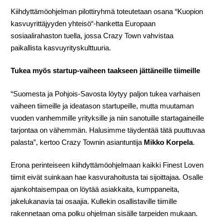
Kiihdyttämöohjelman pilottiryhmä toteutetaan osana “Kuopion
kasvuyrittäjyyden yhteisö“-hanketta Europaan
sosiaalirahaston tuella, jossa Crazy Town vahvistaa
paikallista kasvuyrityskulttuuria.
Tukea myös startup-vaiheen taakseen jättäneille tiimeille
“Suomesta ja Pohjois-Savosta löytyy paljon tukea varhaisen
vaiheen tiimeille ja ideatason startupeille, mutta muutaman
vuoden vanhemmille yrityksille ja niin sanotuille startagaineille
tarjontaa on vähemmän. Halusimme täydentää tätä puuttuvaa
palasta”, kertoo Crazy Townin asiantuntija
Mikko Korpela
.
Erona perinteiseen kiihdyttämöohjelmaan kaikki Finest Loven
tiimit eivät suinkaan hae kasvurahoitusta tai sijoittajaa. Osalle
ajankohtaisempaa on löytää asiakkaita, kumppaneita,
jakelukanavia tai osaajia. Kullekin osallistaville tiimille
rakennetaan oma polku ohjelman sisälle tarpeiden mukaan.