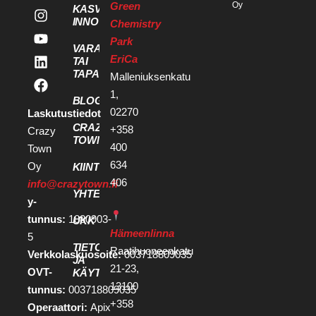
Green
Oy
KASVU- JA
INNOVAATIOPALVELUT
Chemistry
Park
VARAA KOKOUS
EriCa
TAI
TAPAHTUMATILA
Malleniuksenkatu
1,
BLOGI
02270
Laskutustiedot
CRAZY
+358
Crazy
TOWN
400
Town
634
Oy
KIINTEISTÖKEHITTÄJILLE
406
info@crazytown.fi
YHTEYSTIEDOT
y-
tunnus:
1880903-
UKK
Hämeenlinna
5
TIETOSUOJA
Raatihuoneenkatu
Verkkolaskuosoite:
003718809035
JA
21-23,
OVT-
KÄYTTÖEHDOT
13100
tunnus:
003718809035
+358
Operaattori:
Apix