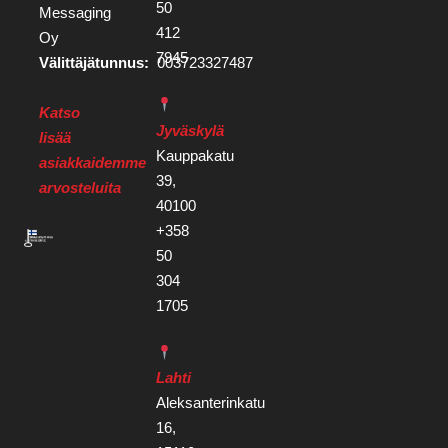
50
Messaging
412
Oy
7945
Välittäjätunnus:
003723327487
Katso
Jyväskylä
lisää
Kauppakatu
asiakkaidemme
39,
arvosteluita
40100
+358
50
304
1705
Lahti
Aleksanterinkatu
16,