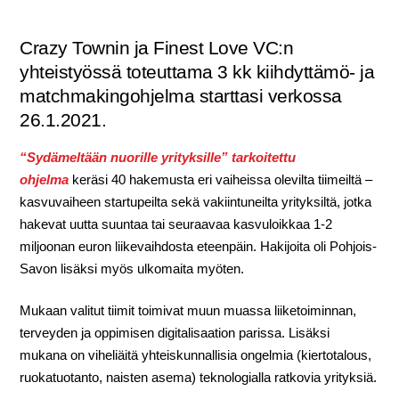
Crazy Townin ja Finest Love VC:n
yhteistyössä toteuttama 3 kk kiihdyttämö- ja
matchmakingohjelma starttasi verkossa
26.1.2021.
“Sydämeltään nuorille yrityksille” tarkoitettu
ohjelma
keräsi 40 hakemusta eri vaiheissa olevilta tiimeiltä –
kasvuvaiheen startupeilta sekä vakiintuneilta yrityksiltä, jotka
hakevat uutta suuntaa tai seuraavaa kasvuloikkaa 1-2
miljoonan euron liikevaihdosta eteenpäin. Hakijoita oli Pohjois-
Savon lisäksi myös ulkomaita myöten.
Mukaan valitut tiimit toimivat muun muassa liiketoiminnan,
terveyden ja oppimisen digitalisaation parissa. Lisäksi
mukana on viheliäitä yhteiskunnallisia ongelmia (kiertotalous,
ruokatuotanto, naisten asema) teknologialla ratkovia yrityksiä.