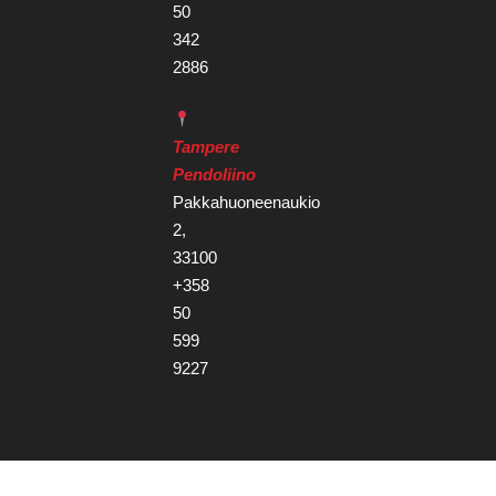
50
342
2886
Tampere
Pendoliino
Pakkahuoneenaukio
2,
33100
+358
50
599
9227