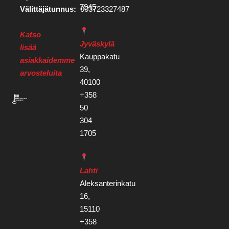
7945
Välittäjätunnus:
003723327487
Katso
Jyväskylä
lisää
Kauppakatu
asiakkaidemme
39,
arvosteluita
40100
+358
50
304
1705
Lahti
Aleksanterinkatu
16,
15110
+358