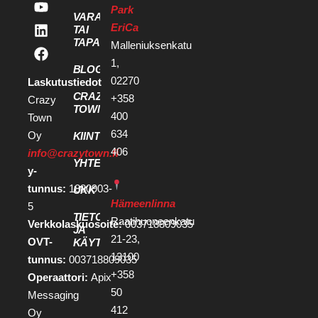
Park
VARAA KOKOUS
EriCa
TAI
TAPAHTUMATILA
Malleniuksenkatu
1,
BLOGI
02270
Laskutustiedot
CRAZY
+358
Crazy
TOWN
400
Town
634
Oy
KIINTEISTÖKEHITTÄJILLE
406
info@crazytown.fi
YHTEYSTIEDOT
y-
tunnus:
1880903-
UKK
Hämeenlinna
5
TIETOSUOJA
Raatihuoneenkatu
Verkkolaskuosoite:
003718809035
JA
21-23,
OVT-
KÄYTTÖEHDOT
13100
tunnus:
003718809035
+358
Operaattori:
Apix
50
Messaging
412
Oy