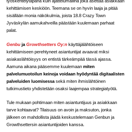
työskentelytapana kuin ajattelumallina joka asettaa asiakkaan
kehittämisen keskiöön. Teemana se on hyvin laaja ja pitää
sisällään monia näkökulmia, joista 18.8 Crazy Town
Jyväskylän aamukahveilla päästään kuulemaan parhaat
palat.
Genbu
ja
Growthsetters Oy:n
käyttäjälähtöiseen
kehittämiseen perehtyneet asiantuntijat avaavat miksi
asiakaslähtöisyys on entistä tärkeämpää tässä ajassa.
Aamuna aikana pääsemme kuulemaan
miten
palvelumuotoilun keinoja voidaan hyödyntää digitaalisten
palveluiden luomisessa
sekä miten ihmislähtöinen
tutkimustieto yhdistetään osaksi laajempaa strategiatyötä.
Tule mukaan pohtimaan miten asiantuntijuus ja asiakkaan
tarve kohtaavat? Tilaisuus on avoin ja maksuton, jonka
jälkeen on mahdollista jäädä keskustelemaan Genbun ja
Growthsettersin asiantuntijoiden kanssa.