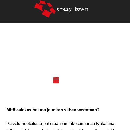
18.8.2017 –
PALVELUMUOTOILUN
PALASET (JKL)
09.08.17
Mitä asiakas haluaa ja miten siihen vastataan?
Palvelumuotoilusta puhutaan niin liiketoiminnan työkaluna,