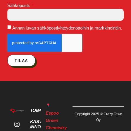
Sähköposti:
Annan luvan sähköpostiyhteydenottoihin ja markkinointiin.
TILAA
TOIMITILAT
Espoo
Copyright 2025 © Crazy Town
Green
Oy
KASVU- JA
INNOVAATIOPALVELUT
Chemistry